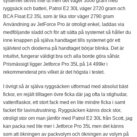
systemet skrivs inte ut men det väger 3006 gram med
ryggsäck och batteri, Patrol E2 30L väger 2720 gram och
BCA Float E2 35L som är lika stor väger 2790 gram
Användning av JetForce Pro är otroligt enkel, laddas via
medföljande sladd och för att sätta på systemet så håller du
inne knappen på själva handtaget tills systemet gör ett
självtest och dioderna på handtaget börjar blinka. Det är
intuitivt, fungerar väldigt bra och alla borde göra såhär.
Prismässigt ligger Jetforce Pro 35L på 14 499kr i
rekommenderat pris vilket är det högsta i testet.
I övrigt så är själva ryggsäcken utformad med absolut bäst
fickor, en rejält tilltagen övre ficka där jag ofta la stighudar,
vattenflaskor, ett stort fack med en lite mindre ficka i samt
facket för lavinutrustning. Ryggsäcken känns dock stor,
otroligt stor om man jämför med Patrol E2 30L från Scott, jag
kan packa ned lite mer i Jetforce Pro 35L men det känns
som att ökningen av packvolym och ökningen av volym på