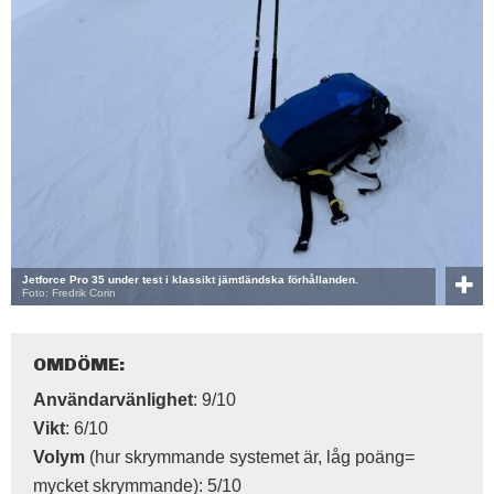
Jetforce Pro 35 under test i klassikt jämtländska förhållanden.
Foto: Fredrik Corin
OMDÖME:
Användarvänlighet
: 9/10
Vikt
: 6/10
Volym
(hur skrymmande systemet är, låg poäng=
mycket skrymmande): 5/10