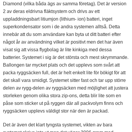
Diamond (vilka båda ägs av samma företag). Det är version
2 av deras eldrivna fläktsystem och drivs av ett
uppladdningsbart litiumjon (lithium- ion) batteri, inget
superkondensator som i de andra systemen alltså. Detta
innebär att du som användare kan byta ut ditt batteri efter
något år av användning vilket är positivt men det har även
visat sig att vissa flygbolag är lite kinkiga med dessa
batterier. Systemet i sig är det största och mest skrymmande.
Ballongen tar mycket plats och det upplevs som svårt att
packa ryggsäcken full, det är helt enkelt lite för bökigt för att
det skall vara smidigt. Systemet sitter fast och tar upp större
delen av rygg-delen av ryggsäcken med möjlighet att justera
storleken genom olika stora zip-ons, detta blir lite som en
påse som sticker ut på ryggen där all packvolym finns och
ryggsäcken upplevs väldigt stor när den är packad.
Det är även det klart tyngsta systemet, vikten av bara