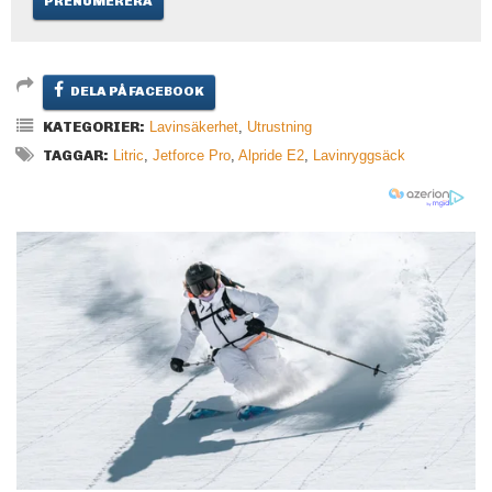
DELA PÅ FACEBOOK
KATEGORIER:
Lavinsäkerhet
,
Utrustning
TAGGAR:
Litric
,
Jetforce Pro
,
Alpride E2
,
Lavinryggsäck