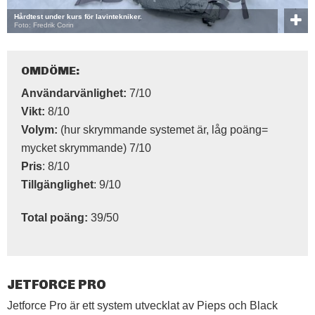
Hårdtest under kurs för lavintekniker.
Foto: Fredrik Corin
OMDÖME:
Användarvänlighet:
7/10
Vikt:
8/10
Volym:
(hur skrymmande systemet är, låg poäng=
mycket skrymmande) 7/10
Pris
: 8/10
Tillgänglighet
: 9/10
Total poäng:
39/50
JETFORCE PRO
Jetforce Pro är ett system utvecklat av Pieps och Black