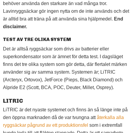
behöver använda den starkare än vad många tror.
Lavinryggsäckar gör ingen nytta om de inte används och det
är alltid bra att träna på att använda sina hjälpmedel.
End
disclaimer.
TEST AV TRE OLIKA SYSTEM
Det är alltså ryggsäckar som drivs av batterier eller
superkondensator som är ämnet för detta test. I dagsläget
finns det tre olika system som gör detta, där flertalet märken
använder sig av samma system. Systemen är; LiTRIC
(Arcteryx, Ortovox), JetForce (Pieps, Black Diamond) och
Alpride E2 (Scott, BCA, POC, Deuter, Millet, Osprey).
LITRIC
LiTRIC är det nyaste systemet och finns än så länge inte på
den öppna marknaden då de var tvungna att
återkalla alla
ryggsäckar pågrund av ett produktionsfel
som i extremfall
kunde leda till att fläkten stannade. Detta är ett samarbete