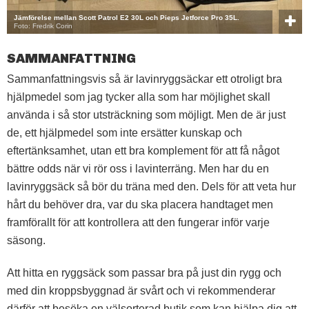
Jämförelse mellan Scott Patrol E2 30L och Pieps Jetforce Pro 35L.
Foto: Fredrik Corin
SAMMANFATTNING
Sammanfattningsvis så är lavinryggsäckar ett otroligt bra
hjälpmedel som jag tycker alla som har möjlighet skall
använda i så stor utsträckning som möjligt. Men de är just
de, ett hjälpmedel som inte ersätter kunskap och
eftertänksamhet, utan ett bra komplement för att få något
bättre odds när vi rör oss i lavinterräng. Men har du en
lavinryggsäck så bör du träna med den. Dels för att veta hur
hårt du behöver dra, var du ska placera handtaget men
framförallt för att kontrollera att den fungerar inför varje
säsong.
Att hitta en ryggsäck som passar bra på just din rygg och
med din kroppsbyggnad är svårt och vi rekommenderar
därför att besöka en välsorterad butik som kan hjälpa dig att