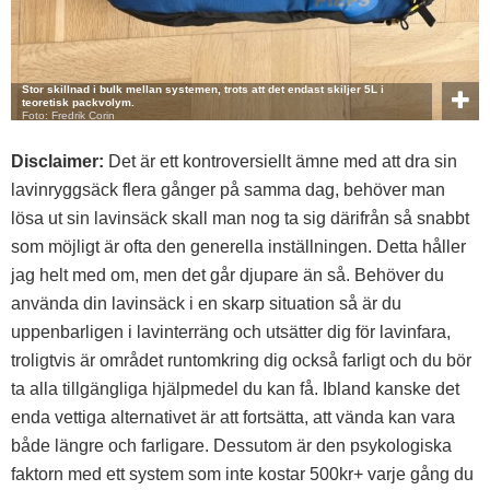
Stor skillnad i bulk mellan systemen, trots att det endast skiljer 5L i
teoretisk packvolym.
Foto: Fredrik Corin
Disclaimer:
Det är ett kontroversiellt ämne med att dra sin
lavinryggsäck flera gånger på samma dag, behöver man
lösa ut sin lavinsäck skall man nog ta sig därifrån så snabbt
som möjligt är ofta den generella inställningen. Detta håller
jag helt med om, men det går djupare än så. Behöver du
använda din lavinsäck i en skarp situation så är du
uppenbarligen i lavinterräng och utsätter dig för lavinfara,
troligtvis är området runtomkring dig också farligt och du bör
ta alla tillgängliga hjälpmedel du kan få. Ibland kanske det
enda vettiga alternativet är att fortsätta, att vända kan vara
både längre och farligare. Dessutom är den psykologiska
faktorn med ett system som inte kostar 500kr+ varje gång du