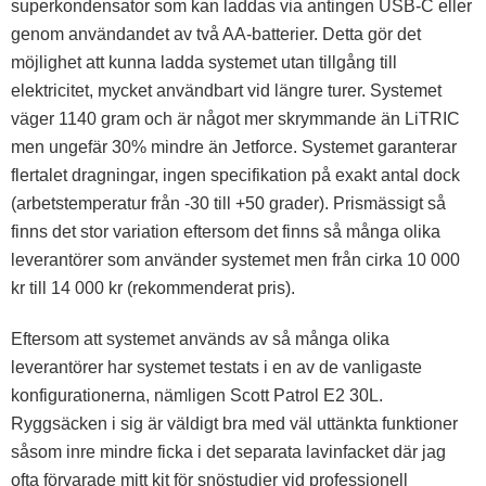
superkondensator som kan laddas via antingen USB-C eller
genom användandet av två AA-batterier. Detta gör det
möjlighet att kunna ladda systemet utan tillgång till
elektricitet, mycket användbart vid längre turer. Systemet
väger 1140 gram och är något mer skrymmande än LiTRIC
men ungefär 30% mindre än Jetforce. Systemet garanterar
flertalet dragningar, ingen specifikation på exakt antal dock
(arbetstemperatur från -30 till +50 grader). Prismässigt så
finns det stor variation eftersom det finns så många olika
leverantörer som använder systemet men från cirka 10 000
kr till 14 000 kr (rekommenderat pris).
Eftersom att systemet används av så många olika
leverantörer har systemet testats i en av de vanligaste
konfigurationerna, nämligen Scott Patrol E2 30L.
Ryggsäcken i sig är väldigt bra med väl uttänkta funktioner
såsom inre mindre ficka i det separata lavinfacket där jag
ofta förvarade mitt kit för snöstudier vid professionell