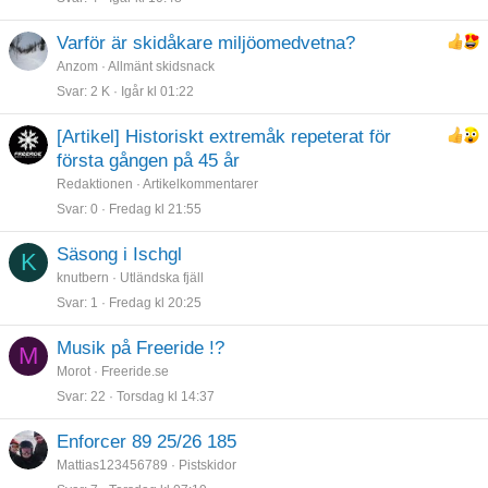
Varför är skidåkare miljöomedvetna?
Anzom
Allmänt skidsnack
Svar
2 K
Igår kl 01:22
[Artikel] Historiskt extremåk repeterat för
första gången på 45 år
Redaktionen
Artikelkommentarer
Svar
0
Fredag kl 21:55
Säsong i Ischgl
K
knutbern
Utländska fjäll
Svar
1
Fredag kl 20:25
Musik på Freeride !?
M
Morot
Freeride.se
Svar
22
Torsdag kl 14:37
Enforcer 89 25/26 185
Mattias123456789
Pistskidor