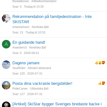
Redaktionen
Artikelkommentarer
Svar
0
Tisdag kl 15:35
Rekommendation på familjedestination - Inte
SKISTAR
erdanielsson
Nordiska fjäll
Svar
15
Tisdag kl 10:53
En guidande hand!
A
Avandero3
Nordiska fjäll
Svar
0
2026-08-01
Dagens jamare
SoulRider
Allmänt skidsnack
Svar
220
2026-07-31
Posta dina vackraste bergsbilder!
PisteCarver
Utländska fjäll
Svar
127
2026-07-31
[Artikel] SkiStar bygger Sveriges bredaste backe i