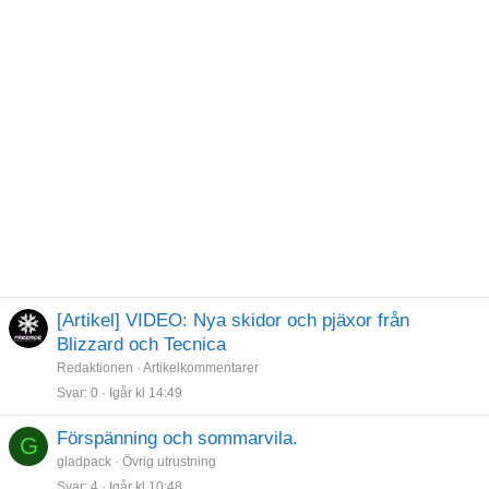
[Artikel] VIDEO: Nya skidor och pjäxor från
Blizzard och Tecnica
Redaktionen
Artikelkommentarer
Svar
0
Igår kl 14:49
Förspänning och sommarvila.
G
gladpack
Övrig utrustning
Svar
4
Igår kl 10:48