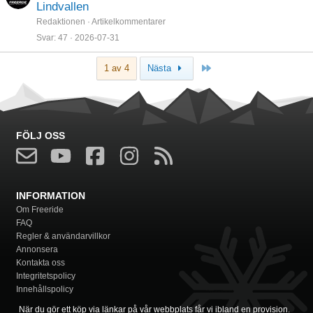
Lindvallen
Redaktionen
Artikelkommentarer
Svar
47
2026-07-31
Sista
1 av 4
Nästa
FÖLJ OSS
INFORMATION
Om Freeride
FAQ
Regler & användarvillkor
Annonsera
Kontakta oss
Integritetspolicy
Innehållspolicy
När du gör ett köp via länkar på vår webbplats får vi ibland en provision.