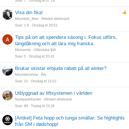
Svar
7
Torsdag kl 07:19
Visa din fika!
Mountain_Man
Allmänt skidsnack
Svar
1 K
Onsdag kl 20:51
Tips på ort att spendera säsong i. Fokus utförs,
längdåkning och att lära mig franska.
Mamanda
Utländska fjäll
Svar
0
Onsdag kl 20:42
Brukar skistar erbjuda rabatt på all winter?
Mountainsnow
Åre
Svar
10
Onsdag kl 15:02
Utbyggnad av liftsystemen i världen
NyslipadeKanter
Allmänt skidsnack
Svar
89
Tisdag kl 23:26
[Artikel] Feta hopp och tunga smällar: Se highlights
från SM i dødshopp!