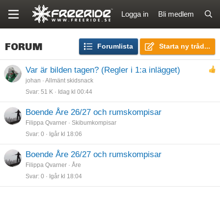
Logga in
Bli medlem
FORUM
Forumlista
Starta ny tråd...
Var är bilden tagen? (Regler i 1:a inlägget)
johan
Allmänt skidsnack
Svar
51 K
Idag kl 00:44
Boende Åre 26/27 och rumskompisar
Filippa Qvarner
Skibumkompisar
Svar
0
Igår kl 18:06
Boende Åre 26/27 och rumskompisar
Filippa Qvarner
Åre
Svar
0
Igår kl 18:04