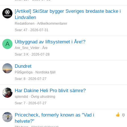
[Artikel] SkiStar bygger Sveriges bredaste backe i
Lindvallen
Redaktionen
Artikelkommentarer
Svar
47
2026-07-31
Utbyggnad av liftsystemet i Åre!?
A
Are_Sno_Vinter
Åre
Svar
3 K
2026-07-28
Dundret
Påfågelöga
Nordiska fjäll
Svar
8
2026-07-27
Har Dakine Heli Pro blivit sämre?
splendid
Övrig utrustning
Svar
7
2026-07-27
Pricecheck, formerly known as "Vad i
K
helvete?"
l