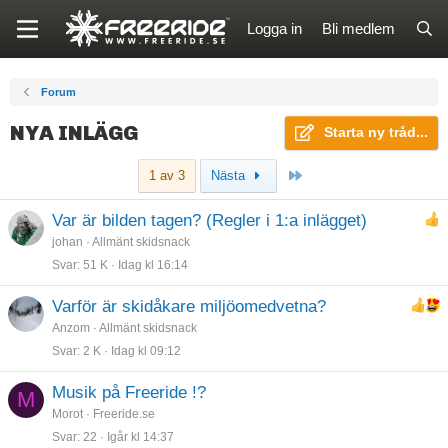
Logga in
Bli medlem
Forum
NYA INLÄGG
Starta ny tråd...
Sista
1 av 3
Nästa
Var är bilden tagen? (Regler i 1:a inlägget)
johan
Allmänt skidsnack
Svar
51 K
Idag kl 16:14
Varför är skidåkare miljöomedvetna?
Anzom
Allmänt skidsnack
Svar
2 K
Idag kl 09:12
Musik på Freeride !?
M
Morot
Freeride.se
Svar
22
Igår kl 14:37