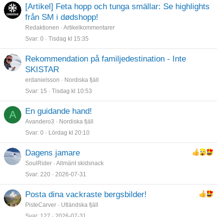
[Artikel] Feta hopp och tunga smällar: Se highlights
från SM i dødshopp!
Redaktionen
Artikelkommentarer
Svar
0
Tisdag kl 15:35
Rekommendation på familjedestination - Inte
SKISTAR
erdanielsson
Nordiska fjäll
Svar
15
Tisdag kl 10:53
En guidande hand!
A
Avandero3
Nordiska fjäll
Svar
0
Lördag kl 20:10
Dagens jamare
SoulRider
Allmänt skidsnack
Svar
220
2026-07-31
Posta dina vackraste bergsbilder!
PisteCarver
Utländska fjäll
Svar
127
2026-07-31