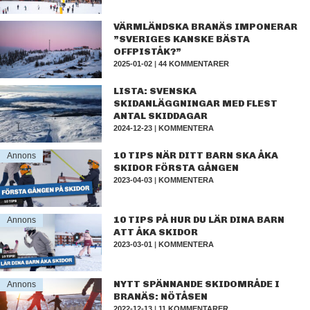
VÄRMLÄNDSKA BRANÄS IMPONERAR
”SVERIGES KANSKE BÄSTA
OFFPISTÅK?”
2025-01-02
|
44 KOMMENTARER
LISTA: SVENSKA
SKIDANLÄGGNINGAR MED FLEST
ANTAL SKIDDAGAR
2024-12-23
|
KOMMENTERA
10 TIPS NÄR DITT BARN SKA ÅKA
Annons
SKIDOR FÖRSTA GÅNGEN
2023-04-03
|
KOMMENTERA
10 TIPS PÅ HUR DU LÄR DINA BARN
Annons
ATT ÅKA SKIDOR
2023-03-01
|
KOMMENTERA
NYTT SPÄNNANDE SKIDOMRÅDE I
Annons
BRANÄS: NÖTÅSEN
2022-12-13
|
11 KOMMENTARER