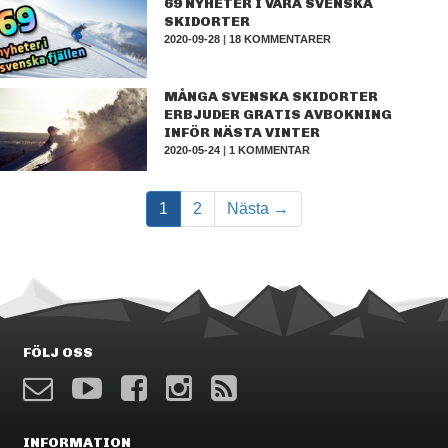
69 NYHETER I VÅRA SVENSKA
SKIDORTER
2020-09-28
|
18 KOMMENTARER
MÅNGA SVENSKA SKIDORTER
ERBJUDER GRATIS AVBOKNING
INFÖR NÄSTA VINTER
2020-05-24
|
1 KOMMENTAR
1
2
Nästa →
FÖLJ OSS
INFORMATION