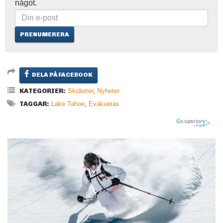
något.
DELA PÅ FACEBOOK
KATEGORIER:
Skidorter
,
Nyheter
TAGGAR:
Lake Tahoe
,
Evakueras