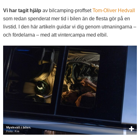
Vi har tagit hjälp
av bilcamping-proffset
Tom-Oliver Hedvall
som redan spenderat mer tid i bilen än de flesta gör på en
livstid. I den här artikeln guidar vi dig genom utmaningarna –
och fördelarna – med att vintercampa med elbil.
Myskväll i bilen.
Foto: Kia