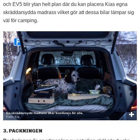
och EV5 blir ytan helt plan där du kan placera Kias egna
skräddarsydda madrass vilket gör att dessa bilar lämpar sig
väl för camping.
En skräddarsydd madrass ökar komforten för alla.
Foto: Kia
3. PACKNINGEN