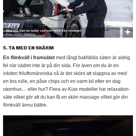
Med V2L kan du ladda vad som helst från eluttaget.
Foto: Petter Elfsberg
5. TA MED EN SKÄRM
En filmkväll i framsätet
med långt bakfällda säten är aldrig
fel när vädret inte är på din sida. För även om du är en
inbiten friluftsmänniska så är det skönt att slappna av med
en bra rulle, en påse chips och en varm bil efter en dag
utomhus… eller hur? Flera av Kias modeller har relaxation-
säte vilket gör att du kan få en skön massage vilket gör din
filmkväll ännu bättre.