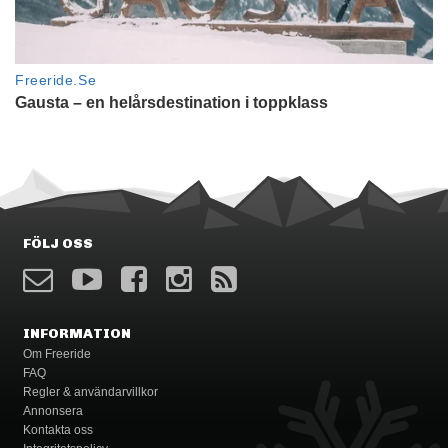
FÖLJ OSS
INFORMATION
Om Freeride
FAQ
Regler & användarvillkor
Annonsera
Kontakta oss