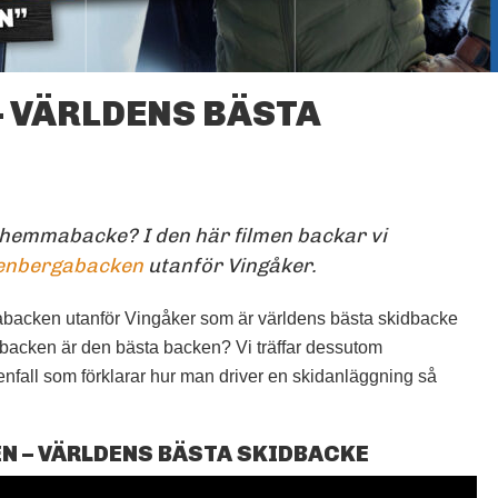
 VÄRLDENS BÄSTA
BACKA HEMMABACKEN.
FOTO: THUMB-VINGAKER
BACKA HEMMABACKEN
 hemmabacke? I den här filmen backar vi
enbergabacken
utanför Vingåker.
backen utanför Vingåker som är världens bästa skidbacke
backen är den bästa backen? Vi träffar dessutom
nfall som förklarar hur man driver en skidanläggning så
N – VÄRLDENS BÄSTA SKIDBACKE