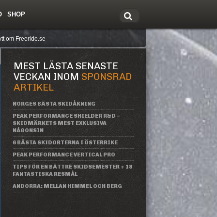
O
SHOP
tt om Freeride.se
MEST LÄSTA SENASTE
VECKAN INOM
SPONSRAD
ARTIKEL
NORGES BÄSTA SKIDÅKNING
PEAK PERFORMANCE SHIELDER R&D –
SKIDMÄRKETS MEST EXKLUSIVA
NÅGONSIN
6 BÄSTA SKIDORTERNA I ÖSTERRIKE
PEAK PERFORMANCE VERTICAL PRO
TIPS FÖR EN BÄTTRE SKIDSEMESTER + 18
FANTASTISKA RESMÅL
ANDORRA: MELLAN HIMMEL OCH BERG