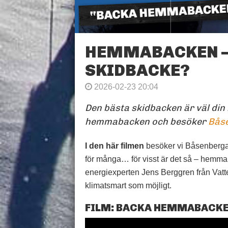
HEMMABACKEN –
SKIDBACKE?
2026-02-23 20:04
Den bästa skidbacken är väl din
hemmabacken och besöker
Bås
I den här filmen
besöker vi Båsenberga
för många… för visst är det så – hemma
energiexperten Jens Berggren från Vatte
klimatsmart som möjligt.
FILM: BACKA HEMMABACKE