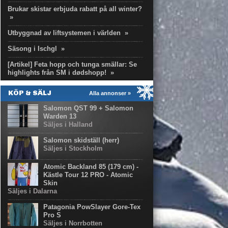
Brukar skistar erbjuda rabatt på all winter?
»
Utbyggnad av liftsystemen i världen
»
Säsong i Ischgl
»
[Artikel] Feta hopp och tunga smällar: Se
highlights från SM i dødshopp!
»
KÖP & SÄLJ
Alla annonser »
Salomon QST 99 + Salomon
Warden 13
Säljes i Halland
Salomon skidställ (herr)
Säljes i Stockholm
Atomic Backland 85 (179 cm) -
Kästle Tour 12 PRO - Atomic
Skin
Säljes i Dalarna
Patagonia PowSlayer Gore-Tex
Pro S
Säljes i Norrbotten