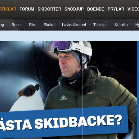
RTIKLAR
FORUM
SKIDORTER
SNÖDJUP
BOENDE
PRYLAR
VIDE
Regler/Hjälp
Toppturer
Liftkortspriser
ing
Resor
Film
Skolor
Lavinsäkerhet
Tricktips
Krönika
Ny