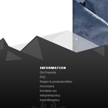
INFORMATION
Om Freeride
FAQ
Regler & användarvillkor
Annonsera
Kontakta oss
Integritetspolicy
Innehållspolicy