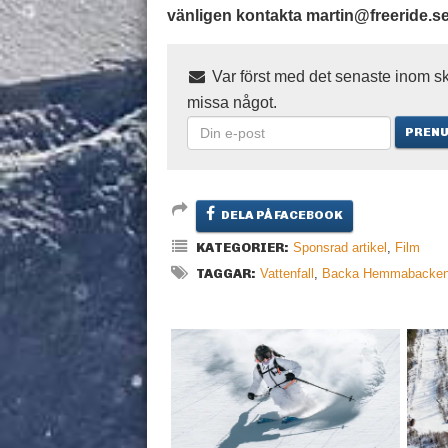
vänligen kontakta martin@freeride.s
Var först med det senaste inom sk
missa något.
DELA PÅ FACEBOOK
KATEGORIER:
Sponsrad artikel
,
Film
TAGGAR:
Vattenfall
,
Backa Hemmabacke