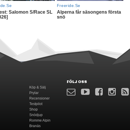
FÖLJ OSS
Köp & Sälj
Prylar
Recensioner
Testpilot
Shop
Snödjup
Romme Alpin
Branäs