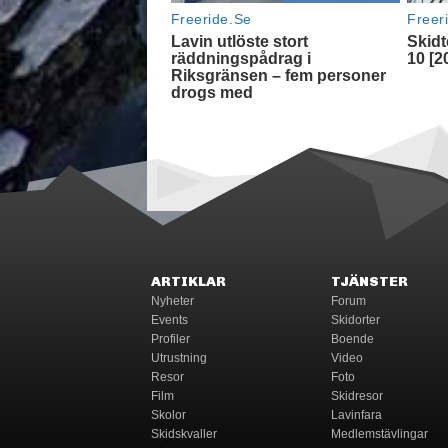
ARTIKLAR
TJÄNSTER
Nyheter
Forum
Events
Skidorter
Profiler
Boende
Utrustning
Video
Resor
Foto
Film
Skidresor
Skolor
Lavinfara
Skidskvaller
Medlemstävlingar