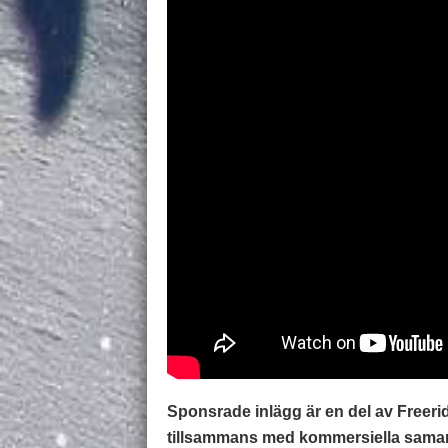
Sponsrade inlägg är en del av Freer
tillsammans med kommersiella samarb