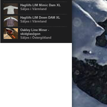
Haglöfs LIM Mimic Dam XL
Säljes i Värmland
Haglöfs LIM Down DAM XL
Säljes i Värmland
Oakley Line Miner -
skidglasögon
Säljes i Östergötland