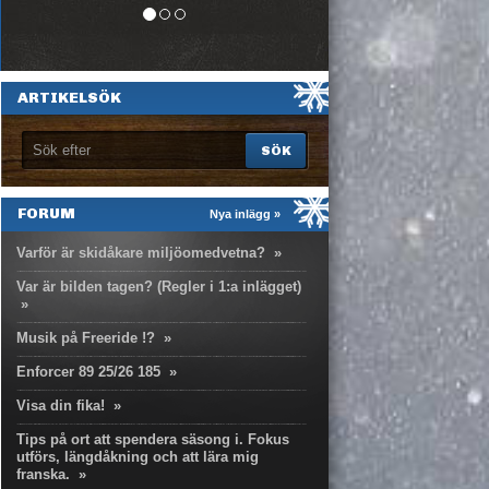
ARTIKELSÖK
FORUM
Nya inlägg »
Varför är skidåkare miljöomedvetna?
»
Var är bilden tagen? (Regler i 1:a inlägget)
»
Musik på Freeride !?
»
Enforcer 89 25/26 185
»
Visa din fika!
»
Tips på ort att spendera säsong i. Fokus
utförs, längdåkning och att lära mig
franska.
»