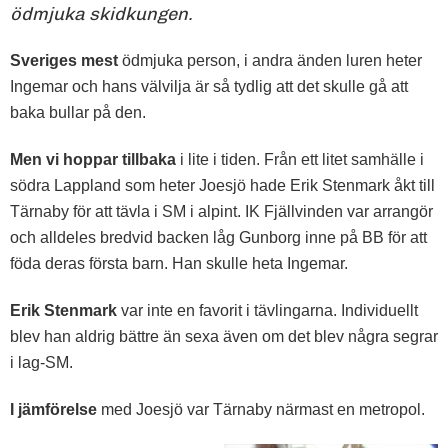
ödmjuka skidkungen.
Sveriges mest
ödmjuka person, i andra änden luren heter
Ingemar och hans välvilja är så tydlig att det skulle gå att
baka bullar på den.
Men vi hoppar tillbaka
i lite i tiden. Från ett litet samhälle i
södra Lappland som heter Joesjö hade Erik Stenmark åkt till
Tärnaby för att tävla i SM i alpint. IK Fjällvinden var arrangör
och alldeles bredvid backen låg Gunborg inne på BB för att
föda deras första barn. Han skulle heta Ingemar.
Erik Stenmark
var inte en favorit i tävlingarna. Individuellt
blev han aldrig bättre än sexa även om det blev några segrar
i lag-SM.
I jämförelse
med Joesjö var Tärnaby närmast en metropol.