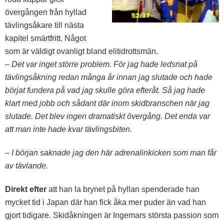
övergången från hyllad
tävlingsåkare till nästa
kapitel smärtfritt. Något
som är väldigt ovanligt bland elitidrottsmän.
– Det var inget större problem. För jag hade ledsnat på
tävlingsåkning redan många år innan jag slutade och hade
börjat fundera på vad jag skulle göra efteråt. Så jag hade
klart med jobb och sådant där inom skidbranschen när jag
slutade. Det blev ingen dramatiskt övergång. Det enda var
att man inte hade kvar tävlingsbiten.
– I början saknade jag den här adrenalinkicken som man får
av tävlande.
Direkt efter
att han la brynet på hyllan spenderade han
mycket tid i Japan där han fick åka mer puder än vad han
gjort tidigare. Skidåkningen är Ingemars största passion som