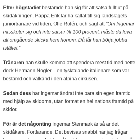
Efter högstadiet
bestämde han sig för att satsa fullt ut på
skidåkningen. Pappa Erik lär ha kallat till sig landslagets
juniortränare vid tiden, Olle Rolén, och sagt att
”Om Ingemar
missköter sig och inte satsar till 100 procent, måste du lova
att omgående skicka hem honom. Då får han börja jobba
istället.”
Tränaren
han skulle komma att spendera mest tid med hette
dock Hermann Nogler – en tysktalande italienare som var
bestämd och välkänd i den alpina cirkusen.
Sedan dess
har Ingemar ändrat inte bara sin egen framtid
med hjälp av skidorna, utan format en hel nations framtid på
skidor.
För är det någonting
Ingemar Stenmark är så är det
skidåkare. Fortfarande. Det bevisas snabbt när jag frågar