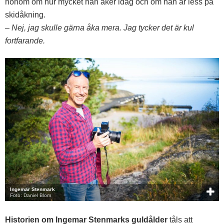
honom om hur mycket han åker idag och om han är less på
skidåkning.
– Nej, jag skulle gärna åka mera. Jag tycker det är kul
fortfarande.
Ingemar Stenmark
Foto: Daniel Blom
Historien om
Ingemar Stenmarks guldålder
tåls att