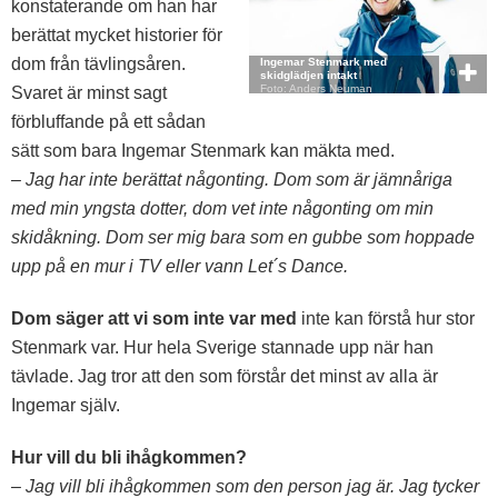
konstaterande om han har
berättat mycket historier för
dom från tävlingsåren.
Ingemar Stenmark med
skidglädjen intakt
Foto: Anders Neuman
Svaret är minst sagt
förbluffande på ett sådan
sätt som bara Ingemar Stenmark kan mäkta med.
– Jag har inte berättat någonting. Dom som är jämnåriga
med min yngsta dotter, dom vet inte någonting om min
skidåkning. Dom ser mig bara som en gubbe som hoppade
upp på en mur i TV eller vann Let´s Dance.
Dom säger att vi som inte var med
inte kan förstå hur stor
Stenmark var. Hur hela Sverige stannade upp när han
tävlade. Jag tror att den som förstår det minst av alla är
Ingemar själv.
Hur vill du bli ihågkommen?
– Jag vill bli ihågkommen som den person jag är. Jag tycker