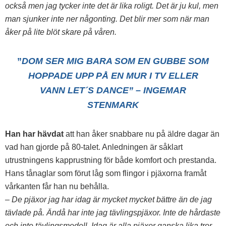
också men jag tycker inte det är lika roligt. Det är ju kul, men
man sjunker inte ner någonting. Det blir mer som när man
åker på lite blöt skare på våren.
”
DOM SER MIG BARA SOM EN GUBBE SOM
HOPPADE UPP PÅ EN MUR I TV ELLER
VANN LET´S DANCE” – INGEMAR
STENMARK
Han har hävdat
att han åker snabbare nu på äldre dagar än
vad han gjorde på 80-talet. Anledningen är såklart
utrustningens kapprustning för både komfort och prestanda.
Hans tånaglar som förut låg som flingor i pjäxorna framåt
vårkanten får han nu behålla.
– De pjäxor jag har idag är mycket mycket bättre än de jag
tävlade på. Ändå har inte jag tävlingspjäxor. Inte de hårdaste
och inte tävlingsmodell. Idag är alla pjäxor ganska lika tror