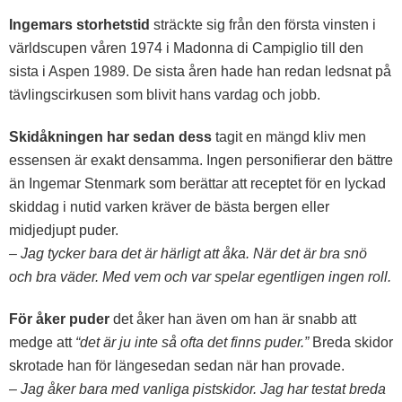
Ingemars storhetstid
sträckte sig från den första vinsten i
världscupen våren 1974 i Madonna di Campiglio till den
sista i Aspen 1989. De sista åren hade han redan ledsnat på
tävlingscirkusen som blivit hans vardag och jobb.
Skidåkningen har sedan dess
tagit en mängd kliv men
essensen är exakt densamma. Ingen personifierar den bättre
än Ingemar Stenmark som berättar att receptet för en lyckad
skiddag i nutid varken kräver de bästa bergen eller
midjedjupt puder.
– Jag tycker bara det är härligt att åka. När det är bra snö
och bra väder. Med vem och var spelar egentligen ingen roll.
För åker puder
det åker han även om han är snabb att
medge att
“det är ju inte så ofta det finns puder.”
Breda skidor
skrotade han för längesedan sedan när han provade.
– Jag åker bara med vanliga pistskidor. Jag har testat breda