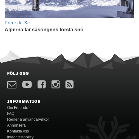
FÖLJ OSS
INFORMATION
Om Freeride
FAQ
Regler & användarvillkor
Annonsera
Kontakta oss
Integritetspolicy