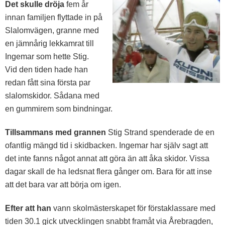
Det skulle dröja
fem år
innan familjen flyttade in på
Slalomvägen, granne med
en jämnårig lekkamrat till
Ingemar som hette Stig.
Vid den tiden hade han
redan fått sina första par
slalomskidor. Sådana med
en gummirem som bindningar.
Tillsammans med grannen
Stig Strand spenderade de en
ofantlig mängd tid i skidbacken. Ingemar har själv sagt att
det inte fanns något annat att göra än att åka skidor. Vissa
dagar skall de ha ledsnat flera gånger om. Bara för att inse
att det bara var att börja om igen.
Efter att han
vann skolmästerskapet för förstaklassare med
tiden 30.1 gick utvecklingen snabbt framåt via Årebragden,