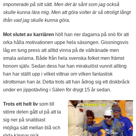
imponerade på sitt sätt. Men det är sånt som jag också
skulle kunna lära mig. Men att göra volter är så otroligt långt
ifrån vad jag skulle kunna göra.
Mot slutet av karriären
höll han ner dagarna på snö för att
orka hålla motivationen uppe hela säsongen. Gissningsvis
låg en tung press att alltid vinna på de vältränade men
smala axlarna. Både från hela svenska folket men främst
honom själv. Sedan dess har han mirakulöst vunnit allting
han har ställt upp i vilket vittnar om vilken fantastisk
idrottsman han är. Detta trots att han ådrog sig ett diskbråck
under en jippotävling i Sälen för drygt 15 år sedan.
Trots ett helt liv
som till
större delen gått ut på att ta
sig ner på snabbast
möjliga sätt mellan blå och
röda käppar gick