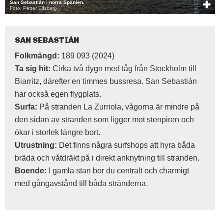
San Sebastián i norra Spanien.
Foto: Petter Elfsberg
SAN SEBASTIÁN
Folkmängd:
189 093 (2024)
Ta sig hit:
Cirka två dygn med tåg från Stockholm till
Biarritz, därefter en timmes bussresa. San Sebastián
har också egen flygplats.
Surfa:
På stranden La Zurriola, vågorna är mindre på
den sidan av stranden som ligger mot stenpiren och
ökar i storlek längre bort.
Utrustning:
Det finns några surfshops att hyra båda
bräda och våtdräkt på i direkt anknytning till stranden.
Boende:
I gamla stan bor du centralt och charmigt
med gångavstånd till båda stränderna.