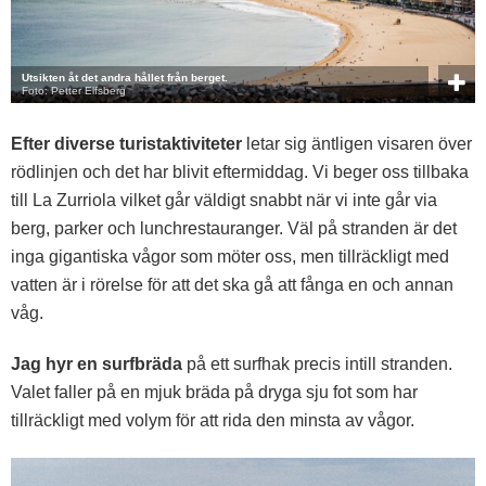
Utsikten åt det andra hållet från berget.
Foto: Petter Elfsberg
Efter diverse turistaktiviteter
letar sig äntligen visaren över
rödlinjen och det har blivit eftermiddag. Vi beger oss tillbaka
till La Zurriola vilket går väldigt snabbt när vi inte går via
berg, parker och lunchrestauranger. Väl på stranden är det
inga gigantiska vågor som möter oss, men tillräckligt med
vatten är i rörelse för att det ska gå att fånga en och annan
våg.
Jag hyr en surfbräda
på ett surfhak precis intill stranden.
Valet faller på en mjuk bräda på dryga sju fot som har
tillräckligt med volym för att rida den minsta av vågor.