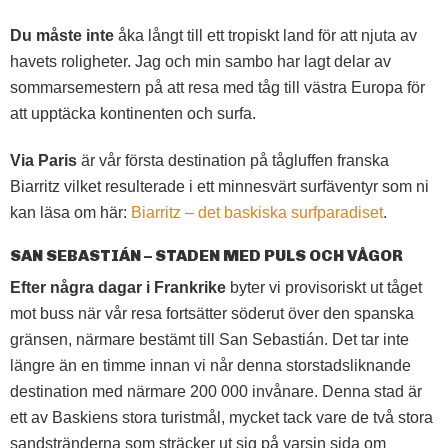
Du måste inte
åka långt till ett tropiskt land för att njuta av
havets roligheter. Jag och min sambo har lagt delar av
sommarsemestern på att resa med tåg till västra Europa för
att upptäcka kontinenten och surfa.
Via Paris
är vår första destination på tågluffen franska
Biarritz vilket resulterade i ett minnesvärt surfäventyr som ni
kan läsa om här:
Biarritz – det baskiska surfparadiset
.
SAN SEBASTIÁN – STADEN MED PULS OCH VÅGOR
Efter några dagar i Frankrike
byter vi provisoriskt ut tåget
mot buss när vår resa fortsätter söderut över den spanska
gränsen, närmare bestämt till San Sebastián. Det tar inte
längre än en timme innan vi når denna storstadsliknande
destination med närmare 200 000 invånare. Denna stad är
ett av Baskiens stora turistmål, mycket tack vare de två stora
sandstränderna som sträcker ut sig på varsin sida om