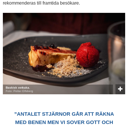
rekommenderas till framtida besökare.
Baskisk ostkaka.
Foto: Petter Elfsberg
”ANTALET STJÄRNOR GÅR ATT RÄKNA
MED BENEN MEN VI SOVER GOTT OCH