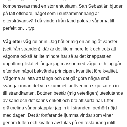
kompenseras med en stor entusiasm. San Sebastián bjuder
på lätt offshore, något som i surfsammanhang är
eftersträvansvärt då vinden från land polerar vågorna till
perfektion… typ.
Våg efter våg
rullar in. Jag håller mig en aning åt vänster
(sett från stranden), där är det lite mindre folk och trots att
vågorna också är lite mindre här så är det knappast en
uppoffring. Istället fångar jag massor med vågor och jag går
efter den något bakvända principen, kvantitet före kvalitet.
Vågorna är lätta att fånga och det går göra några små
svängar innan det vita skummet tar över och skjutsar en in
till strandkanten. Bottnen består (mig veterligen) uteslutande
av sand och det känns enkelt och bra att surfa här. Efter
oräkneliga vågor stapplar jag in till stranden, oerhört nöjd
med dagen. Det är fortfarande ljumma vindar som viner
genom luften och kvällen avslutas på en restaurang intill