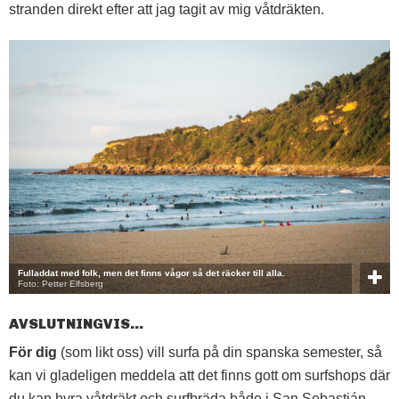
stranden direkt efter att jag tagit av mig våtdräkten.
Fulladdat med folk, men det finns vågor så det räcker till alla.
Foto: Petter Elfsberg
AVSLUTNINGVIS…
För dig
(som likt oss) vill surfa på din spanska semester, så
kan vi gladeligen meddela att det finns gott om surfshops där
du kan hyra våtdräkt och surfbräda både i San Sebastián,