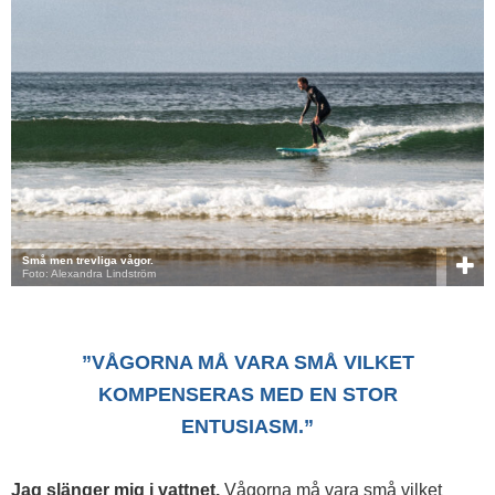
Små men trevliga vågor.
Foto: Alexandra Lindström
”VÅGORNA MÅ VARA SMÅ VILKET
KOMPENSERAS MED EN STOR
ENTUSIASM.”
Jag slänger mig i vattnet.
Vågorna må vara små vilket