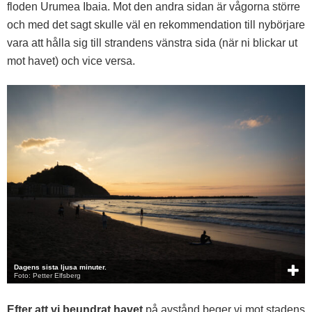
floden Urumea Ibaia. Mot den andra sidan är vågorna större
och med det sagt skulle väl en rekommendation till nybörjare
vara att hålla sig till strandens vänstra sida (när ni blickar ut
mot havet) och vice versa.
Dagens sista ljusa minuter.
Foto: Petter Elfsberg
Efter att vi beundrat havet
på avstånd beger vi mot stadens