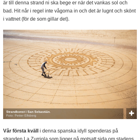
är till denna strand ni ska bege er när det vankas sol och
bad. Hit når i regel inte vågorna in och det är lugnt och skönt
i vattnet (för de som gillar det).
Strandkonst i San Sebastián.
Foto: Petter Elfsberg
Vår första kväll
i denna spanska idyll spenderas på
stranden La Zurriola som ligger på motsatt sida om stadens