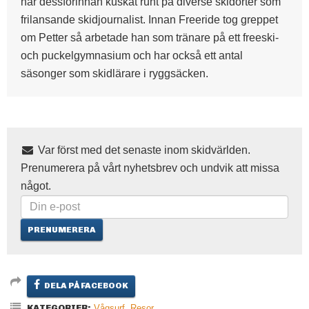
har dessförinnan kuskat runt på diverse skidorter som
frilansande skidjournalist. Innan Freeride tog greppet
om Petter så arbetade han som tränare på ett freeski-
och puckelgymnasium och har också ett antal
säsonger som skidlärare i ryggsäcken.
Var först med det senaste inom skidvärlden.
Prenumerera på vårt nyhetsbrev och undvik att missa
något.
DELA PÅ FACEBOOK
KATEGORIER:
Vågsurf
,
Resor