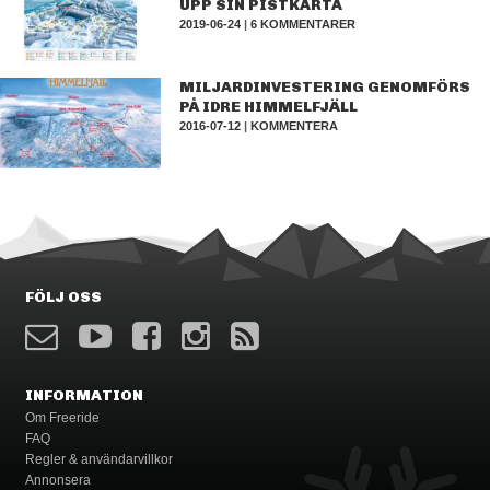
UPP SIN PISTKARTA
2019-06-24
|
6 KOMMENTARER
MILJARDINVESTERING GENOMFÖRS
PÅ IDRE HIMMELFJÄLL
2016-07-12
|
KOMMENTERA
FÖLJ OSS
INFORMATION
Om Freeride
FAQ
Regler & användarvillkor
Annonsera