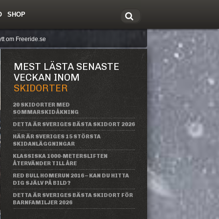
O
SHOP
tt om Freeride.se
MEST LÄSTA SENASTE
VECKAN INOM
SKIDORTER
20 SKIDORTER MED
SOMMARSKIDÅKNING
DETTA ÄR SVERIGES BÄSTA SKIDORT 2026
HÄR ÄR SVERIGES 15 STÖRSTA
SKIDANLÄGGNINGAR
KLASSISKA 1000-METERSLIFTEN
ÅTERVÄNDER TILL ÅRE
RED BULL HOMERUN 2016 – KAN DU HITTA
DIG SJÄLV PÅ BILD?
DETTA ÄR SVERIGES BÄSTA SKIDORT FÖR
BARNFAMILJER 2026