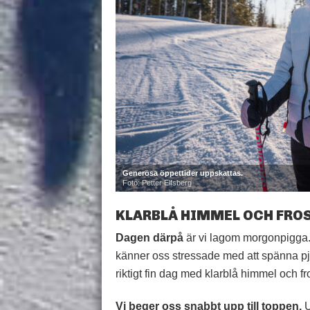
Generösa öppettider uppskattas.
Foto: Petter Elfsberg
KLARBLÅ HIMMEL OCH FRO
Dagen därpå
är vi lagom morgonpigga. T
känner oss stressade med att spänna pjä
riktigt fin dag med klarblå himmel och fr
Vi beger oss snabbt upp till toppen.
U