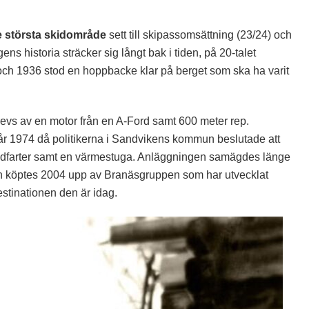
e största skidområde
sett till skipassomsättning (23/24) och
ens historia sträcker sig långt bak i tiden, på 20-talet
och 1936 stod en hoppbacke klar på berget som ska ha varit
vs av en motor från en A-Ford samt 600 meter rep.
år 1974 då politikerna i Sandvikens kommun beslutade att
re nedfarter samt en värmestuga. Anläggningen samägdes länge
köptes 2004 upp av Branäsgruppen som har utvecklat
stinationen den är idag.