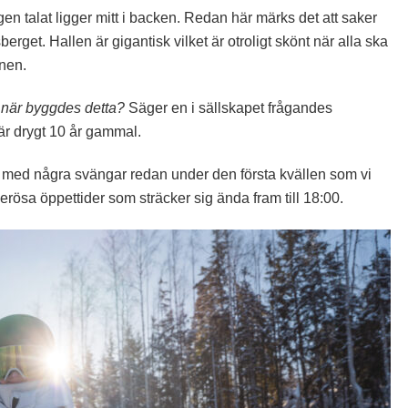
en talat ligger mitt i backen. Redan här märks det att saker
rget. Hallen är gigantisk vilket är otroligt skönt när alla ska
nen.
är, när byggdes detta?
Säger en i sällskapet frågandes
 är drygt 10 år gammal.
r med några svängar redan under den första kvällen som vi
rösa öppettider som sträcker sig ända fram till 18:00.