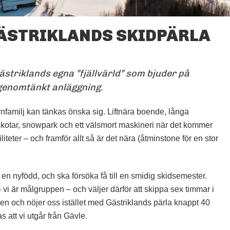
ÄSTRIKLANDS SKIDPÄRLA
KUNGSBERGET
FOTO: PETER ERIKSSON
striklands egna ”fjällvärld” som bjuder på
 genomtänkt anläggning.
rnfamilj kan tänkas önska sig. Liftnära boende, långa
skotar, snowpark och ett välsmort maskineri när det kommer
liteter – och framför allt så är det nära (åtminstone för en stor
en nyfödd, och ska försöka få till en smidig skidsemester.
 vi är målgruppen – och väljer därför att skippa sex timmar i
ällen och nöjer oss istället med Gästriklands pärla knappt 40
as att vi utgår från Gävle.