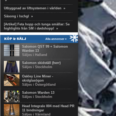
»
Utbyggnad av liftsystemen i världen
»
Säsong i Ischgl
»
[Artikel] Feta hopp och tunga smällar: Se
highlights från SM i dødshopp!
»
KÖP & SÄLJ
Alla annonser »
Salomon QST 99 + Salomon
Warden 13
Säljes i Halland
Salomon skidställ (herr)
Säljes i Stockholm
Oakley Line Miner -
skidglasögon
Säljes i Östergötland
Salomon Warden 13
Säljes i Stockholm
Head Integrale 004 med Head PR
11 bindningar
Säljes i Värmland