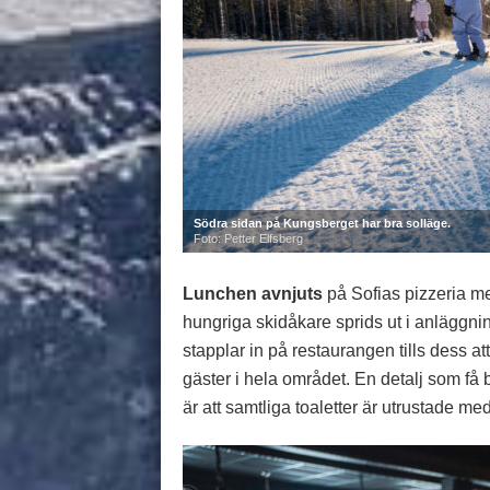
Södra sidan på Kungsberget har bra solläge.
Foto: Petter Elfsberg
Lunchen avnjuts
på Sofias pizzeria me
hungriga skidåkare sprids ut i anläggning
stapplar in på restaurangen tills dess a
gäster i hela området. En detalj som få 
är att samtliga toaletter är utrustade me