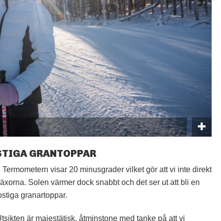
STIGA GRANTOPPAR
ermometern visar 20 minusgrader vilket gör att vi inte direkt
xorna. Solen värmer dock snabbt och det ser ut att bli en
ostiga granartoppar.
tsikten är majestätisk, åtminstone med tanke på att vi