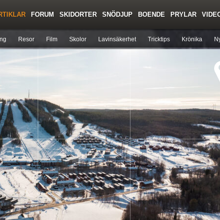
RTIKLAR
FORUM
SKIDORTER
SNÖDJUP
BOENDE
PRYLAR
VIDE
Regler/Hjälp
Toppturer
Liftkortspriser
ing
Resor
Film
Skolor
Lavinsäkerhet
Tricktips
Krönika
Ny