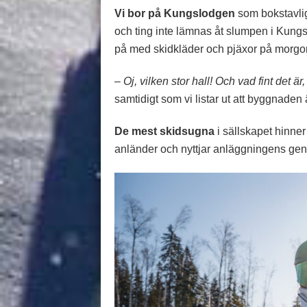
Vi bor på Kungslodgen
som bokstavlig
och ting inte lämnas åt slumpen i Kungsbe
på med skidkläder och pjäxor på morgo
– Oj, vilken stor hall! Och vad fint det 
samtidigt som vi listar ut att byggnaden
De mest skidsugna
i sällskapet hinne
anländer och nyttjar anläggningens gene