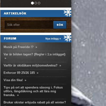
ARTIKELSÖK
FORUM
Nya inlägg »
Musik på Freeride !?
»
Var är bilden tagen? (Regler i 1:a inlägget)
»
Varför är skidåkare miljöomedvetna?
»
Enforcer 89 25/26 185
»
Visa din fika!
»
Tips på ort att spendera säsong i. Fokus
utförs, längdåkning och att lära mig
franska.
»
Brukar skistar erbjuda rabatt på all winter?