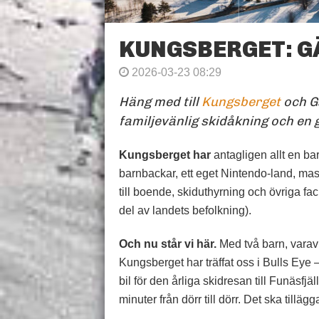
KUNGSBERGET: G
2026-03-23 08:29
Häng med till
Kungsberget
och Gä
familjevänlig skidåkning och en
Kungsberget har
antagligen allt en ba
barnbackar, ett eget Nintendo-land, ma
till boende, skiduthyrning och övriga faci
del av landets befolkning).
Och nu står vi här.
Med två barn, varav 
Kungsberget har träffat oss i Bulls Eye –
bil för den årliga skidresan till Funäsfj
minuter från dörr till dörr. Det ska tillägg