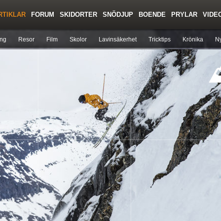
RTIKLAR
FORUM
SKIDORTER
SNÖDJUP
BOENDE
PRYLAR
VIDE
Regler/Hjälp
Toppturer
Liftkortspriser
ing
Resor
Film
Skolor
Lavinsäkerhet
Tricktips
Krönika
Ny