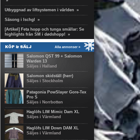
»
Utbyggnad av liftsystemen i världen
»
Säsong i Ischgl
»
[Artikel] Feta hopp och tunga smällar: Se
highlights från SM i dødshopp!
»
KÖP & SÄLJ
Alla annonser »
Salomon QST 99 + Salomon
Warden 13
Säljes i Halland
Salomon skidställ (herr)
Säljes i Stockholm
Patagonia PowSlayer Gore-Tex
Pro S
Säljes i Norrbotten
Haglöfs LIM Mimic Dam XL
Säljes i Värmland
Haglöfs LIM Down DAM XL
Säljes i Värmland