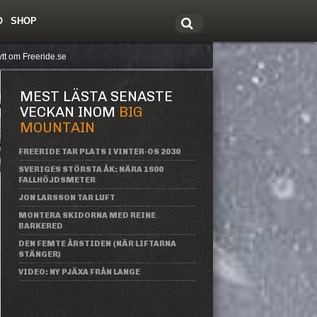
O
SHOP
tt om Freeride.se
MEST LÄSTA SENASTE
VECKAN INOM
BIG
MOUNTAIN
FREERIDE TAR PLATS I VINTER-OS 2030
SVERIGES STÖRSTA ÅK: NÄRA 1600
FALLHÖJDSMETER
JON LARSSON TAR LUFT
MONTERA SKIDORNA MED REINE
BARKERED
DEN FEMTE ÅRSTIDEN (NÄR LIFTARNA
STÄNGER)
VIDEO: NY PJÄXA FRÅN LANGE