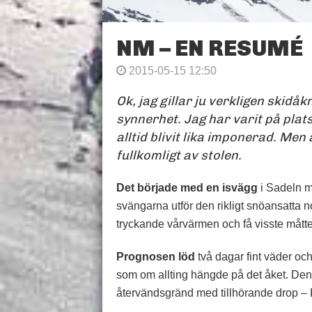
NM – EN RESUMÉ
2015-05-15 12:50
Ok, jag gillar ju verkligen skidå
synnerhet. Jag har varit på plat
alltid blivit lika imponerad. Men
fullkomligt av stolen.
Det började med en isvägg
i Sadeln m
svängarna utför den rikligt snöansatta 
tryckande vårvärmen och få visste mått
Prognosen löd
två dagar fint väder oc
som om allting hängde på det åket. Den 
återvändsgränd med tillhörande drop – Ka