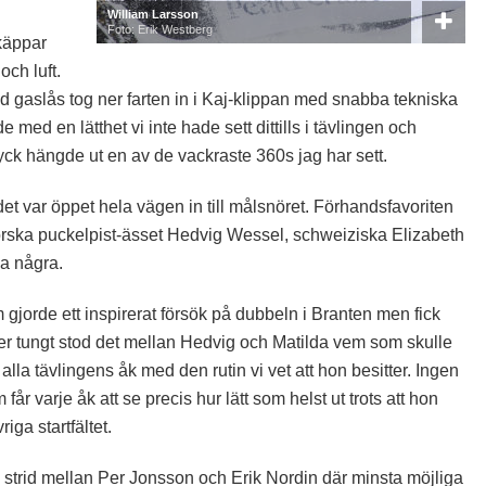
William Larsson
Foto: Erik Westberg
käppar
och luft.
 gaslås tog ner farten in i Kaj-klippan med snabba tekniska
e med en lätthet vi inte hade sett dittills i tävlingen och
 knyck hängde ut en av de vackraste 360s jag har sett.
det var öppet hela vägen in till målsnöret. Förhandsfavoriten
norska puckelpist-ässet Hedvig Wessel, schweiziska Elizabeth
na några.
gjorde ett inspirerat försök på dubbeln i Branten men fick
 ner tungt stod det mellan Hedvig och Matilda vem som skulle
lla tävlingens åk med den rutin vi vet att hon besitter. Ingen
år varje åk att se precis hur lätt som helst ut trots att hon
iga startfältet.
v strid mellan Per Jonsson och Erik Nordin där minsta möjliga