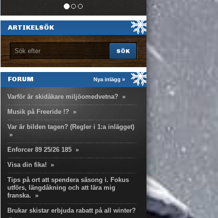
ARTIKELSÖK
FORUM
Nya inlägg »
Varför är skidåkare miljöomedvetna?
»
Musik på Freeride !?
»
Var är bilden tagen? (Regler i 1:a inlägget)
»
Enforcer 89 25/26 185
»
Visa din fika!
»
Tips på ort att spendera säsong i. Fokus
utförs, längdåkning och att lära mig
franska.
»
Brukar skistar erbjuda rabatt på all winter?