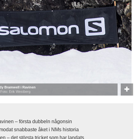
dy Bramwell i Ravinen
Foto: Erik Westberg
avinen – första dubbeln någonsin
rmodat snabbaste åket i NMs historia
en – det största tricket som har landats