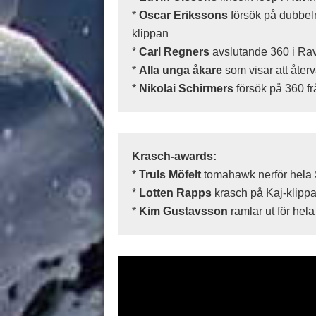
*
Oscar Erikssons
försök på dubbeln
klippan
*
Carl Regners
avslutande 360 i Ra
*
Alla unga åkare
som visar att åter
*
Nikolai Schirmers
försök på 360 fr
Krasch-awards:
*
Truls Möfelt
tomahawk nerför hela
*
Lotten Rapps
krasch på Kaj-klipp
*
Kim Gustavsson
ramlar ut för hel