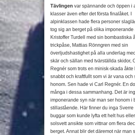
Tävlingen
var spännande och öppen i a
klasser även efter det första finalåket. I
alpinklassen hade flera personer slagl
tog sig an berget på olika imponerande s
Kristoffer Turdell med sin bombastiska å
trickpåse, Mattias Rönngren med sin
överljudshastighet på alla underlag med
skär och sällan med tvärställda skidor, 
Regnér som trots en minisk-skada åkte li
snabbt och kraftfullt som vi är vana och
honom. Sen hade vi Carl Regnér. En dol
många i dessa sammanhang. Det är in
imponerande syn när man ser honom i
stillastående. Här finner du inga Sverre 
buggar som kunde lyfta ett helt hus eller
solsvett ansikte som vittnar om flera de
berget. Annat blir det däremot när man s