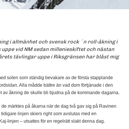
CARL REGNER PÅ VÄG
MOT EN IMPONERANDE
SEGER I NM
kning i allmänhet och svensk rock ´n roll-åkning i
FOTO: ERIK WESTBERG
s uppe vid NM sedan millenieskiftet och nästan
 årets tävlingar uppe i Riksgränsen har blåst mig
ed solen som ständig bevakare av de första stapplande
nordsidan. Alla mådde bättre än vad dom förtjänade i den
et av åkning de skulle bli bjudna på de kommande dagarna.
h de märktes på åkarna när de dag två gav sig på Ravinen
tidigare linjen skiers right som avslutas med en
j-linjen – utsattes för en regelrätt slakt denna dag.