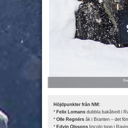
Co
Höjdpunkter från NM:
*
Felix Lomans
dubbla bakåtvolt i R
*
Olle Regnérs
åk i Branten – det fö
*
Edvin Olssons
lincoln loop i Ravin