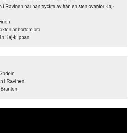
 i Ravinen när han tryckte av från en sten ovanför Kaj-
vinen
växten är bortom bra
ån Kaj-klippan
 Sadeln
an i Ravinen
a Branten