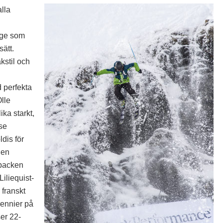
lla
äge som
ätt.
kstil och
 perfekta
Olle
ka starkt,
 se
dis för
gen
 backen
Liliequist-
 franskt
cennier på
er 22-