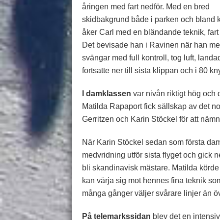
åringen med fart nedför. Med en bred
skidbakgrund både i parken och bland 
åker Carl med en bländande teknik, fart 
Det bevisade han i Ravinen när han med
svängar med full kontroll, tog luft, landad
fortsatte ner till sista klippan och i 80
I damklassen
var nivån riktigt hög och 
Matilda Rapaport fick sällskap av det 
Gerritzen och Karin Stöckel för att näm
När Karin Stöckel sedan som första dam 
medvridning utför sista flyget och gick
bli skandinavisk mästare. Matilda körde a
kan värja sig mot hennes fina teknik som f
många gånger väljer svårare linjer än övr
På telemarkssidan
blev det en intensi