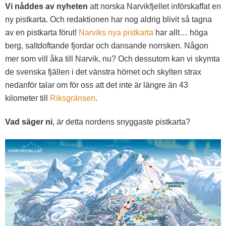
Vi nåddes av nyheten
att norska Narvikfjellet införskaffat en
ny pistkarta. Och redaktionen har nog aldrig blivit så tagna
av en pistkarta förut!
Narviks nya pistkarta
har allt… höga
berg, saltdoftande fjordar och dansande norrsken. Någon
mer som vill åka till Narvik, nu? Och dessutom kan vi skymta
de svenska fjällen i det vänstra hörnet och skylten strax
nedanför talar om för oss att det inte är längre än 43
kilometer till
Riksgränsen
.
Vad säger ni
, är detta nordens snyggaste pistkarta?