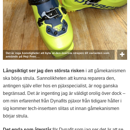
Det är inga konstigheter att byta ut den översta strapen till varianten som
används på Hoji Free.…
Långsiktigt ser jag den största risken
i att gåmekanismen
ska börja strula. Sannolikheten att kunna reparera den,
antingen själv eller hos en pjäxspecialist, är nog ganska
begränsad. Det är ingenting jag är väldigt orolig över dock –
om min erfarenhet från Dynafits pjäxor från tidigare håller i
sig kommer tech-insertsen slitas ut innan gåmekanismen
börjar strula.
Det enda som återstår
för Dynafit som jag ser det är att se