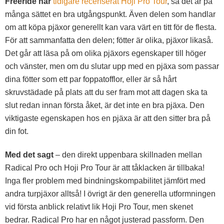
Freeride har
tidigare recenserat Hoji Pro Tour
, så det är på
många sättet en bra utgångspunkt. Även delen som handlar
om att köpa pjäxor generellt kan vara värt en titt för de flesta.
För att sammanfatta den delen; fötter är olika, pjäxor likaså.
Det går att läsa på om olika pjäxors egenskaper till höger
och vänster, men om du slutar upp med en pjäxa som passar
dina fötter som ett par foppatofflor, eller är så hårt
skruvstädade på plats att du ser fram mot att dagen ska ta
slut redan innan första åket, är det inte en bra pjäxa. Den
viktigaste egenskapen hos en pjäxa är att den sitter bra på
din fot.
Med det sagt
– den direkt uppenbara skillnaden mellan
Radical Pro och Hoji Pro Tour är att tåklacken är tillbaka!
Inga fler problem med bindningskompabilitet jämfört med
andra turpjäxor alltså! I övrigt är den generella utformningen
vid första anblick relativt lik Hoji Pro Tour, men skenet
bedrar. Radical Pro har en något justerad passform. Den