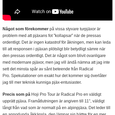
Något som förekommer
på vissa styvare turpjäxor är
problem med att pjäxans fot ”kollapsar” när de pressas
ordentligt. Det är ingen katastrof för åkningen, men kan leda
till att responsen i pjäxan plötsligt blir betydligt sämre när
den pressas ordentligt. Det är något som blivit ovanligare
med modernare pjäxor, men jag vill ändå nämna att jag inte
sett det minsta spår av sånt beteende från Radical
Pro. Spekulationer om exakt hur det kommer sig överlåter
jag till mer teknisk kunniga pjäx-entusiaster.
Precis som på
Hoji Pro Tour är Radical Pro en väldigt
upprätt pjäxa. Framåtlutningen är angiven till 11°, väldigt
långt från vad som är normalt på en alpinpjäxa. Det leder till
en annorlunda åkkänsla, den lämpar sig bättre för en mer