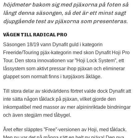
höjdmeter bakom sig med pjäxorna på foten så
långt denna säsongen, så det är ett minst sagt
djupgående test av pjäxorna som presenteras.
VÄGEN TILL RADICAL PRO
Säsongen 18/19 vann Dynafit guld i kategorin
Freeride/Touring pjäx-kategorin med skon Dynafit Hoji Pro
Tour. Den stora innovationen var ”Hoji Lock System”, ett
låssystem som aktivt pressar ihop pjäxan och eliminerar
glappet som normalt finns i turpjäxors åkläge.
Till stora delar av skidvärldens förtret valde dock Dynafit att
inte sätta någon tåklack på pjäxan, vilket gjorde den
inkompatibel med massor av mer alpininriktade bindningar
och även stegjärn med tåbygel.
Året efter släpptes ”Free”-versionen av Hoji, med tåklack.
Men nu var det på många sätt en helt ny pjäxa! Den nya