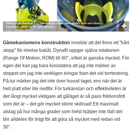
Gåläget på Radical Pro har många delar som glider runt och låser i
varandra, både på in- och utsidan…
Foto: Dynafit / Privat
Gåmekanismens konstruktion
innebär att det finns ett ”hårt
stopp” för rörelse bakåt. Dynafit uppger själva rotationen
(Range Of Motion, ROM) till 60°, vilket är ganska mycket. För
egen del kan jag bara konstatera att jag inte märker av
stoppet om jag inte verkligen tvingar fram det vid torrtestning.
På tur märker jag det inte över huvud taget, ens när det är
helt platt eller lite nedför. För turkänslan och effektiviteten är
det långt mycket viktigare att gåläget är så pass friktionsfritt
som det är – det gör mycket större skillnad! Ett maximalt
utslag på hur många grader som helst hjälper inte ifall det
blir alldeles för trögt för att göra så mycket med redan vid
30°.