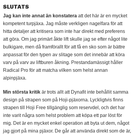
SLUTATS
Jag kan inte annat än konstatera
att det här är en mycket
kompetent turpjäxa. Jag måste verkligen nagelfara för att
hitta detaljer att kritisera som inte har direkt med preferens
att göra. Om jag primärt åkte lift skulle jag se efter något lite
bulkigare, men då framförallt för att få en sko som är bättre
anpassat för den typen av slitage som det innebär att köra
varv på varv av liftburen åkning. Prestandamässigt håller
Radical Pro för att matcha vilken som helst annan
alpinpjäxa.
Min största kritik
är trots allt att Dynafit inte behållit samma
design på strapen som på Hoji-pjäxorna. Lyckligtvis finns
strapen till Hoji Free tillgänglig som reservdel, och det har
inte varit några som helst problem att köpa ett par löst för
mig. Det är en mycket enkel operation att byta ut dem, något
jag gjort på mina pjäxor. De går att använda direkt som de är,