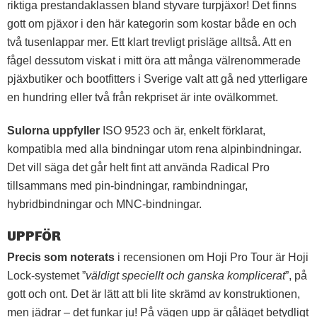
riktiga prestandaklassen bland styvare turpjäxor! Det finns
gott om pjäxor i den här kategorin som kostar både en och
två tusenlappar mer. Ett klart trevligt prisläge alltså. Att en
fågel dessutom viskat i mitt öra att många välrenommerade
pjäxbutiker och bootfitters i Sverige valt att gå ned ytterligare
en hundring eller två från rekpriset är inte ovälkommet.
Sulorna uppfyller
ISO 9523 och är, enkelt förklarat,
kompatibla med alla bindningar utom rena alpinbindningar.
Det vill säga det går helt fint att använda Radical Pro
tillsammans med pin-bindningar, rambindningar,
hybridbindningar och MNC-bindningar.
UPPFÖR
Precis som noterats
i recensionen om Hoji Pro Tour är Hoji
Lock-systemet ”
väldigt speciellt och ganska komplicerat
”, på
gott och ont. Det är lätt att bli lite skrämd av konstruktionen,
men jädrar – det funkar ju! På vägen upp är gåläget betydligt