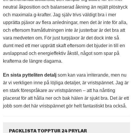
neutral åkposition och balanserad åkning än rejält plöstryck
och maximala g-krafter. Jag själv trivs väldigt bra i mer
upprätta pjäxor av flera anledningar, men det är inte för alla,
och eftersom framåtlutningen inte är justerbar är det bra att
vara medveten om. För just turpjäxor är det dock inte så
dumt med ett mer upprätt skaft eftersom det bjuder in till en
avslappnad och energieffektiv åkstil, något som spar på
krafterna de längre dagarna.
En sista
pytteliten detalj
som kan vara irriterande, men nu
är vi verkligen inne på löjliga detaljer, är vristspännet. Jag är
en stark förespråkare av vristspännen – att ha nånting
placerat för att hålla ner och bak hälen är sjukt bra. Det är ett
jobb som det här vristspännet gör helt fantastiskt bra också.
PACKLISTA TOPPTUR 24 PRYLAR