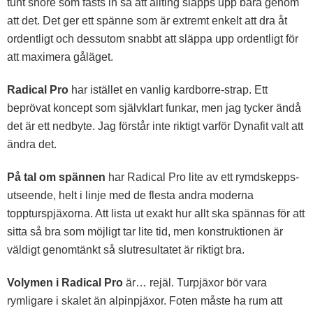
tunt snöre som fästs in så att allting släpps upp bara genom
att det. Det ger ett spänne som är extremt enkelt att dra åt
ordentligt och dessutom snabbt att släppa upp ordentligt för
att maximera gåläget.
Radical Pro
har istället en vanlig kardborre-strap. Ett
beprövat koncept som självklart funkar, men jag tycker ändå
det är ett nedbyte. Jag förstår inte riktigt varför Dynafit valt att
ändra det.
På tal om spännen
har Radical Pro lite av ett rymdskepps-
utseende, helt i linje med de flesta andra moderna
toppturspjäxorna. Att lista ut exakt hur allt ska spännas för att
sitta så bra som möjligt tar lite tid, men konstruktionen är
väldigt genomtänkt så slutresultatet är riktigt bra.
Volymen i Radical Pro
är… rejäl. Turpjäxor bör vara
rymligare i skalet än alpinpjäxor. Foten måste ha rum att