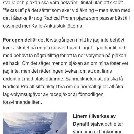
svälla och pjäxan ska vara bekväm i timtal utan att skalet
”flexas ut” på det sättet som sker vid åkning – men även med
det i åtanke är nog Radical Pro en pjäxa som passar bäst till
oss med mer Kalle-Anka-stuk fötterna.
För egen del
är det första gången i mitt liv jag inte behövt
trycka skalet på en pjäxa över huvud taget – jag har till och
med behövt ta några tilltag för att få ner volymen på pjäxan
ett hack. Om det säger mer om pjäxan än om mina fötter vet
jag inte, men det råder ingen tvekan om att det finns
ordentligt med plats där inne. Sannolikheten att du ska få
Radical Pro att sitta riktigt bra om du normalt gillar att åka
låg-volymsutgåvor av racepjäxor är förmodligen
försvinnande liten.
Linern tillverkas av
Dynafit själva
och efter
värmning och inkörning