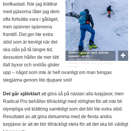
bortkastad. När jag klättrar
med pjäxorna låter jag dem
ofta fortsätta vara i gåläget,
men spänner spännena
framtill. Det ger lite extra
stöd som är trevligt när det
ska stås på tå längre tid,
Klättra i gåläge med spända
spännen är ett …
dessutom håller de mer tätt
Foto: Michel Afflerbach,
Klättrare: Oscar Frick och Ludvig
ifall byxor och snölås glider
Lenner
upp – något som inte är helt ovanligt om man tvingas
stegjärna genom lite djupare snö!
Det går självklart
att göra så på nästan alla turpjäxor, men
Radical Pro behåller tillräckligt med rörlighet för att inte bli
otympliga vid klättring samtidigt som det blir lite extra stöd.
Resultatet av att göra detsamma med de flesta andra
turpjäxor är att de blir tillräckligt stela för att det ska bli väldigt