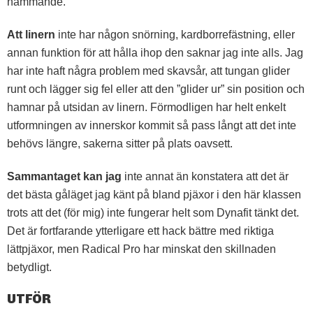
hämmande.
Att linern
inte har någon snörning, kardborrefästning, eller
annan funktion för att hålla ihop den saknar jag inte alls. Jag
har inte haft några problem med skavsår, att tungan glider
runt och lägger sig fel eller att den ”glider ur” sin position och
hamnar på utsidan av linern. Förmodligen har helt enkelt
utformningen av innerskor kommit så pass långt att det inte
behövs längre, sakerna sitter på plats oavsett.
Sammantaget kan jag
inte annat än konstatera att det är
det bästa gåläget jag känt på bland pjäxor i den här klassen
trots att det (för mig) inte fungerar helt som Dynafit tänkt det.
Det är fortfarande ytterligare ett hack bättre med riktiga
lättpjäxor, men Radical Pro har minskat den skillnaden
betydligt.
UTFÖR