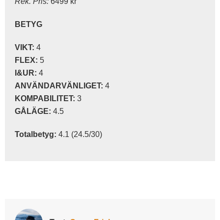
Rek. Pris:
6499 kr
BETYG
VIKT:
4
FLEX:
5
I&UR:
4
ANVÄNDARVÄNLIGET:
4
KOMPABILITET:
3
GÅLÄGE:
4.5
Totalbetyg:
4.1 (24.5/30)