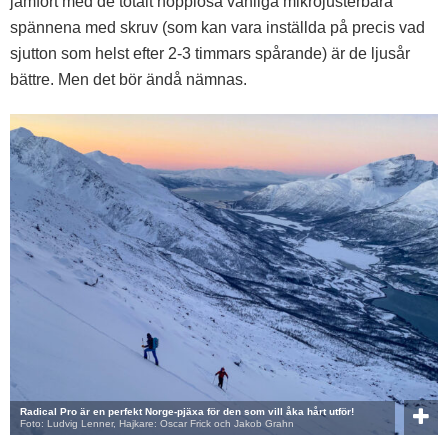
jämfört med de totalt hopplösa vanliga mikrojusterbara
spännena med skruv (som kan vara inställda på precis vad
sjutton som helst efter 2-3 timmars spårande) är de ljusår
bättre. Men det bör ändå nämnas.
Radical Pro är en perfekt Norge-pjäxa för den som vill åka hårt utför!
Foto: Ludvig Lenner, Hajkare: Oscar Frick och Jakob Grahn