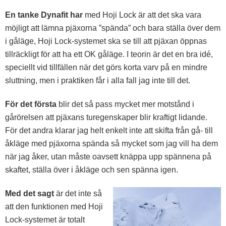
En tanke Dynafit har
med Hoji Lock är att det ska vara
möjligt att lämna pjäxorna ”spända” och bara ställa över dem
i gåläge, Hoji Lock-systemet ska se till att pjäxan öppnas
tillräckligt för att ha ett OK gåläge. I teorin är det en bra idé,
speciellt vid tillfällen när det görs korta varv på en mindre
sluttning, men i praktiken får i alla fall jag inte till det.
För det första
blir det så pass mycket mer motstånd i
gårörelsen att pjäxans turegenskaper blir kraftigt lidande.
För det andra klarar jag helt enkelt inte att skifta från gå- till
åkläge med pjäxorna spända så mycket som jag vill ha dem
när jag åker, utan måste oavsett knäppa upp spännena på
skaftet, ställa över i åkläge och sen spänna igen.
Med det sagt
är det inte så
att den funktionen med Hoji
Lock-systemet är totalt