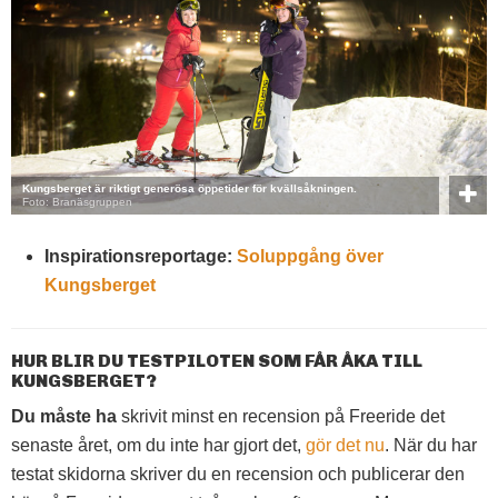
Kungsberget är riktigt generösa öppetider för kvällsåkningen.
Foto: Branäsgruppen
Inspirationsreportage:
Soluppgång över
Kungsberget
HUR BLIR DU TESTPILOTEN SOM FÅR ÅKA TILL
KUNGSBERGET?
Du måste ha
skrivit minst en recension på Freeride det
senaste året, om du inte har gjort det,
gör det nu
. När du har
testat skidorna skriver du en recension och publicerar den