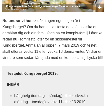
I Kungsberget finns flera trevliga restauranger för stora som små.
Foto: Branäsgruppen
Nu undrar vi hur
skidåkningen egentligen är i
Kungsberget? Om du har lust att testa detta åt oss ska du
anmälan dig och din familj (och ha en kompis-familj i åtanke
redan nu) som testpiloter för en skidsemester till
Kungsberget. Anmälan är öppen 7 mars 2019 och testet
skall utföras vecka 11 eller vecka 13 denna vinter. Vi drar en
vinnare som sedan får bjuda med en kompisfamilj. Lycka till!
Testpilot Kungsberget 2019:
INGÅR:
Långhelg (torsdag – söndag) eller kortvecka
(söndag – torsdag), vecka 11 eller 13 2019