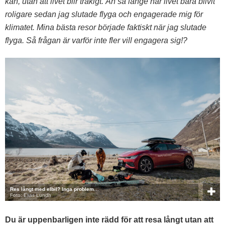
kan, utan att livet blir tråkigt. Än så länge har livet bara blivit
roligare sedan jag slutade flyga och engagerade mig för
klimatet. Mina bästa resor började faktiskt när jag slutade
flyga. Så frågan är varför inte fler vill engagera sig!?
Res långt med elbil? Inga problem…
Foto: Elias Lundh
Du är uppenbarligen inte rädd för att resa långt utan att