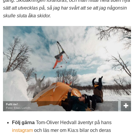
gång. Skidåkningen förändras, och man hittar hela tiden nya
sätt att utvecklas på, så jag har svårt att se att jag någonsin
skulle sluta åka skidor.
Fullt ös!
Foto: Elias Lundh
Följ gärna
Tom-Oliver Hedvall äventyr på hans
instagram
och läs mer om Kia:s bilar och deras