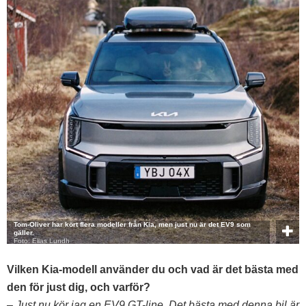
Tom-Oliver har kört flera modeller från Kia, men just nu är det EV9 som
gäller.
Foto: Elias Lundh
Vilken Kia-modell använder du och vad är det bästa med
den för just dig, och varför?
– Just nu kör jag en EV9 GT-line. Det bästa med denna bil är