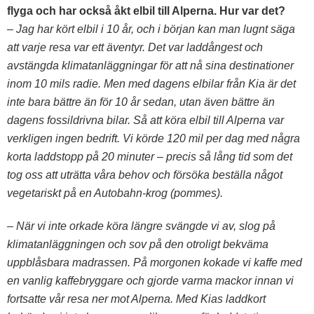
flyga och har också åkt elbil till Alperna. Hur var det?
– Jag har kört elbil i 10 år, och i början kan man lugnt säga
att varje resa var ett äventyr. Det var laddångest och
avstängda klimatanläggningar för att nå sina destinationer
inom 10 mils radie. Men med dagens elbilar från Kia är det
inte bara bättre än för 10 år sedan, utan även bättre än
dagens fossildrivna bilar. Så att köra elbil till Alperna var
verkligen ingen bedrift. Vi körde 120 mil per dag med några
korta laddstopp på 20 minuter – precis så lång tid som det
tog oss att uträtta våra behov och försöka beställa något
vegetariskt på en Autobahn-krog (pommes).
– När vi inte orkade köra längre svängde vi av, slog på
klimatanläggningen och sov på den otroligt bekväma
uppblåsbara madrassen. På morgonen kokade vi kaffe med
en vanlig kaffebryggare och gjorde varma mackor innan vi
fortsatte vår resa ner mot Alperna.
Med Kias laddkort