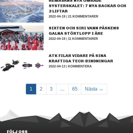
HEMAVANS NYA OMRÅDE
SYSTERSKALET: 7 NYA BACKAR OCH
3 LIFTAR
2022-04-19
|
21 KOMMENTARER
SIXTEN OCH SIRI VANN PÅSKENS
GALNA STÖRTLOPP I ÅRE
2022-04-19
|
11 KOMMENTARER
ATK FILAR VIDARE PÅ SINA
KRAFTIGA TECH-BINDNINGAR
2022-04-13
|
KOMMENTERA
1
2
3
…
65
Nästa →
FÖLJ OSS