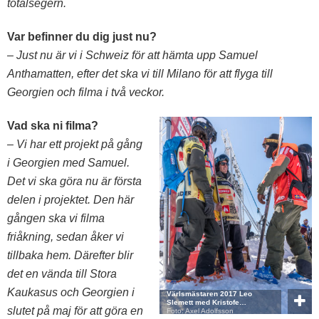
totalsegern.
Var befinner du dig just nu?
– Just nu är vi i Schweiz för att hämta upp Samuel
Anthamatten, efter det ska vi till Milano för att flyga till
Georgien och filma i två veckor.
Vad ska ni filma?
– Vi har ett projekt på gång
i Georgien med Samuel.
Det vi ska göra nu är första
delen i projektet. Den här
gången ska vi filma
friåkning, sedan åker vi
tillbaka hem. Därefter blir
det en vända till Stora
Kaukasus och Georgien i
Värlsmästaren 2017 Leo
Slemett med Kristofe…
slutet på maj för att göra en
Foto: Axel Adolfsson