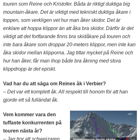
touren som Reine och Kristofer. Båda är riktigt duktiga big
mountain-åkare. Det är viktigt med tekniskt duktiga åkare i
toppen, som verkligen vet hur man åker skidor. Det är
enklare att hoppa klippor än att åka bra skidor. Därför är det
viktigt att det fortfarande finns bra skidåkare på touren och
inte bara åkare som droppar 20-meters klippor, men inte kan
åka skidor mellan klipporna. Jag tittar mycket på Reine och
hur han åker, får man ihop både bra åkning med stora
klippdropp är det episkt.
Vad har du att säga om Reines åk i Verbier?
– Det var ett komplett åk. All respekt till honom för att han
gjorde ett så fulländat åk.
Vem kommer vara den
tuffaste konkurrenten på
touren nästa år?
– Jag tror att schweizaren
Vinnarlinjerna herrar skidor,