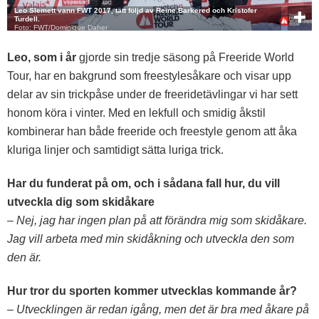
Leo Slemett vann FWT 2017, tätt följd av Reine Barkered och Kristofer
Turdell.
Foto: FWT/Dominique Daher
Leo, som i år
gjorde sin tredje säsong på Freeride World
Tour, har en bakgrund som freestylesåkare och visar upp
delar av sin trickpåse under de freeridetävlingar vi har sett
honom köra i vinter. Med en lekfull och smidig åkstil
kombinerar han både freeride och freestyle genom att åka
kluriga linjer och samtidigt sätta luriga trick.
Har du funderat på om, och i sådana fall hur, du vill
utveckla dig som skidåkare
– Nej, jag har ingen plan på att förändra mig som skidåkare.
Jag vill arbeta med min skidåkning och utveckla den som
den är.
Hur tror du sporten kommer utvecklas kommande år?
– Utvecklingen är redan igång, men det är bra med åkare på