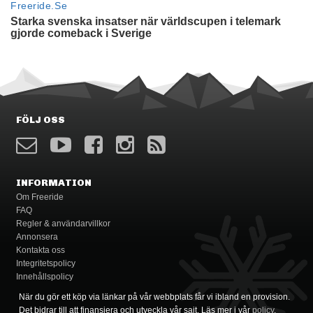
FÖLJ OSS
INFORMATION
Om Freeride
FAQ
Regler & användarvillkor
Annonsera
Kontakta oss
Integritetspolicy
Innehållspolicy
När du gör ett köp via länkar på vår webbplats får vi ibland en provision.
Det bidrar till att finansiera och utveckla vår sajt. Läs mer i vår
policy
.