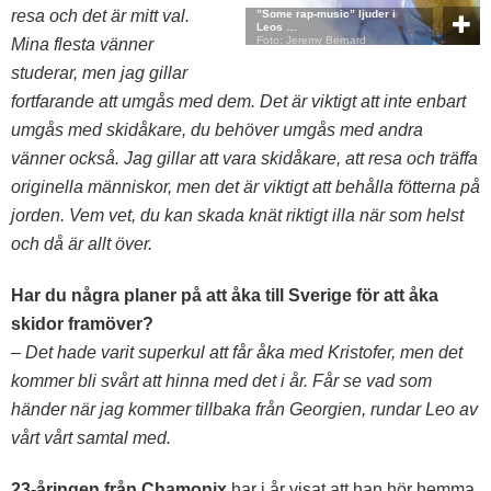
resa och det är mitt val.
”Some rap-music” ljuder i
Leos …
Foto: Jeremy Bernard
Mina flesta vänner
studerar, men jag gillar
fortfarande att umgås med dem. Det är viktigt att inte enbart
umgås med skidåkare, du behöver umgås med andra
vänner också. Jag gillar att vara skidåkare, att resa och träffa
originella människor, men det är viktigt att behålla fötterna på
jorden. Vem vet, du kan skada knät riktigt illa när som helst
och då är allt över.
Har du några planer på att åka till Sverige för att åka
skidor framöver?
– Det hade varit superkul att får åka med Kristofer, men det
kommer bli svårt att hinna med det i år. Får se vad som
händer när jag kommer tillbaka från Georgien, rundar Leo av
vårt vårt samtal med.
23-åringen från Chamonix
har i år visat att han hör hemma