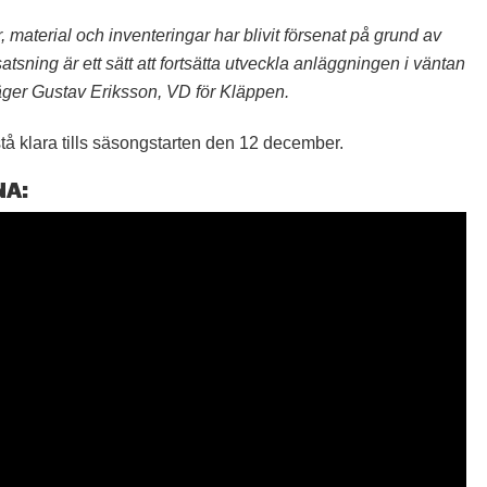
material och inventeringar har blivit försenat på grund av
atsning är ett sätt att fortsätta utveckla anläggningen i väntan
säger Gustav Eriksson, VD för Kläppen.
tå klara tills säsongstarten den 12 december.
NA: