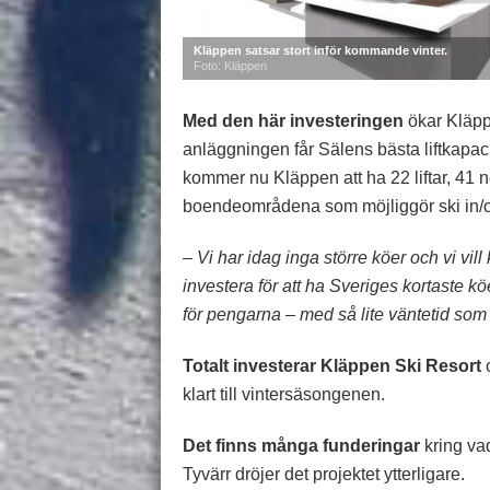
Kläppen satsar stort inför kommande vinter.
Foto: Kläppen
Med den här investeringen
ökar Kläpp
anläggningen får Sälens bästa liftkapac
kommer nu Kläppen att ha 22 liftar, 41 n
boendeområdena som möjliggör ski in/o
– Vi har idag inga större köer och vi vill
investera för att ha Sveriges kortaste k
för pengarna – med så lite väntetid som
Totalt investerar Kläppen Ski Resort
c
klart till vintersäsongenen.
Det finns många funderingar
kring va
Tyvärr dröjer det projektet ytterligare.