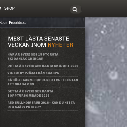
O
SHOP
tt om Freeride.se
MEST LÄSTA SENASTE
VECKAN INOM
NYHETER
HÄR ÄR SVERIGES 15 STÖRSTA
SKIDANLÄGGNINGAR
DETTA ÄR SVERIGES BÄSTA SKIDORT 2026
VIDEO: NY PJÄXA FRÅN SCARPA
SÅ HÖGT KAN VI HOPPA NED I VATTEN UTAN
ATT SKADA OSS
DETTA ÄR SVERIGES BÄSTA
TOPPTURSOMRÅDE 2026
RED BULL HOMERUN 2016 – KAN DU HITTA
DIG SJÄLV PÅ BILD?