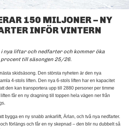
RAR 150 MILJONER – NY
ARTER INFÖR VINTERN
KLÄPPEN INVESTERAR I
NYA LIFTAR OCH
NEDFARTER.
FOTO: KLÄPPEN
 i nya liftar och nedfarter och kommer öka
procent till säsongen 25/26.
 nästa skidsäsong. Den största nyheten är den nya
mla 4-stols liften. Den nya 6-stols liften har en kapacitet
att den kan transportera upp till 2880 personer per timme
liften får en ny dragning till toppen hela vägen ner från
gs.
 bygga en ny snabb ankarlift, Ärlan, och två nya nedfarter.
och förlängs och får en ny skepnad – den blir nu dubbelt så