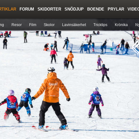
RTIKLAR
FORUM
SKIDORTER
SNÖDJUP
BOENDE
PRYLAR
VIDE
Regler/Hjälp
Toppturer
Liftkortspriser
ing
Resor
Film
Skolor
Lavinsäkerhet
Tricktips
Krönika
Ny