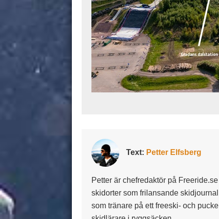
Text:
Petter Elfsberg
Petter är chefredaktör på Freeride.s
skidorter som frilansande skidjournal
som tränare på ett freeski- och puc
skidlärare i ryggsäcken.