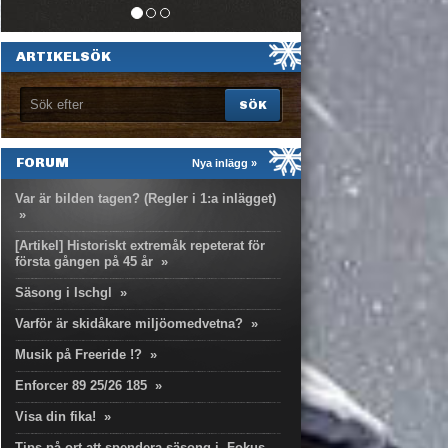
ARTIKELSÖK
FORUM
Nya inlägg »
Var är bilden tagen? (Regler i 1:a inlägget)
»
[Artikel] Historiskt extremåk repeterat för
första gången på 45 år
»
Säsong i Ischgl
»
Varför är skidåkare miljöomedvetna?
»
Musik på Freeride !?
»
Enforcer 89 25/26 185
»
Visa din fika!
»
Tips på ort att spendera säsong i. Fokus