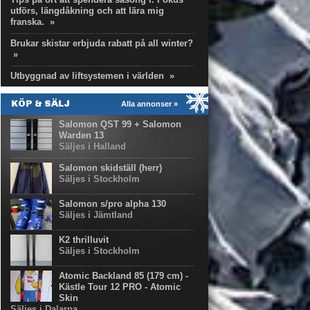
utförs, längdåkning och att lära mig
franska.
»
Brukar skistar erbjuda rabatt på all winter?
»
Utbyggnad av liftsystemen i världen
»
KÖP & SÄLJ
Alla annonser »
Salomon QST 99 + Salomon
Warden 13
Säljes i Halland
Salomon skidställ (herr)
Säljes i Stockholm
Salomon s/pro alpha 130
Säljes i Jämtland
K2 thrilluvit
Säljes i Stockholm
Atomic Backland 85 (179 cm) -
Kästle Tour 12 PRO - Atomic
Skin
Säljes i Dalarna