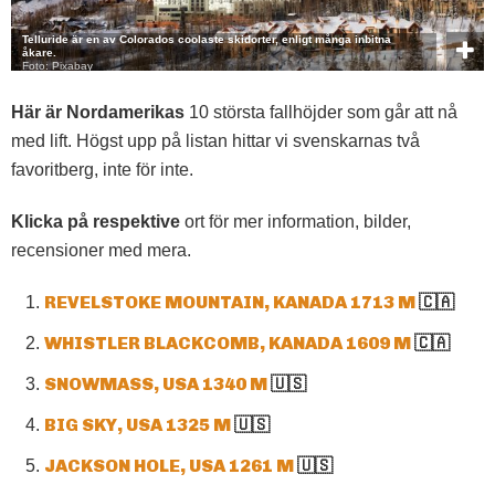
Telluride är en av Colorados coolaste skidorter, enligt många inbitna
åkare.
Foto: Pixabay
Här är Nordamerikas
10 största fallhöjder som går att nå
med lift. Högst upp på listan hittar vi svenskarnas två
favoritberg, inte för inte.
Klicka på respektive
ort för mer information, bilder,
recensioner med mera.
REVELSTOKE MOUNTAIN, KANADA 1713 M
🇨🇦
WHISTLER BLACKCOMB, KANADA 1609 M
🇨🇦
SNOWMASS, USA 1340 M
🇺🇸
BIG SKY, USA 1325 M
🇺🇸
JACKSON HOLE, USA 1261 M
🇺🇸