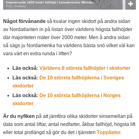
Imponerande 1609 meter fallhöjd i kanadensiska Whistler.
Foto: Pixabay
Något förvånande
så kvalar ingen skidort på andra sidan
av Nordatlanten in på listan över världens högsta fallhöjder
där majoriteten mäter över 2000 meter. Men å andra sidan
så sägs ju Nordamerika ha världens bästa snö vilket väl kan
vara värt en extra runda i liften?
Läs också:
Världens 8 största fallhöjder i skidorter
Läs också:
De 10 största fallhöjderna i Sveriges
skidorter
Läs också:
De 10 största fallhöjderna i Norges
skidorter
Är du nyfiken
på att jämföra olika skidorter sinsemellan på
data som antal liftar, antal nedfarter, åkbar fallhöjd, högsta lift
eller total pistlängd så gör du det i tjänsten
Topplistor.