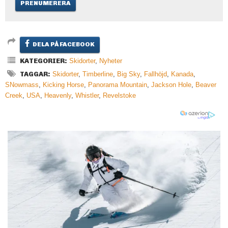
DELA PÅ FACEBOOK
KATEGORIER:
Skidorter
,
Nyheter
TAGGAR:
Skidorter
,
Timberline
,
Big Sky
,
Fallhöjd
,
Kanada
,
SNowmass
,
Kicking Horse
,
Panorama Mountain
,
Jackson Hole
,
Beaver
Creek
,
USA
,
Heavenly
,
Whistler
,
Revelstoke