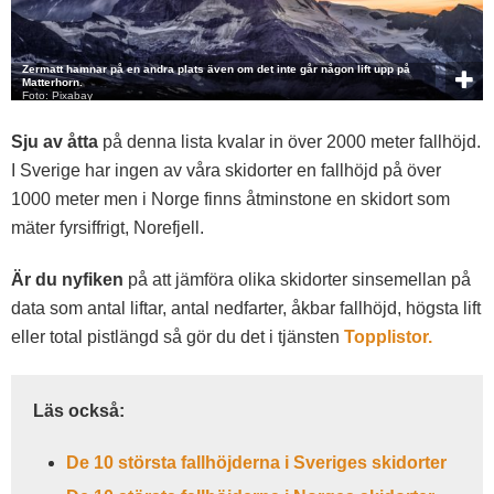
Zermatt hamnar på en andra plats även om det inte går någon lift upp på
Matterhorn.
Foto: Pixabay
Sju av åtta
på denna lista kvalar in över 2000 meter fallhöjd.
I Sverige har ingen av våra skidorter en fallhöjd på över
1000 meter men i Norge finns åtminstone en skidort som
mäter fyrsiffrigt, Norefjell.
Är du nyfiken
på att jämföra olika skidorter sinsemellan på
data som antal liftar, antal nedfarter, åkbar fallhöjd, högsta lift
eller total pistlängd så gör du det i tjänsten
Topplistor.
Läs också:
De 10 största fallhöjderna i Sveriges skidorter