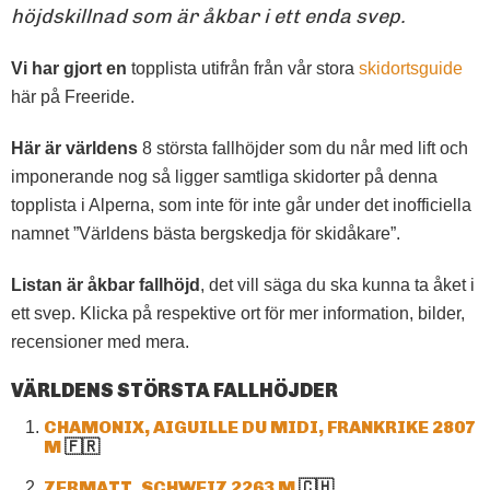
höjdskillnad som är åkbar i ett enda svep.
Vi har gjort en
topplista utifrån från vår stora
skidortsguide
här på Freeride.
Här är världens
8 största fallhöjder som du når med lift och
imponerande nog så ligger samtliga skidorter på denna
topplista i Alperna, som inte för inte går under det inofficiella
namnet ”Världens bästa bergskedja för skidåkare”.
Listan är åkbar fallhöjd
, det vill säga du ska kunna ta åket i
ett svep. Klicka på respektive ort för mer information, bilder,
recensioner med mera.
VÄRLDENS STÖRSTA FALLHÖJDER
CHAMONIX, AIGUILLE DU MIDI, FRANKRIKE 2807
M
🇫🇷
ZERMATT, SCHWEIZ 2263 M
🇨🇭