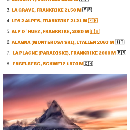
LA GRAVE, FRANKRIKE 2150 M
🇫🇷
LES 2 ALPES, FRANKRIKE 2121 M 🇫🇷
ALP D´HUEZ, FRANKRIKE, 2080 M 🇫🇷
ALAGNA (MONTEROSA SKI), ITALIEN 2063 M
🇮🇹
LA PLAGNE (PARADISKI), FRANKRIKE 2000 M
🇫🇷
ENGELBERG, SCHWEIZ 1970 M
🇨🇭