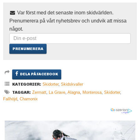
Var först med det senaste inom skidvärlden.
Prenumerera på vårt nyhetsbrev och undvik att missa
något.
DELA PÅ FACEBOOK
KATEGORIER:
Skidorter
,
Skidskvaller
TAGGAR:
Zermatt
,
La Grave
,
Alagna
,
Monterosa
,
Skidorter
,
Fallhöjd
,
Chamonix