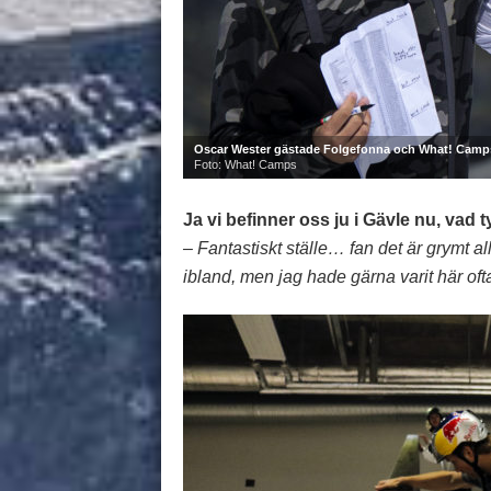
Oscar Wester gästade Folgefonna och What! Camps
Foto: What! Camps
Ja vi befinner oss ju i Gävle nu, va
– Fantastiskt ställe… fan det är grymt a
ibland, men jag hade gärna varit här ofta