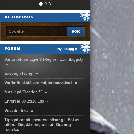
ARTIKELSÖK
FORUM
Nya inlägg »
Var är bilden tagen? (Regler i 1:a inlägget)
»
Säsong i Ischgl
»
Varför är skidåkare miljöomedvetna?
»
Musik på Freeride !?
»
Enforcer 89 25/26 185
»
Visa din fika!
»
Tips på ort att spendera säsong i. Fokus
utförs, längdåkning och att lära mig
franska.
»