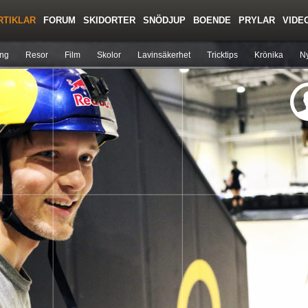
RTIKLAR
FORUM
SKIDORTER
SNÖDJUP
BOENDE
PRYLAR
VIDE
Regler/Hjälp
Toppturer
Liftkortspriser
ing
Resor
Film
Skolor
Lavinsäkerhet
Tricktips
Krönika
Ny