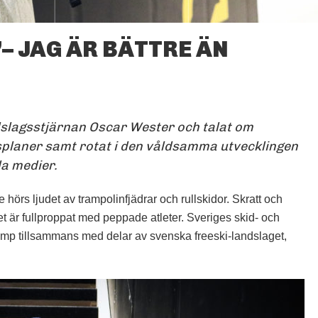
– JAG ÄR BÄTTRE ÄN
OSCAR WESTER TRIVS PÅ
THE DOME.
FOTO: PETTER ELFSBERG
ndslagsstjärnan Oscar Wester och talat om
splaner samt rotat i den våldsamma utvecklingen
la medier.
e hörs ljudet av trampolinfjädrar och rullskidor. Skratt och
et är fullproppat med peppade atleter. Sveriges skid- och
camp tillsammans med delar av svenska freeski-landslaget,