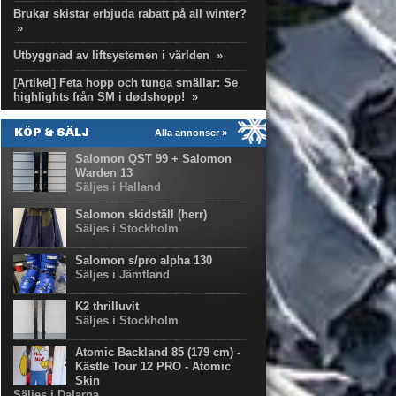
Brukar skistar erbjuda rabatt på all winter?
»
Utbyggnad av liftsystemen i världen
»
[Artikel] Feta hopp och tunga smällar: Se
highlights från SM i dødshopp!
»
KÖP & SÄLJ
Alla annonser »
Salomon QST 99 + Salomon
Warden 13
Säljes i Halland
Salomon skidställ (herr)
Säljes i Stockholm
Salomon s/pro alpha 130
Säljes i Jämtland
K2 thrilluvit
Säljes i Stockholm
Atomic Backland 85 (179 cm) -
Kästle Tour 12 PRO - Atomic
Skin
Säljes i Dalarna