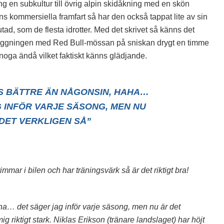
ng en subkultur till övrig alpin skidåkning med en skön
ns kommersiella framfart så har den också tappat lite av sin
rutad, som de flesta idrotter. Med det skrivet så känns det
anläggningen med Red Bull-mössan på sniskan drygt en timme
å noga ändå vilket faktiskt känns glädjande.
 BÄTTRE ÄN NÅGONSIN, HAHA…
 INFÖR VARJE SÄSONG, MEN NU
DET VERKLIGEN SÅ”
a timmar i bilen och har träningsvärk så är det riktigt bra!
a… det säger jag inför varje säsong, men nu är det
ig riktigt stark. Niklas Erikson (tränare landslaget) har höjt