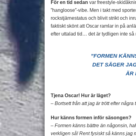
För en tid sedan
var freestyle-skidåkni
”hangloose”-vibe. Men i takt med sporte
rockstjärnestatus och blivit strikt och in
faktiskt skönt att Oscar ramlar in på 
efter uttalad tid… det är tydligen inte s
”FORMEN KÄNNS
DET SÄGER JAG
ÄR 
Tjena Oscar! Hur är läget?
– Bortsett från att jag är trött efter någr
Hur känns formen inför säsongen?
– Formen känns bättre än någonsin, hah
verkligen så! Rent fysiskt så känns jag m