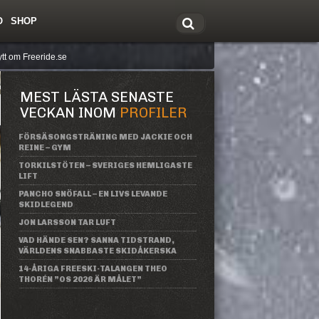
O
SHOP
tt om Freeride.se
MEST LÄSTA SENASTE
VECKAN INOM
PROFILER
FÖRSÄSONGSTRÄNING MED JACKIE OCH
REINE – GYM
TORKILSTÖTEN – SVERIGES HEMLIGASTE
LIFT
PANCHO SNÖFALL – EN LIVS LEVANDE
SKIDLEGEND
JON LARSSON TAR LUFT
VAD HÄNDE SEN? SANNA TIDSTRAND,
VÄRLDENS SNABBASTE SKIDÅKERSKA
14-ÅRIGA FREESKI-TALANGEN THEO
THORÉN ”OS 2026 ÄR MÅLET”