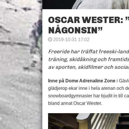
OSCAR WESTER: ”
NÅGONSIN”
2019-10-31 17:02
Freeride har träffat freeski-la
träning, skidåkning och framtid
av sporten, skidfilmer och socia
Inne på Dome Adrenaline Zone
i Gävl
glädjerop ekar inne i hela arenan och d
snowboardgymnasier har bjudit in till 
bland annat Oscar Wester.