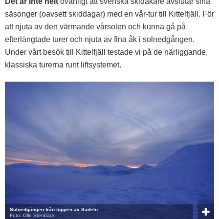
Det är inte helt
ovanligt att svenska skidåkare avslutar sina
säsonger (oavsett skiddagar) med en vår-tur till Kittelfjäll. För
att njuta av den värmande vårsolen och kunna gå på
efterlängtade turer och njuta av fina åk i solnedgången.
Under vårt besök till Kittelfjäll testade vi på de närliggande,
klassiska turerna runt liftsystemet.
Solnedgången från toppen av Sadeln
Foto: Olle Stenbäck