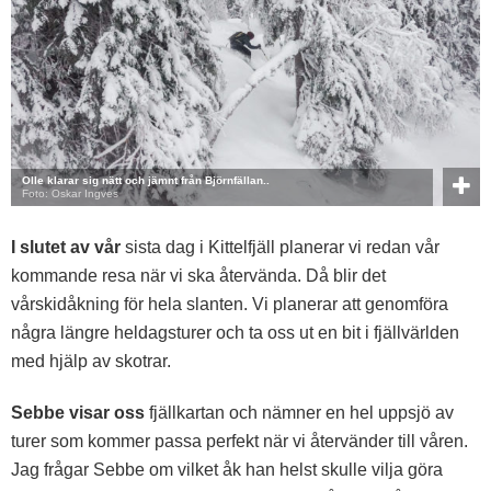
Olle klarar sig nätt och jämnt från Björnfällan..
Foto: Oskar Ingves
I slutet av vår
sista dag i Kittelfjäll planerar vi redan vår
kommande resa när vi ska återvända. Då blir det
vårskidåkning för hela slanten. Vi planerar att genomföra
några längre heldagsturer och ta oss ut en bit i fjällvärlden
med hjälp av skotrar.
Sebbe visar oss
fjällkartan och nämner en hel uppsjö av
turer som kommer passa perfekt när vi återvänder till våren.
Jag frågar Sebbe om vilket åk han helst skulle vilja göra