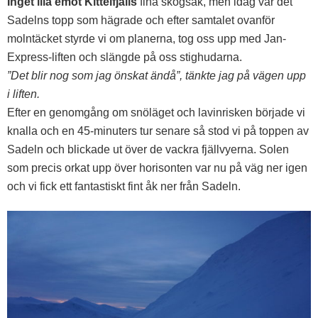
Inget illa emot Kittelfjälls
fina skogsåk, men idag var det
Sadelns topp som hägrade och efter samtalet ovanför
molntäcket styrde vi om planerna, tog oss upp med Jan-
Express-liften och slängde på oss stighudarna.
”Det blir nog som jag önskat ändå”, tänkte jag på vägen upp
i liften.
Efter en genomgång om snöläget och lavinrisken började vi
knalla och en 45-minuters tur senare så stod vi på toppen av
Sadeln och blickade ut över de vackra fjällvyerna. Solen
som precis orkat upp över horisonten var nu på väg ner igen
och vi fick ett fantastiskt fint åk ner från Sadeln.