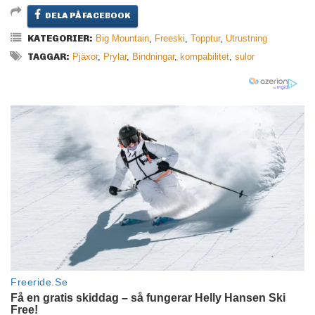
DELA PÅ FACEBOOK
KATEGORIER:
Big Mountain
,
Freeski
,
Topptur
,
Utrustning
TAGGAR:
Pjäxor
,
Prylar
,
Bindningar
,
kompabilitet
,
sulor