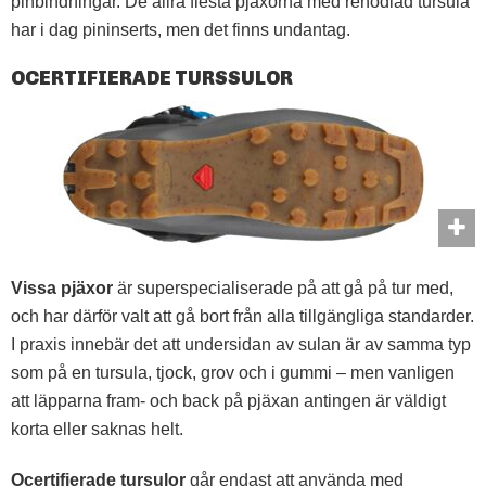
pinbindningar. De allra flesta pjäxorna med renodlad tursula
har i dag pininserts, men det finns undantag.
OCERTIFIERADE TURSSULOR
Vissa pjäxor
är superspecialiserade på att gå på tur med,
och har därför valt att gå bort från alla tillgängliga standarder.
I praxis innebär det att undersidan av sulan är av samma typ
som på en tursula, tjock, grov och i gummi – men vanligen
att läpparna fram- och back på pjäxan antingen är väldigt
korta eller saknas helt.
Ocertifierade tursulor
går endast att använda med