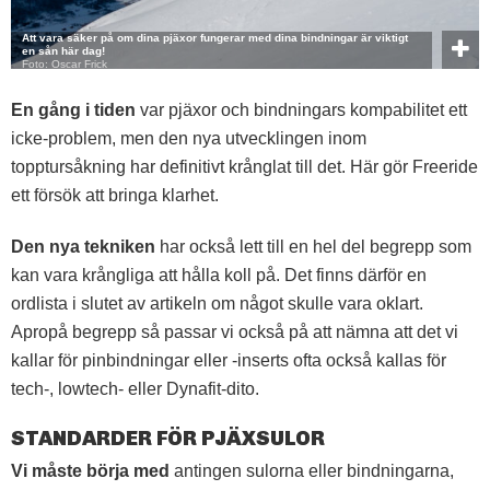
Att vara säker på om dina pjäxor fungerar med dina bindningar är viktigt
en sån här dag!
Foto: Oscar Frick
En gång i tiden
var pjäxor och bindningars kompabilitet ett
icke-problem, men den nya utvecklingen inom
topptursåkning har definitivt krånglat till det. Här gör Freeride
ett försök att bringa klarhet.
Den nya tekniken
har också lett till en hel del begrepp som
kan vara krångliga att hålla koll på. Det finns därför en
ordlista i slutet av artikeln om något skulle vara oklart.
Apropå begrepp så passar vi också på att nämna att det vi
kallar för pinbindningar eller -inserts ofta också kallas för
tech-, lowtech- eller Dynafit-dito.
STANDARDER FÖR PJÄXSULOR
Vi måste börja med
antingen sulorna eller bindningarna,