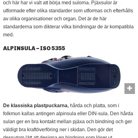
och här har vi valt att börja med sulorna. Pjäxsulor är
utformade efter olika standarder som utformas och efterhålls
av olika organisationer och organ. Det är de här
standarderna som dikterar vilka bindningar de är kompatibla
med.
ALPINSULA – ISO 5355
De klassiska plastpuckarna,
hårda och platta, som i
folkmun kallas antingen alpinsula eller DIN-sula. Den hårda
sulan ger en bra kontakt mellan pjäxa och bindning och ger
väldigt bra kraftöverföring ner i skidan. Den gör det
dessutom lätt att designa en bindning som löser ut