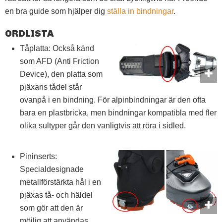
en bra guide som hjälper dig
ställa in bindningar
.
ORDLISTA
Tåplatta: Också känd
som AFD (Anti Friction
Device), den platta som
pjäxans tådel står
ovanpå i en bindning. För alpinbindningar är den ofta
bara en plastbricka, men bindningar kompatibla med fler
olika sultyper går den vanligtvis att röra i sidled.
Pininserts:
Specialdesignade
metallförstärkta hål i en
pjäxas tå- och häldel
som gör att den är
möjlig att användas