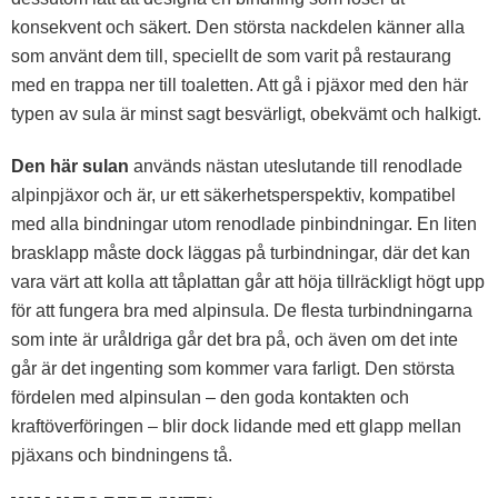
konsekvent och säkert. Den största nackdelen känner alla
som använt dem till, speciellt de som varit på restaurang
med en trappa ner till toaletten. Att gå i pjäxor med den här
typen av sula är minst sagt besvärligt, obekvämt och halkigt.
Den här sulan
används nästan uteslutande till renodlade
alpinpjäxor och är, ur ett säkerhetsperspektiv, kompatibel
med alla bindningar utom renodlade pinbindningar. En liten
brasklapp måste dock läggas på turbindningar, där det kan
vara värt att kolla att tåplattan går att höja tillräckligt högt upp
för att fungera bra med alpinsula. De flesta turbindningarna
som inte är uråldriga går det bra på, och även om det inte
går är det ingenting som kommer vara farligt. Den största
fördelen med alpinsulan – den goda kontakten och
kraftöverföringen – blir dock lidande med ett glapp mellan
pjäxans och bindningens tå.