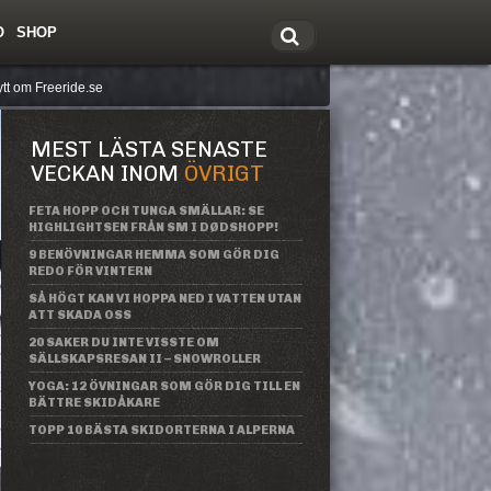
O
SHOP
tt om Freeride.se
MEST LÄSTA SENASTE
VECKAN INOM
ÖVRIGT
FETA HOPP OCH TUNGA SMÄLLAR: SE
HIGHLIGHTSEN FRÅN SM I DØDSHOPP!
9 BENÖVNINGAR HEMMA SOM GÖR DIG
REDO FÖR VINTERN
SÅ HÖGT KAN VI HOPPA NED I VATTEN UTAN
ATT SKADA OSS
20 SAKER DU INTE VISSTE OM
SÄLLSKAPSRESAN II – SNOWROLLER
YOGA: 12 ÖVNINGAR SOM GÖR DIG TILL EN
BÄTTRE SKIDÅKARE
TOPP 10 BÄSTA SKIDORTERNA I ALPERNA