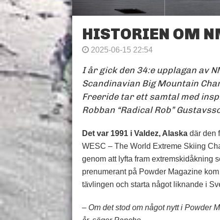
HISTORIEN OM N
2025-06-15 22:54
I år gick den 34:e upplagan av N
Scandinavian Big Mountain Champ
Freeride tar ett samtal med insp
Robban “Radical Rob” Gustavss
Det var 1991 i Valdez, Alaska
där den f
WESC – The World Extreme Skiing Champ
genom att lyfta fram extremskidåkning 
prenumerant på Powder Magazine kom att 
tävlingen och starta något liknande i Sv
– Om det stod om något nytt i Powder Ma