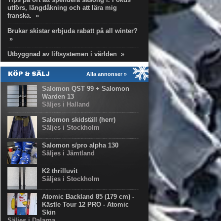
utförs, längdåkning och att lära mig
franska.
»
Brukar skistar erbjuda rabatt på all winter?
»
Utbyggnad av liftsystemen i världen
»
KÖP & SÄLJ
Alla annonser »
Salomon QST 99 + Salomon
Warden 13
Säljes i Halland
Salomon skidställ (herr)
Säljes i Stockholm
Salomon s/pro alpha 130
Säljes i Jämtland
K2 thrilluvit
Säljes i Stockholm
Atomic Backland 85 (179 cm) -
Kästle Tour 12 PRO - Atomic
Skin
Säljes i Dalarna