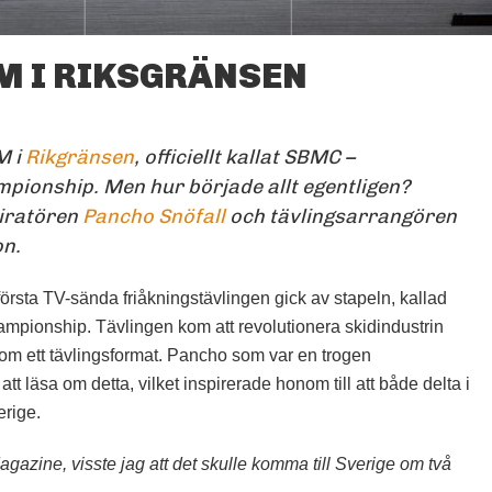
M I RIKSGRÄNSEN
RIKSGRÄNSEN.
FOTO: MARTIN OLSON
M i
Rikgränsen
, officiellt kallat SBMC –
ionship. Men hur började allt egentligen?
iratören
Pancho Snöfall
och tävlingsarrangören
on.
örsta TV-sända friåkningstävlingen gick av stapeln, kallad
ionship. Tävlingen kom att revolutionera skidindustrin
som ett tävlingsformat. Pancho som var en trogen
läsa om detta, vilket inspirerade honom till att både delta i
erige.
gazine, visste jag att det skulle komma till Sverige om två