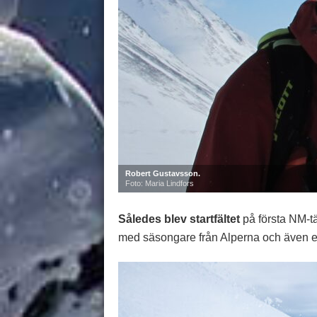
Robert Gustavsson.
Foto: Maria Lindfors
Således blev startfältet
på första NM-
med säsongare från Alperna och även e