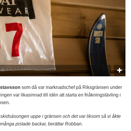
ustavsson
som då var marknadschef på Riksgränsen under
gen var likasinnad till idén att starta en friåkningstävling i
nsen.
nga skidsäsongen uppe i gränsen och det var liksom så vi åkte
å många pistade backar, berättar Robban.