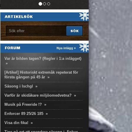
ARTIKELSÖK
FORUM
Nya inlägg »
Var är bilden tagen? (Regler i 1:a inlägget)
»
[Artikel] Historiskt extremåk repeterat för
första gången på 45 år
»
Säsong i Ischgl
»
Varför är skidåkare miljöomedvetna?
»
Musik på Freeride !?
»
Enforcer 89 25/26 185
»
Visa din fika!
»
Tips på ort att spendera säsong i. Fokus