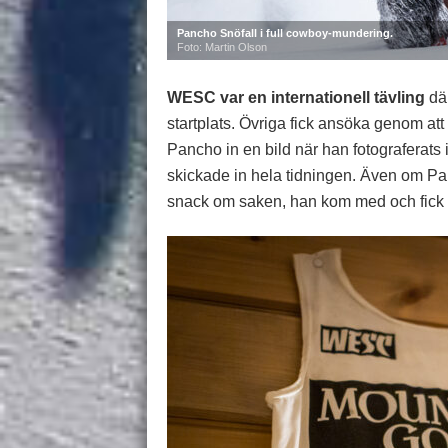
Pancho Snöfall i full cowboy-mundering.
Foto: Martin Olson
WESC var en internationell tävling
dä
startplats. Övriga fick ansöka genom att 
Pancho in en bild när han fotograferats i
skickade in hela tidningen. Även om Pan
snack om saken, han kom med och fick er