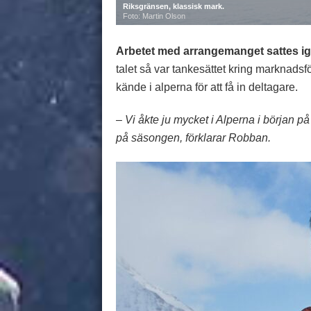
Riksgränsen, klassisk mark.
Foto: Martin Olson
Arbetet med arrangemanget sattes ig
talet så var tankesättet kring marknads
kände i alperna för att få in deltagare.
– Vi åkte ju mycket i Alperna i början p
på säsongen, förklarar Robban.