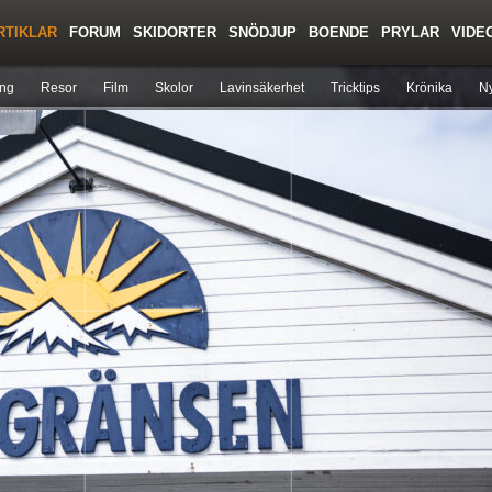
RTIKLAR
FORUM
SKIDORTER
SNÖDJUP
BOENDE
PRYLAR
VIDE
Regler/Hjälp
Toppturer
Liftkortspriser
ing
Resor
Film
Skolor
Lavinsäkerhet
Tricktips
Krönika
Ny