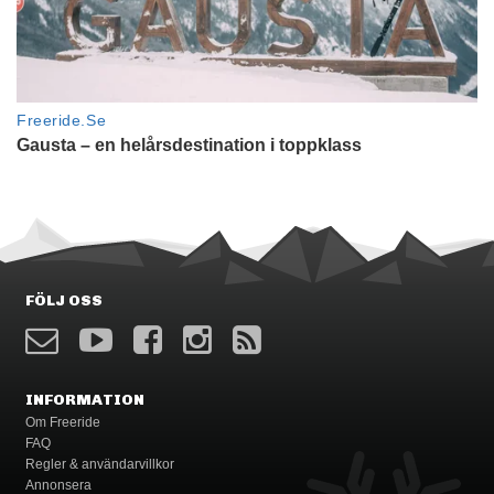
FÖLJ OSS
INFORMATION
Om Freeride
FAQ
Regler & användarvillkor
Annonsera