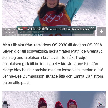
27-åringen Sarah Hoefflin vann OS Slopestyl, år 2030 är Jennie-Lee lika
gammal.
Foto: Eurosport player/Skärmdump
Men tillbaka från
framtidens OS 2030 till dagens OS 2018.
Silvret gick till schweiziska lagkamraten Mathilde Gremaud
som tog andra platsen i kraft av sitt förståk. Tredje
pallplatsen gick till britten Isabel Atkin. Johanne Killi från
Norge blev bästa nordiska med en femteplats, medan alltså
Jennie-Lee Burmansson slutade åtta och Emma Dahlström
på en elfte plats.