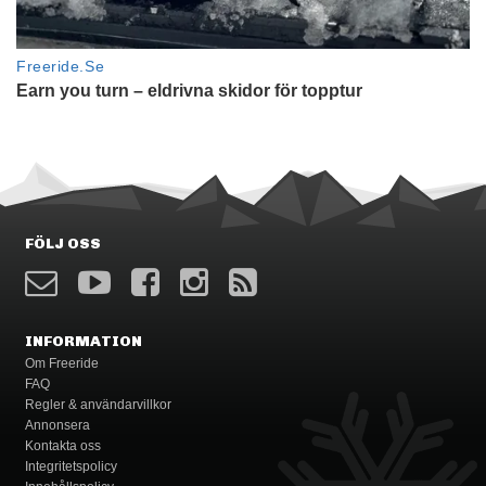
FÖLJ OSS
INFORMATION
Om Freeride
FAQ
Regler & användarvillkor
Annonsera
Kontakta oss
Integritetspolicy