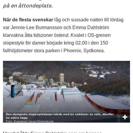
på en åttondeplats.
När de flesta svenskar
låg och sussade natten till lördag
var Jennie-Lee Burmansson och Emma Dahlström
klarvakna åtta tidszoner österut. Kvalet i OS-grenen
slopestyle för damer började kring 02.00 i den 150
fallhöjdsmeter stora parken i Phoenix, Sydkorea.
Den olympiska slopestylebanan inleds med tre sektioner av rails, därefter
tre större hopp.
Foto: Eurosport player/Skärmdump