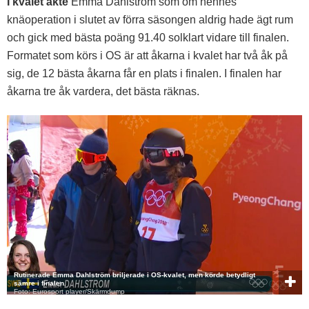
I kvalet åkte
Emma Dahlström som om hennes
knäoperation i slutet av förra säsongen aldrig hade ägt rum
och gick med bästa poäng 91.40 solklart vidare till finalen.
Formatet som körs i OS är att åkarna i kvalet har två åk på
sig, de 12 bästa åkarna får en plats i finalen. I finalen har
åkarna tre åk vardera, det bästa räknas.
Rutinerade Emma Dahlström briljerade i OS-kvalet, men körde betydligt
sämre i finalen.
Foto: Eurosport player/Skärmdump