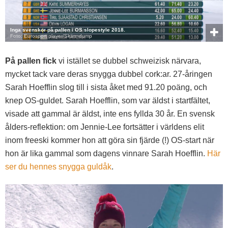
Inga svenskor på pallen i OS slopestyle 2018.
Foto: Eurosport player/Skärmdump
På pallen fick
vi istället se dubbel schweizisk närvara,
mycket tack vare deras snygga dubbel cork:ar. 27-åringen
Sarah Hoefflin slog till i sista åket med 91.20 poäng, och
knep OS-guldet. Sarah Hoefflin, som var äldst i startfältet,
visade att gammal är äldst, inte ens fyllda 30 år. En svensk
ålders-reflektion: om Jennie-Lee fortsätter i världens elit
inom freeski kommer hon att göra sin fjärde (!) OS-start när
hon är lika gammal som dagens vinnare Sarah Hoefflin.
Här
ser du hennes snygga guldåk
.