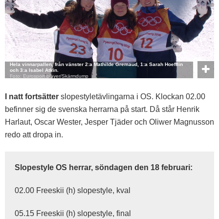
Hela vinnarpallen, från vänster 2:a Mathilde Gremaud, 1:a Sarah Hoefflin
och 3:a Isabel Atkin.
Foto: Eurosport player/Skärmdump
I natt fortsätter
slopestyletävlingarna i OS. Klockan 02.00
befinner sig de svenska herrarna på start. Då står Henrik
Harlaut, Oscar Wester, Jesper Tjäder och Oliwer Magnusson
redo att dropa in.
Slopestyle OS herrar, söndagen den 18 februari:
02.00 Freeskii (h) slopestyle, kval
05.15 Freeskii (h) slopestyle, final