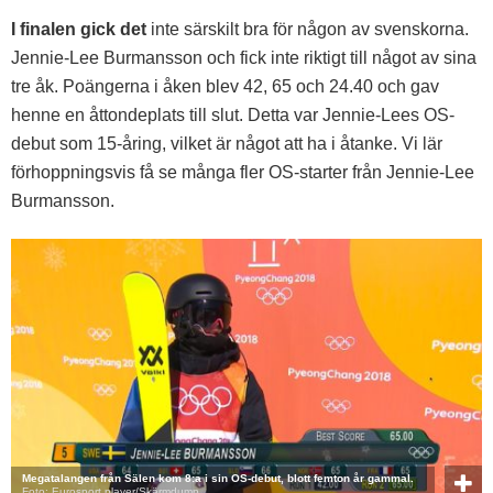
I finalen gick det
inte särskilt bra för någon av svenskorna.
Jennie-Lee Burmansson och fick inte riktigt till något av sina
tre åk. Poängerna i åken blev 42, 65 och 24.40 och gav
henne en åttondeplats till slut. Detta var Jennie-Lees OS-
debut som 15-åring, vilket är något att ha i åtanke. Vi lär
förhoppningsvis få se många fler OS-starter från Jennie-Lee
Burmansson.
Megatalangen från Sälen kom 8:a i sin OS-debut, blott femton år gammal.
Foto: Eurosport player/Skärmdump