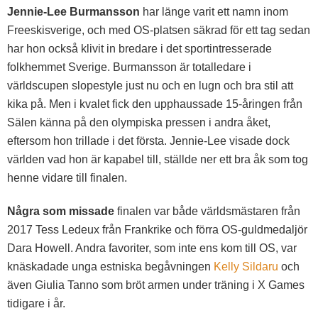
Jennie-Lee Burmansson
har länge varit ett namn inom
Freeskisverige, och med OS-platsen säkrad för ett tag sedan
har hon också klivit in bredare i det sportintresserade
folkhemmet Sverige. Burmansson är totalledare i
världscupen slopestyle just nu och en lugn och bra stil att
kika på. Men i kvalet fick den upphaussade 15-åringen från
Sälen känna på den olympiska pressen i andra åket,
eftersom hon trillade i det första. Jennie-Lee visade dock
världen vad hon är kapabel till, ställde ner ett bra åk som tog
henne vidare till finalen.
Några som missade
finalen var både världsmästaren från
2017 Tess Ledeux från Frankrike och förra OS-guldmedaljör
Dara Howell. Andra favoriter, som inte ens kom till OS, var
knäskadade unga estniska begåvningen
Kelly Sildaru
och
även Giulia Tanno som bröt armen under träning i X Games
tidigare i år.