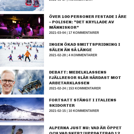
ÖVER 100 PERSONER FESTADE I ÅRE
– POLISEN: ”DET KRYLLADE AV
MÄNNISKOR”
2021-03-04
|
17 KOMMENTARER
INGEN ÖKAD SMITTSPRIDNING I
SÄLEN ÄN SÅ LÄNGE
2021-02-28
|
4 KOMMENTARER
DEBATT: MEDELKLASSENS
FJÄLLRESOR SLÅR HÅRDAST MOT
ARBETARKLASSEN
2021-02-24
|
153 KOMMENTARER
FORTSATT STÄNGT I ITALIENS
SKIDORTER
2021-02-15
|
10 KOMMENTARER
ALPERNA JUST NU: VAD ÄR ÖPPET
OCH VAD SKER? [UPPDATERAD 12