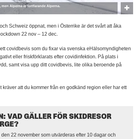
1, men Alperna är fortfarande Alperna.
e och Schweiz öppnat, men i Österrike är det svårt att åka
 lockdown 22 nov – 12 dec.
 ett covidbevis som du fixar via svenska eHälsomyndigheten
ativt eller friskförklarats efter covidinfektion. På plats i
, samt visa upp ditt covidbevis, lite olika beroende på
det kräver att du kommer från en godkänd region eller har ett
N: VAD GÄLLER FÖR SKIDRESOR
ORGE?
en 22 november som utvärderas efter 10 dagar och