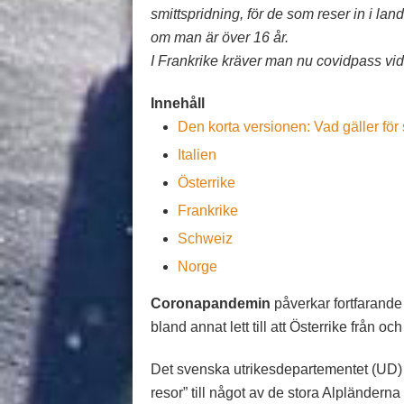
smittspridning, för de som reser in i lan
om man är över 16 år.
I Frankrike kräver man nu covidpass vid 
Innehåll
Den korta versionen: Vad gäller för
Italien
Österrike
Frankrike
Schweiz
Norge
Coronapandemin
påverkar fortfarande
bland annat lett till att Österrike från
Det svenska utrikesdepartementet (UD) 
resor” till något av de stora Alpländerna 