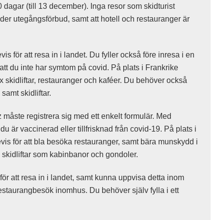
dagar (till 13 december). Inga resor som skidturist
der utegångsförbud, samt att hotell och restauranger är
s för att resa in i landet. Du fyller också före inresa i en
att du inte har symtom på covid. På plats i Frankrike
ex skidliftar, restauranger och kaféer. Du behöver också
samt skidliftar.
 måste registrera sig med ett enkelt formulär. Med
 är vaccinerad eller tillfrisknad från covid-19. På plats i
vis för att bla besöka restauranger, samt bära munskydd i
ga skidliftar som kabinbanor och gondoler.
ör att resa in i landet, samt kunna uppvisa detta inom
restaurangbesök inomhus. Du behöver själv fylla i ett