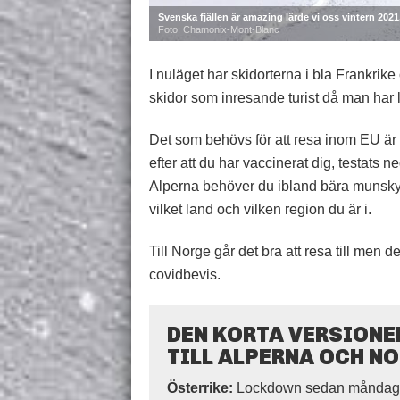
Svenska fjällen är amazing lärde vi oss vintern 202
Foto: Chamonix-Mont-Blanc
I nuläget har skidorterna i bla Frankrik
skidor som inresande turist då man har
Det som behövs för att resa inom EU är
efter att du har vaccinerat dig, testats neg
Alperna behöver du ibland bära munskydd
vilket land och vilken region du är i.
Till Norge går det bra att resa till men 
covidbevis.
DEN KORTA VERSIONE
TILL ALPERNA OCH N
Österrike:
Lockdown sedan måndag d