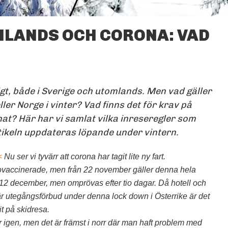
LANDS OCH CORONA: VAD
SKIDRESOR TILL ALPERNA
OCH NORGE VINTERN
2022 SER I NULÄGET UT
ATT BLI BRA MYCKET
MER GÖRBARA ÄN FÖRRA
VINTERN.
igt, både i Sverige och utomlands. Men vad gäller
FOTO: PIXABAY/OLAMELIN
eller Norge i vinter? Vad finns det för krav på
at? Här har vi samlat vilka inreseregler som
tikeln uppdateras löpande under vintern.
<
Nu ser vi tyvärr att corona har tagit lite ny fart.
r ovaccinerade, men från 22 november gäller denna hela
 12 december, men omprövas efter tio dagar. Då hotell och
 är utegångsförbud under denna lock down i Österrike är det
it på skidresa.
er igen, men det är främst i norr där man haft problem med