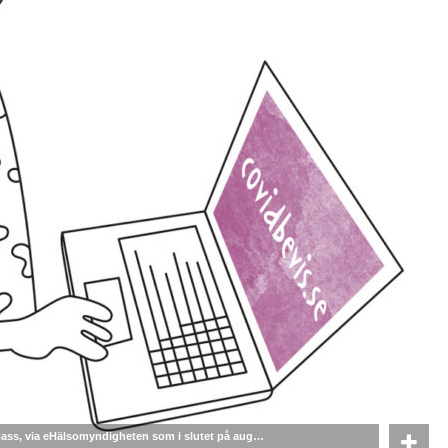
inpass, via eHälsomyndigheten som i slutet på aug…