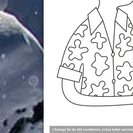
I Sverige får du ditt covidbevis, också kallat vacc