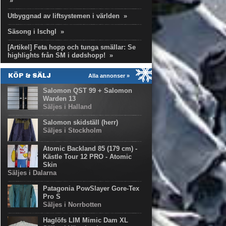
»
Utbyggnad av liftsystemen i världen
»
Säsong i Ischgl
»
[Artikel] Feta hopp och tunga smällar: Se
highlights från SM i dødshopp!
»
KÖP & SÄLJ
Alla annonser »
Salomon QST 99 + Salomon
Warden 13
Säljes i Halland
Salomon skidställ (herr)
Säljes i Stockholm
Atomic Backland 85 (179 cm) -
Kästle Tour 12 PRO - Atomic
Skin
Säljes i Dalarna
Patagonia PowSlayer Gore-Tex
Pro S
Säljes i Norrbotten
Haglöfs LIM Mimic Dam XL