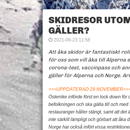
SKIDRESOR UTOM
GÄLLER?
2021-09-23 11:58
Att åka skidor är fantastiskt rol
för oss som vill åka till Alperna 
corona-test, vaccinpass och ann
gäller för Alperna och Norge. Ar
>>>UPPDATERAD 29 NOVEMBER<<
Österrike införde först en lock down fö
befolkningen och ska gälla till och med
restauranger håller stängt, samt att det
inte särkilt lämpligt och görbart att åka d
Norge har också infört vissa restriktion