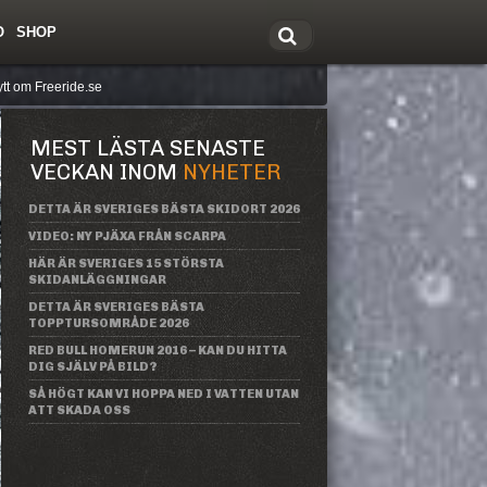
O
SHOP
tt om Freeride.se
MEST LÄSTA SENASTE
VECKAN INOM
NYHETER
DETTA ÄR SVERIGES BÄSTA SKIDORT 2026
VIDEO: NY PJÄXA FRÅN SCARPA
HÄR ÄR SVERIGES 15 STÖRSTA
SKIDANLÄGGNINGAR
DETTA ÄR SVERIGES BÄSTA
TOPPTURSOMRÅDE 2026
RED BULL HOMERUN 2016 – KAN DU HITTA
DIG SJÄLV PÅ BILD?
SÅ HÖGT KAN VI HOPPA NED I VATTEN UTAN
ATT SKADA OSS