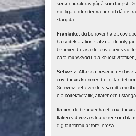
sedan beräknas pågå som längst i 20 
möjliga under denna period då det rå
stängda.
Frankrike:
du behöver ha ett covidbevi
hälsodeklaration själv där du intygar 
behöver du visa ditt covidbevis vid t
bära munskydd i bla kollektivtrafiken, 
Schweiz:
Alla som reser in i Schweiz
covidbevis kommer du in i landet om du
Schweiz behöver du visa ditt covidbe
bla kollektivtrafik, affärer och i stän
Italien:
du behöver ha ett covidbevis f
Italien vid vissa situationer som bla 
digitalt formulär före inresa.