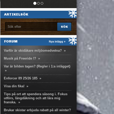
ARTIKELSÖK
FORUM
Nya inlägg »
Varför är skidåkare miljöomedvetna?
»
Musik på Freeride !?
»
Var är bilden tagen? (Regler i 1:a inlägget)
»
Enforcer 89 25/26 185
»
Visa din fika!
»
Tips på ort att spendera säsong i. Fokus
utförs, längdåkning och att lära mig
franska.
»
Brukar skistar erbjuda rabatt på all winter?