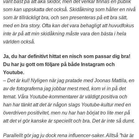
varit bäst på att åka skidor, men det verkar finnas en publik
som kan uppskatta det också. Skidåkning som håller en nivå
som är tillräckligt bra, och sen presenteras på ett bra sätt,
med en bra story. Ofta kan det vara behagligt att huvudfokus
inte är på att min skidåkning måste vara den bästa i hela
världen också.
Ja, du har definitivt hittat en nisch som passar dig bra!
Du har ju gott om följare på både Instagram och
Youtube.
– Det är kul! Nyligen när jag pratade med Joonas Mattila, en
av de fotograferna jag jobbar mest med, kom vi in på det
temat. Våra Youtube-kommentarer är väldigt positiva och
han har tänkt att det är någon slags Youtube-kultur med en
överdriven positivitet, men nu har han börjat tro lite mer på
att det vi gör kanske är speciellt och bra. Det är inte så dumt.
Parallellt gör jag ju dock rena influencer-saker. Alltså ”
här är