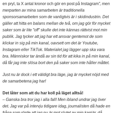
en pryl, ta X antal kronor och gör en post på Instagram
”, men
merparten av mina samarbeten är traditionella
sponsorsamarbeten som de vanligtvis är i skidindustrin. Det
gäller att hitta en balans mellan de två, om jag gör för mycket
saker som är lite ”off” skulle det inte kännas rättvist mot min
publik. Jag tycker att jag har ett ansvar gentemot de som
klickar in sig på min kanal, oavsett om det är Youtube,
Instagram eller TikTok. Materialet jag lägger upp ska vara
bra. Människor tar ändå av sin tid för att kika in på min kanal,
då får jag inte slösa bort den på saker som inte håller måttet.
Just nu är dock i ett väldigt bra läge, jag är mycket nöjd med
de samarbetena jag har!
Det låter som att du har koll på läget alltså!
– Ganska bra tror jag i alla fall! Men ibland undrar jag över
det. Jag var på intervju tidigare idag, journalisten då hade en
fråga som rörde att jag nu är mot slutet av min karriär, då