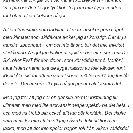
att mina handlingar och val har en konsekvens i världen.
Vad jag gör är inte godtyckligt. Jag kan inte flyga världen
runt utan att det betyder något.
Att det framställs som radikalt att man försöker göra något
med klimatet som skidåkare tycker jag är konstigt. Det är ju
ganska uppenbart – om det inte är snö blir det inte mycket
skidåkning. Något jag tycker är sjukt är när man ser Tour De
Ski, eller FWT för den delen, som kör världsturné. Varför i
hela fridens namn ska de flyga massor av folk världen runt
för att åka skidor när de vet att snön smälter bort? Jag förstår
det inte. Det är som att hylla något genom att förstöra det.
Men jag tror att jag har en ganska normal inställning till
klimatet, men med lite storvansinnesperspektiv på det hela. I
och med mitt jobb blir också allt jag gör förstärkt. Det skulle
vara naivt för mig att tro att jag påverka folk att köpa en
jacka, men att det inte spelar någon roll från vilken världsdel