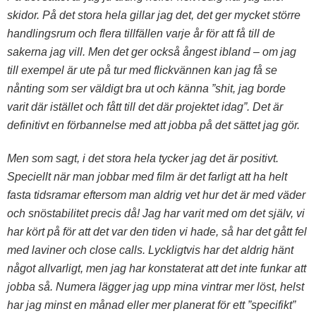
skidor. På det stora hela gillar jag det, det ger mycket större
handlingsrum och flera tillfällen varje år för att få till de
sakerna jag vill. Men det ger också ångest ibland – om jag
till exempel är ute på tur med flickvännen kan jag få se
nånting som ser väldigt bra ut och känna ”shit, jag borde
varit där istället och fått till de
t där projektet idag”. Det är
definitivt en förbannelse med att jobba på det sättet jag gör.
Men som sagt, i det stora hela tycker jag det är positivt.
Speciellt när man jobbar med film är det farligt att ha helt
fasta tidsramar eftersom man aldrig vet hur det är med väder
och snöstabilitet precis då! Jag har varit med om det själv, vi
har kört på för att det var den tiden vi hade, så har det gått fel
med laviner och close calls. Lyckligtvis har det aldrig hänt
något allvarligt, men jag har konstaterat att det inte funkar att
jobba så. Numera lägger jag upp mina vintrar mer löst, helst
har jag minst en månad eller mer planerat för ett ”specifikt”