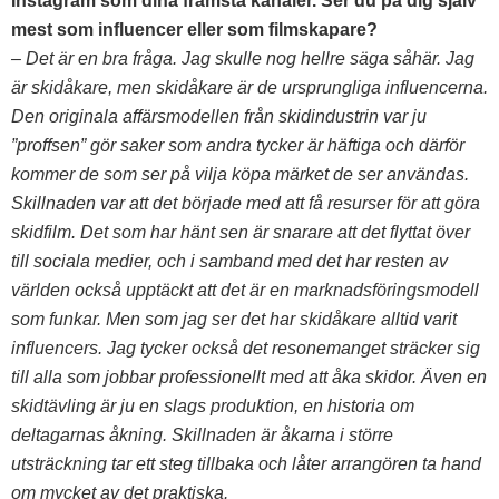
Instagram som dina främsta kanaler. Ser du på dig själv
mest som influencer eller som filmskapare?
– Det är en bra fråga. Jag skulle nog hellre säga såhär. Jag
är skidåkare, men skidåkare är de ursprungliga influencerna.
Den originala affärsmodellen från skidindustrin var ju
”proffsen” gör saker som andra tycker är häftiga och därför
kommer de som ser på vilja köpa märket de ser användas.
Skillnaden var att det började med att få resurser för att göra
skidfilm. Det som har hänt sen är snarare att det flyttat över
till sociala medier, och i samband med det har resten av
världen också upptäckt att det är en marknadsföringsmodell
som funkar. Men som jag ser det har skidåkare alltid varit
influencers.
Jag tycker också det resonemanget sträcker sig
till alla som jobbar professionellt med att åka skidor. Även en
skidtävling är ju en slags produktion, en historia om
deltagarnas åkning. Skillnaden är åkarna i större
utsträckning tar ett steg tillbaka och låter arrangören ta hand
om mycket av det praktiska.