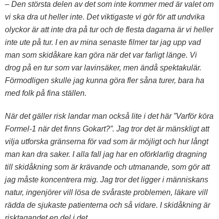
– Den största delen av det som inte kommer med är valet om
vi ska dra ut heller inte. Det viktigaste vi gör för att undvika
olyckor är att inte dra på tur och de flesta dagarna är vi heller
inte ute på tur. I en av mina senaste filmer tar jag upp vad
man som skidåkare kan göra när det var farligt länge. Vi
drog på en tur som var lavinsäker, men ändå spektakulär.
Förmodligen skulle jag kunna göra fler såna turer, bara ha
med folk på fina ställen.
När det gäller risk landar man också lite i det här ”Varför köra
Formel-1 när det finns Gokart?”. Jag tror det är mänskligt att
vilja utforska gränserna för vad som är möjligt och hur långt
man kan dra saker. I alla fall jag har en oförklarlig dragning
till skidåkning som är krävande och utmanande, som gör att
jag måste koncentrera mig. Jag tror det ligger i människans
natur, ingenjörer vill lösa de svåraste problemen, läkare vill
rädda de sjukaste patienterna och så vidare. I skidåkning är
risktagandet en del i det.