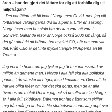
åren – har det gjort det lättare för dig att förhålla dig till
miljöfrågan?
– Det var lättare att bli kvar i Norge med Covid, men jag vill
fortfarande väldigt gärna dra till alperna. Efter en säsong i
Norge inser man hur sjukt bra det kan vara att vara i
Schweiz. Gällande resor är Norge också 2000 km långt, så
det går utmärkt att bränna bra mycket CO₂ här om man vill
det. Från Oslo är det inte mycket längre till Alperna än till
Tromsø.
Jag vet inte heller om jag tycker jag
är
mer intresserad av
miljön än gemene man. I Norge i alla fall ska alla politiska
partier, från vänster till höger, lösa klimatkrisen. Givet att de
har lite olika idéer om hur det ska göras, men de är alla
överens om målet! Det tror jag också de allra flesta i Norge
är, i alla fall skidåkare. Däremot tror jag något som skiljer
mig från många andra är lite storhetsvansinne. Jag upplever