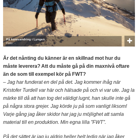
På kamvandring i Lyngen.
Foto: -
Är det nånting du känner är en skillnad mot hur du
måste leverera? Att du måste gå på din maxnivå oftare
än de som till exempel kör på FWT?
– Jag har funderat en del på det. Jag kommer ihåg när
Kristofer Turdell var här och hälsade på och vi var ute. Jag la
märke till då att han tog det väldigt lugnt, han skulle inte gå
på några stora grejer. Jag körde ju på som vanligt liksom!
Varje gång jag åker skidor har jag ju möjlighet att samla
material till en produktion. Min egna lilla ”FWT”.
På det sättet är jag ju aldrig heller helt ledig när jag åker