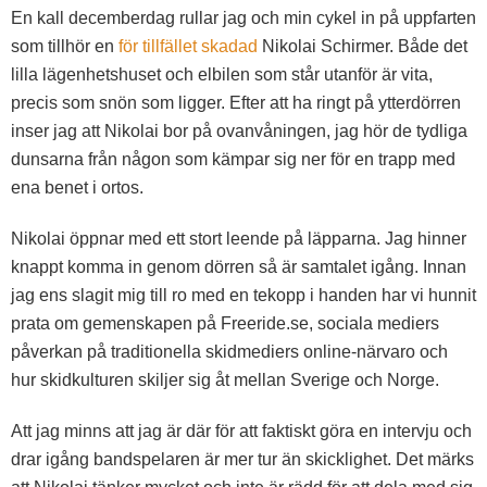
En kall decemberdag rullar jag och min cykel in på uppfarten
som tillhör en
för tillfället skadad
Nikolai Schirmer. Både det
lilla lägenhetshuset och elbilen som står utanför är vita,
precis som snön som ligger. Efter att ha ringt på ytterdörren
inser jag att Nikolai bor på ovanvåningen, jag hör de tydliga
dunsarna från någon som kämpar sig ner för en trapp med
ena benet i ortos.
Nikolai öppnar med ett stort leende på läpparna. Jag hinner
knappt komma in genom dörren så är samtalet igång. Innan
jag ens slagit mig till ro med en tekopp i handen har vi hunnit
prata om gemenskapen på Freeride.se, sociala mediers
påverkan på traditionella skidmediers online-närvaro och
hur skidkulturen skiljer sig åt mellan Sverige och Norge.
Att jag minns att jag är där för att faktiskt göra en intervju och
drar igång bandspelaren är mer tur än skicklighet. Det märks