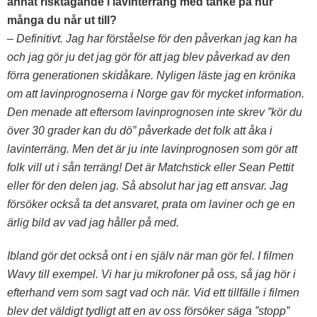
annat risktagande i lavinterräng med tanke på hur
många du når ut till?
– Definitivt. Jag har förståelse för den påverkan jag kan ha
och jag gör ju det jag gör för att jag blev påverkad av den
förra generationen skidåkare. Nyligen läste jag en krönika
om att lavinprognoserna i Norge gav för mycket information.
Den menade att eftersom lavinprognosen inte skrev ”kör du
över 30 grader kan du dö” påverkade det folk att åka i
lavinterräng. Men det är ju inte lavinprognosen som gör att
folk vill ut i sån terräng! Det är Matchstick eller Sean Pettit
eller för den delen jag. Så absolut har jag ett ansvar. Jag
försöker också ta det ansvaret, prata om laviner och ge en
ärlig bild av vad jag håller på med.
Ibland gör det också ont i en själv när man gör fel. I filmen
Wavy till exempel. Vi har ju mikrofoner på oss, så jag hör i
efterhand vem som sagt vad och när. Vid ett tillfälle i filmen
blev det väldigt tydligt att en av oss försöker säga ”stopp”