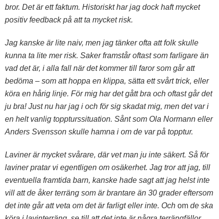
bror. Det är ett faktum. Historiskt har jag dock haft mycket
positiv feedback på att ta mycket risk.
Jag kanske är lite naiv, men jag tänker ofta att folk skulle
kunna ta lite mer risk. Saker framstår oftast som farligare än
vad det är, i alla fall när det kommer till faror som går att
bedöma – som att hoppa en klippa, sätta ett svårt trick, eller
köra en hårig linje. För mig har det gått bra och oftast går det
ju bra! Just nu har jag i och för sig skadat mig, men det var i
en helt vanlig toppturssituation. Sånt som Ola Normann eller
Anders Svensson skulle hamna i om de var på topptur.
Laviner är mycket svårare, där vet man ju inte säkert. Så för
laviner pratar vi egentligen om osäkerhet. Jag tror att jag, till
eventuella framtida barn, kanske hade sagt att jag helst inte
vill att de åker terräng som är brantare än 30 grader eftersom
det inte går att veta om det är farligt eller inte. Och
om
de ska
köra i lavinterräng, se till att det inte är några terrängfällor