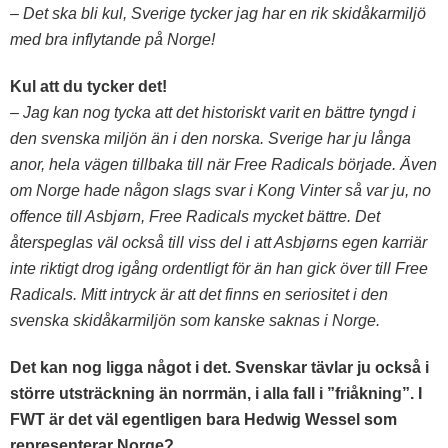
– Det ska bli kul, Sverige tycker jag har en rik skidåkarmiljö
med bra inflytande på Norge!
Kul att du tycker det!
– Jag kan nog tycka att det historiskt varit en bättre tyngd i
den svenska miljön än i den norska. Sverige har ju långa
anor, hela vägen tillbaka till när Free Radicals började. Även
om Norge hade någon slags svar i Kong Vinter så var ju, no
offence till Asbjørn, Free Radicals mycket bättre. Det
återspeglas väl också till viss del i att Asbjørns egen karriär
inte riktigt drog igång ordentligt för än han gick över till Free
Radicals. Mitt intryck är att det finns en seriositet i den
svenska skidåkarmiljön som kanske saknas i Norge.
Det kan nog ligga något i det. Svenskar tävlar ju också i
större utsträckning än norrmän, i alla fall i ”friåkning”. I
FWT är det väl egentligen bara Hedwig Wessel som
representerar Norge?