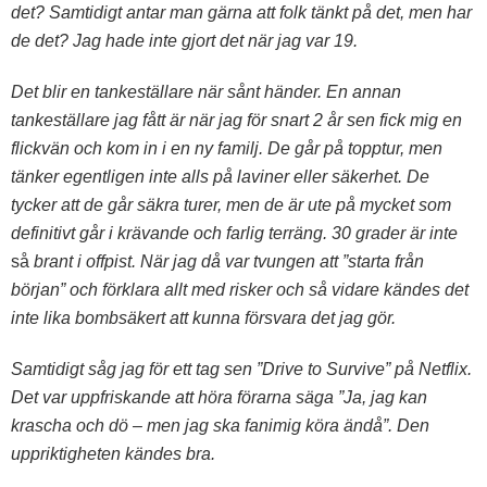
det? Samtidigt antar man gärna att folk tänkt på det, men har
de det? Jag hade inte gjort det när jag var 19.
Det blir en tankeställare när sånt händer. En annan
tankeställare jag fått är när jag för snart 2 år sen fick mig en
flickvän och kom in i en ny familj. De går på topptur, men
tänker egentligen inte alls på laviner eller säkerhet. De
tycker att de går säkra turer, men de är ute på mycket som
definitivt går i krävande och farlig terräng. 30 grader är inte
så
brant i offpist. När jag då var tvungen att ”starta från
början” och förklara allt med risker och så vidare kändes det
inte lika bombsäkert att kunna försvara det jag gör.
Samtidigt såg jag för ett tag sen ”Drive to Survive” på Netflix.
Det var uppfriskande att höra förarna säga ”Ja, jag kan
krascha och dö – men jag ska fanimig köra ändå”. Den
uppriktigheten kändes bra.