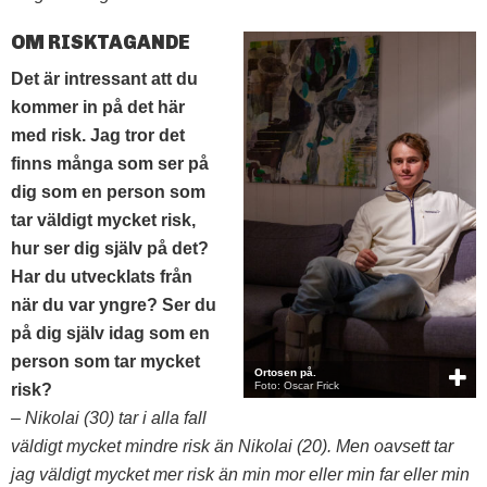
OM RISKTAGANDE
Det är intressant att du
kommer in på det här
med risk. Jag tror det
finns många som ser på
dig som en person som
tar väldigt mycket risk,
hur ser dig själv på det?
Har du utvecklats från
när du var yngre? Ser du
på dig själv idag som en
person som tar mycket
Ortosen på.
Foto: Oscar Frick
risk?
– Nikolai (30) tar i alla fall
väldigt mycket mindre risk än Nikolai (20). Men oavsett tar
jag väldigt mycket mer risk än min mor eller min far eller min