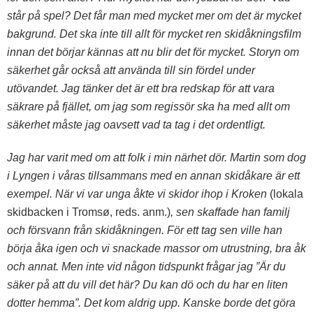
står på spel? Det får man med mycket mer om det är mycket
bakgrund. Det ska inte till allt för mycket ren skidåkningsfilm
innan det börjar kännas att nu blir det för mycket.
Storyn om
säkerhet går också att använda till sin fördel under
utövandet. Jag tänker det är ett bra redskap för att vara
säkrare på fjället, om jag som regissör ska ha med allt om
säkerhet måste jag oavsett vad ta tag i det ordentligt.
Jag har varit med om att folk i min närhet dör. Martin som dog
i Lyngen i våras tillsammans med en annan skidåkare är ett
exempel. När vi var unga åkte vi skidor ihop i Kroken
(lokala
skidbacken i Tromsø, reds. anm.)
, sen skaffade han familj
och försvann från skidåkningen. För ett tag sen ville han
börja åka igen och vi snackade massor om utrustning, bra åk
och annat. Men inte vid någon tidspunkt frågar jag ”Är du
säker på att du vill det här? Du kan dö och du har en liten
dotter hemma”. Det kom aldrig upp. Kanske borde det göra