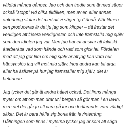
väldigt många gånger. Jag och den tredje som är med säger
också ”stopp” vid olika tillfällen, men av en eller annan
anledning slutar det med att vi säger ”go” ändå. När filmen
sen produceras är det ju jag som klipper – då frestar det
verkligen att frisera verkligheten och inte framställa mig själv
som den idioten jag var. Men jag har ett ansvar att faktiskt
återberätta vad som hände och vad som gick fel. Fördelen
med att jag gör film om mig själv är att jag kan vara hur
hänsynslös jag vill mot mig själv. Inga andra kan bli arga
eller ha åsikter på hur jag framställer mig själv, det är
befriande.
Jag tycker det går åt andra hållet också. Det finns många
myter om att om man drar ut i bergen så gör man i en lavin,
men det det går ju att vara på tur och fortfarande vara väldigt
säker. Det är bara hålla sig borta från lavinterräng.
Hållningen som finns i myterna tycker jag är som att säga