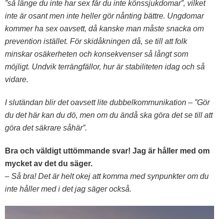
”så länge du inte har sex får du inte könssjukdomar”, vilket
inte är osant men inte heller gör nånting b
ättre. Ungdomar
kommer ha sex oavsett, då kanske man måste snacka om
prevention istället. För skidåkningen då, se till att folk
minskar osäkerheten och konsekvenser så långt som
möjligt. Undvik terrängfällor, hur är stabiliteten idag och så
vidare.
I slutändan blir det oavsett lite dubbelkommunikation – ”Gör
du det här kan du dö, men om du ändå ska göra det se till att
göra det säkrare såhär”.
Bra och väldigt uttömmande svar! Jag är håller med om
mycket av det du säger.
– Så bra! Det är helt okej att komma med synpunkter om du
inte håller med i det jag säger också.