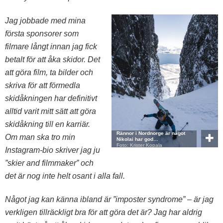
Jag jobbade med mina
första sponsorer som
filmare långt innan jag fick
betalt för att åka skidor. Det
att göra film, ta bilder och
skriva för att förmedla
skidåkningen har definitivt
alltid varit mitt sätt att göra
skidåkning till en karriär.
Rännor i Nordnorge är något
Om man ska tro min
Nikolai har god…
Foto: Krister Kopala
Instagram-bio skriver jag ju
”skier and filmmaker” och
det är nog inte helt osant i alla fall.
Något jag kan känna ibland är ”imposter syndrome” – är jag
verkligen tillräckligt bra för att göra det är? Jag har aldrig