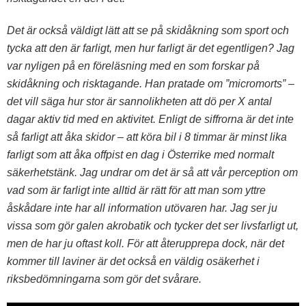
Det är också väldigt lätt att se på skidåkning som sport och
tycka att den är farligt, men hur farligt är det egentligen? Jag
var nyligen på en föreläsning med en som forskar på
skidåkning och risktagande. Han pratade om ”micromorts” –
det vill säga hur stor är sannolikheten att dö per X antal
dagar aktiv tid med en aktivitet. Enligt de siffrorna är det inte
så farligt att åka skidor – att köra
bil i 8 timmar är minst lika
farligt som att åka offpist en dag i Österrike med normalt
säkerhetstänk. Jag undrar om det är så att vår perception om
vad som är farligt inte alltid är rätt för att man som yttre
åskådare inte har all information utövaren har. Jag ser ju
vissa som gör galen akrobatik och tycker det ser livsfarligt ut,
men de har ju oftast koll. För att återupprepa dock, när det
kommer till laviner är det också en väldig osäkerhet i
riksbedömningarna som gör det svårare.