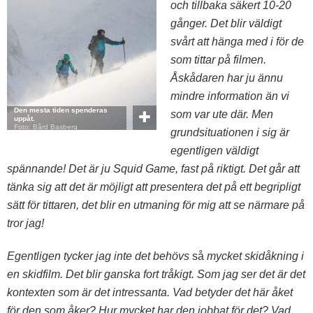
och tillbaka säkert 10-20
gånger. Det blir väldigt
svårt att hänga med i för de
som tittar på filmen.
Åskådaren har ju ännu
mindre information än vi
Den mesta tiden spenderas
som var ute där. Men
uppåt.
Foto: Bård Basberg
grundsituationen i sig är
egentligen väldigt
spännande! Det är ju Squid Game, fast på riktigt. Det går att
tänka sig att det är möjligt att presentera det på ett begripligt
sätt för tittaren, det blir en utmaning för mig att se närmare på
tror jag!
Egentligen tycker jag inte det behövs
så
mycket skidåkning i
en skidfilm. Det blir ganska fort tråkigt. Som jag ser det är det
kontexten som är det intressanta. Vad betyder det här åket
för den som åker? Hur mycket har den jobbat för det? Vad