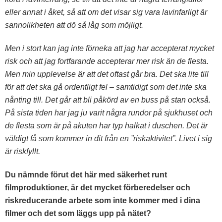
eller annat i åket, så att om det visar sig vara lavinfarligt är
sannolikheten att dö så låg som möjligt.
Men i stort kan jag inte förneka att jag har accepterat mycket
risk och att jag fortfarande accepterar mer risk än de flesta.
Men min upplevelse är att det oftast går bra. Det ska lite till
för att det ska gå ordentligt fel – samtidigt som det inte ska
nånting till. Det går att bli påkörd av en buss på stan också.
På sista tiden har jag ju varit några rundor på sjukhuset och
de flesta som är på akuten har typ halkat i duschen. Det är
väldigt få som kommer in dit från en ”riskaktivitet”. Livet i sig
är riskfyllt.
Du nämnde förut det här med säkerhet runt
filmproduktioner, är det mycket förberedelser och
riskreducerande arbete som inte kommer med i dina
filmer och det som läggs upp på nätet?