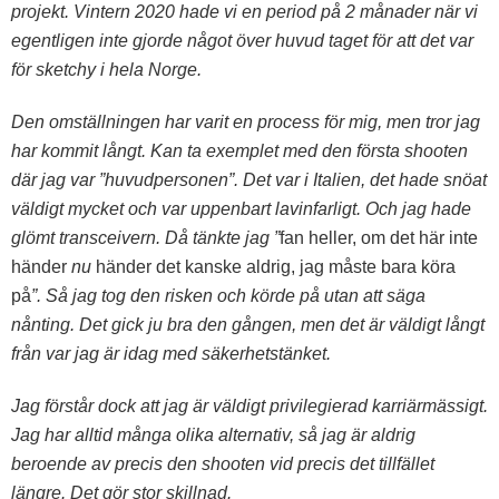
projekt. Vintern 2020 hade vi en period på 2 månader när vi
egentligen inte gjorde något över huvud taget för att det var
för sketchy i hela Norge.
Den omställningen har varit en process för mig, men tror jag
har kommit långt. Kan ta exemplet med den första shooten
där jag var ”huvudpersonen”. Det var i Italien, det hade snöat
väldigt mycket och var uppenbart lavinfarligt. Och jag hade
glömt transceivern. Då tänkte jag ”
fan heller, om det här inte
händer
nu
händer det kanske aldrig, jag måste bara köra
på
”. Så jag tog den risken och körde på utan att säga
nånting. Det gick ju bra den gången, men det är väldigt långt
från var jag är idag med säkerhetstänket.
Jag förstår dock att jag är väldigt privilegierad karriärmässigt.
Jag har alltid många olika alternativ, så jag är aldrig
beroende av precis den shooten vid precis det tillfället
längre. Det gör stor skillnad.