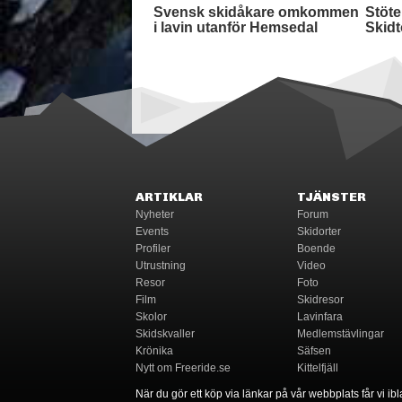
ARTIKLAR
TJÄNSTER
Nyheter
Forum
Events
Skidorter
Profiler
Boende
Utrustning
Video
Resor
Foto
Film
Skidresor
Skolor
Lavinfara
Skidskvaller
Medlemstävlingar
Krönika
Säfsen
Nytt om Freeride.se
Kittelfjäll
När du gör ett köp via länkar på vår webbplats får vi ibla