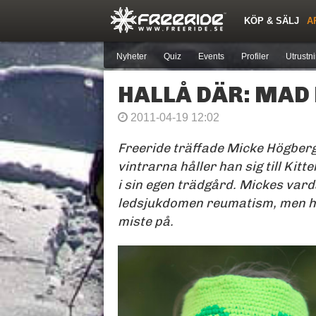
KÖP & SÄLJ
A
Nya inlägg
Snöfallstoppen
Skidor
Årets Krasch
Pjäxor
Forumlista
Topplistor
Sök
Skidorter nära mig
Medlemmar
Nyheter
Quiz
Events
Profiler
Utrustn
HALLÅ DÄR: MAD
2011-04-19 12:02
Freeride träffade Micke Högberg
vintrarna håller han sig till Kitt
i sin egen trädgård. Mickes var
ledsjukdomen reumatism, men ha
miste på.