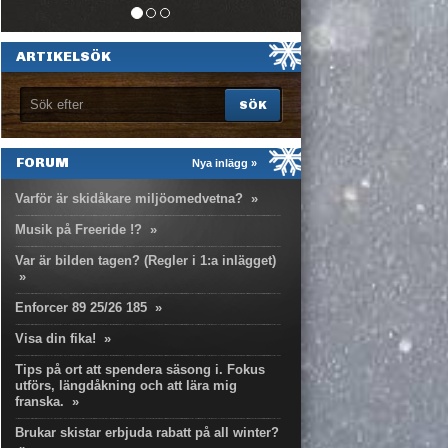
ARTIKELSÖK
FORUM
Nya inlägg »
Varför är skidåkare miljöomedvetna?
»
Musik på Freeride !?
»
Var är bilden tagen? (Regler i 1:a inlägget)
»
Enforcer 89 25/26 185
»
Visa din fika!
»
Tips på ort att spendera säsong i. Fokus
utförs, längdåkning och att lära mig
franska.
»
Brukar skistar erbjuda rabatt på all winter?