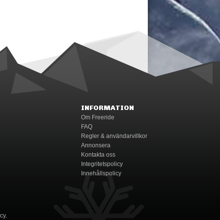
INFORMATION
Om Freeride
FAQ
Regler & användarvillkor
Annonsera
Kontakta oss
Integritetspolicy
Innehållspolicy
icy
.