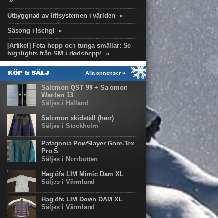
»
Utbyggnad av liftsystemen i världen
»
Säsong i Ischgl
»
[Artikel] Feta hopp och tunga smällar: Se
highlights från SM i dødshopp!
»
KÖP & SÄLJ
Alla annonser »
Salomon QST 99 + Salomon
Warden 13
Säljes i Halland
Salomon skidställ (herr)
Säljes i Stockholm
Patagonia PowSlayer Gore-Tex
Pro S
Säljes i Norrbotten
Haglöfs LIM Mimic Dam XL
Säljes i Värmland
Haglöfs LIM Down DAM XL
Säljes i Värmland