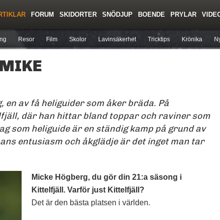
RTIKLAR
FORUM
SKIDORTER
SNÖDJUP
BOENDE
PRYLAR
VIDE
Regler/Hjälp
Toppturer
Liftkortspriser
ing
Resor
Film
Skolor
Lavinsäkerhet
Tricktips
Krönika
Ny
 MIKE
, en av få heliguider som åker bräda. På
elfjäll, där han hittar bland toppar och raviner som
dag som heliguide är en ständig kamp på grund av
ns entusiasm och åkglädje är det inget man tar
Micke Högberg, du gör din 21:a säsong i
Kittelfjäll. Varför just Kittelfjäll?
Det är den bästa platsen i världen.