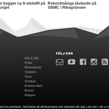
FÖLJ OSS
Köp & Sälj
Prylar
Recensioner
Testpilot
Shop
Snödjup
Romme Alpin
Branäs
Kläppen
nd en provision. Det bidrar till att finansiera och utveckla vår sajt. Läs mer i vår
pol