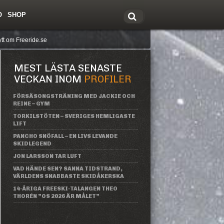
O
SHOP
tt om Freeride.se
MEST LÄSTA SENASTE
VECKAN INOM
PROFILER
FÖRSÄSONGSTRÄNING MED JACKIE OCH
REINE – GYM
TORKILSTÖTEN – SVERIGES HEMLIGASTE
LIFT
PANCHO SNÖFALL – EN LIVS LEVANDE
SKIDLEGEND
JON LARSSON TAR LUFT
VAD HÄNDE SEN? SANNA TIDSTRAND,
VÄRLDENS SNABBASTE SKIDÅKERSKA
14-ÅRIGA FREESKI-TALANGEN THEO
THORÉN ”OS 2026 ÄR MÅLET”