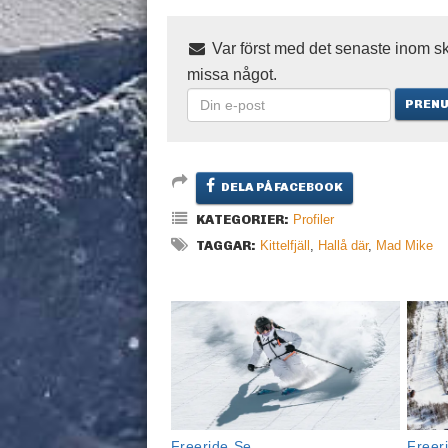
Var först med det senaste inom sk
missa något.
DELA PÅ FACEBOOK
KATEGORIER:
Profiler
TAGGAR:
Kittelfjäll
,
Hallå där
,
Mad Mike