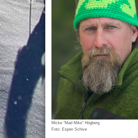
Micke ”Mad Mike” Högberg
Foto: Espen Schive