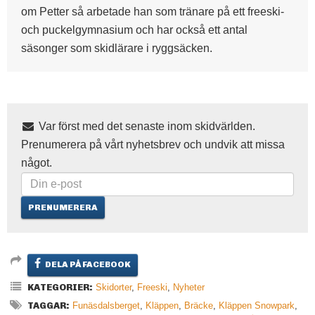
om Petter så arbetade han som tränare på ett freeski-
och puckelgymnasium och har också ett antal
säsonger som skidlärare i ryggsäcken.
Var först med det senaste inom skidvärlden.
Prenumerera på vårt nyhetsbrev och undvik att missa
något.
DELA PÅ FACEBOOK
KATEGORIER:
Skidorter
,
Freeski
,
Nyheter
TAGGAR:
Funäsdalsberget
,
Kläppen
,
Bräcke
,
Kläppen Snowpark
,