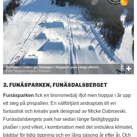
Parkliften i mitten gör åkningen i Kläppens park riktigt effektiv.
Foto: Magnus Noppa / Kläppen
2. FUNÄSPARKEN, FUNÄSDALSBERGET
Funäsparken
fick en bronsmedalj ifjol men hoppar i år upp
ett steg på prispallen. En välförtjänt andraplats till en
fantastisk och kreativ park designad av Micke Dabrowski.
Funäsdalsbergets park har sedan länge färdigbyggda
platåer i jord vilket, i kombination med det snösäkra klimatet,
bäddar för tidig öppning och en lång säsong år efter år. Och