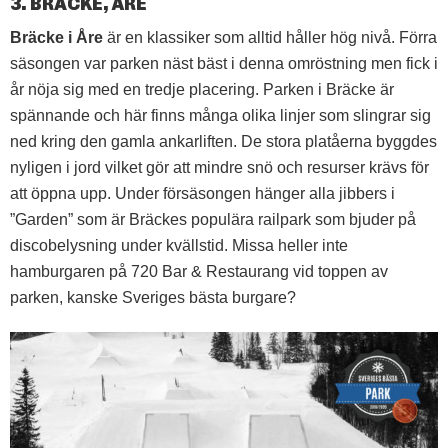
3. BRÄCKE, ÅRE
Bräcke i Åre
är en klassiker som alltid håller hög nivå. Förra
säsongen var parken näst bäst i denna omröstning men fick i
år nöja sig med en tredje placering. Parken i Bräcke är
spännande och här finns många olika linjer som slingrar sig
ned kring den gamla ankarliften. De stora platåerna byggdes
nyligen i jord vilket gör att mindre snö och resurser krävs för
att öppna upp. Under försäsongen hänger alla jibbers i
”Garden” som är Bräckes populära railpark som bjuder på
discobelysning under kvällstid. Missa heller inte
hamburgaren på 720 Bar & Restaurang vid toppen av
parken, kanske Sveriges bästa burgare?