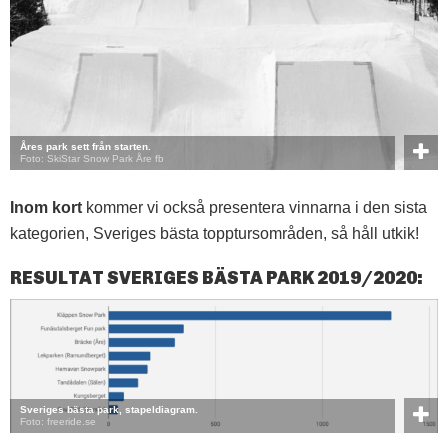
Åres park sett från starten.
Foto: SkiStar Snow Park Åre fb
Inom kort
kommer vi också presentera vinnarna i den sista
kategorien, Sveriges bästa topptursområden, så håll utkik!
RESULTAT SVERIGES BÄSTA PARK 2019/2020:
Sveriges bästa park, stapeldiagram.
Foto: freeride.se