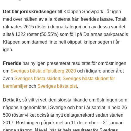
Det blir jordskredsseger
till Kläppen Snowpark i år igen
med över hälften av alla rösterna från freerides läsare. Totalt
räknades 2615 röster i denna kategori och av dessa var det
alltså 1322 röster (50,55%) som föll på Dalarnas parkparadis
Kläppen som därmed, inte helt otippat, kniper segern i år
igen.
Freeride
har nyligen presenterat resultatet för omröstningen
om
Sveriges bästa offpistberg 2020
och tidigare under året
även
Sveriges bästa skidort
,
Sveriges bästa skidort för
barnfamiljer
och
Sveriges bästa pist
.
Detta är,
så vitt vi vet, den största likande omröstningen som
någonsin genomförts i Sverige och har i år samlat in hela 26
500 röster vilket också är nytt deltagarrekord sedan starten
2017. Röstningen pågick mellan 11 december – 31 januari
denna säsong. Nåväl, här är hela resultatet för Sveriges