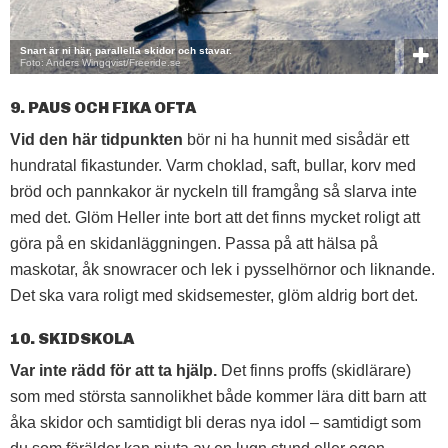
Snart är ni här, parallella skidor och stavar.
Foto: Anders Wingqvist/Freeride.se
9. PAUS OCH FIKA OFTA
Vid den här tidpunkten
bör ni ha hunnit med sisådär ett
hundratal fikastunder. Varm choklad, saft, bullar, korv med
bröd och pannkakor är nyckeln till framgång så slarva inte
med det. Glöm Heller inte bort att det finns mycket roligt att
göra på en skidanläggningen. Passa på att hälsa på
maskotar, åk snowracer och lek i pysselhörnor och liknande.
Det ska vara roligt med skidsemester, glöm aldrig bort det.
10. SKIDSKOLA
Var inte rädd för att ta hjälp.
Det finns proffs (skidlärare)
som med största sannolikhet både kommer lära ditt barn att
åka skidor och samtidigt bli deras nya idol – samtidigt som