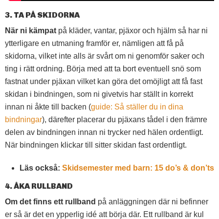
3. TA PÅ SKIDORNA
När ni kämpat
på kläder, vantar, pjäxor och hjälm så har ni
ytterligare en utmaning framför er, nämligen att få på
skidorna, vilket inte alls är svårt om ni genomför saker och
ting i rätt ordning. Börja med att ta bort eventuell snö som
fastnat under pjäxan vilket kan göra det omöjligt att få fast
skidan i bindningen, som ni givetvis har ställt in korrekt
innan ni åkte till backen (
guide: Så ställer du in dina
bindningar
), därefter placerar du pjäxans tådel i den främre
delen av bindningen innan ni trycker ned hälen ordentligt.
När bindningen klickar till sitter skidan fast ordentligt.
Läs också:
Skidsemester med barn: 15 do’s & don’ts
4. ÅKA RULLBAND
Om det finns ett rullband
på anläggningen där ni befinner
er så är det en ypperlig idé att börja där. Ett rullband är kul