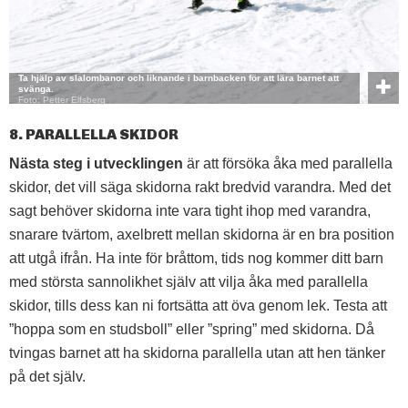
Ta hjälp av slalombanor och liknande i barnbacken för att lära barnet att
svänga.
Foto: Petter Elfsberg
8. PARALLELLA SKIDOR
Nästa steg i utvecklingen
är att försöka åka med parallella
skidor, det vill säga skidorna rakt bredvid varandra. Med det
sagt behöver skidorna inte vara tight ihop med varandra,
snarare tvärtom, axelbrett mellan skidorna är en bra position
att utgå ifrån. Ha inte för bråttom, tids nog kommer ditt barn
med största sannolikhet själv att vilja åka med parallella
skidor, tills dess kan ni fortsätta att öva genom lek. Testa att
”hoppa som en studsboll” eller ”spring” med skidorna. Då
tvingas barnet att ha skidorna parallella utan att hen tänker
på det själv.