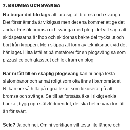
7. BROMSA OCH SVÄNGA
Nu börjar det bli dags
att lära sig att bromsa och svänga.
Det förstnämnda är viktigast men det ena kommer att ge det
andra. Försök bromsa och svänga med plog, det vill säga att
skidspetsarna är ihop och skidornas bakre del trycks ut och
bort från kroppen. Men skippa all form av tekniksnack vid det
här laget. Hitta istället på metaforer för en plogsväng så som
pizzaslice och glasstrut och lek fram en plog.
När ni fått till en skaplig plogsväng
kan ni börja testa
slalombanor och annat roligt som ofta finns i barnområdet.
Ni kan också hitta på egna lekar, som fokuserar på att
bromsa och svänga. Se till att fortsätta åka i riktigt enkla
backar, bygg upp självförtroendet, det ska hellre vara för lätt
än för svårt.
Sele?
Ja och nej. Om ni verkligen vill testa lite längre och