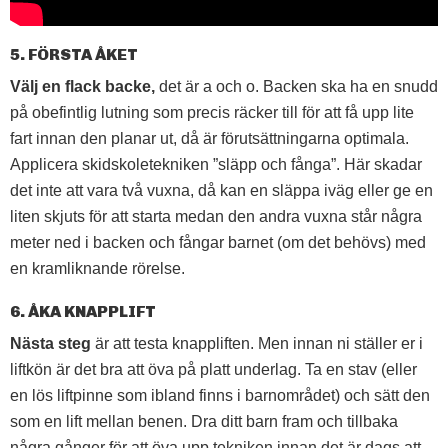
5. FÖRSTA ÅKET
Välj en flack backe,
det är a och o. Backen ska ha en snudd
på obefintlig lutning som precis räcker till för att få upp lite
fart innan den planar ut, då är förutsättningarna optimala.
Applicera skidskoletekniken ”släpp och fånga”. Här skadar
det inte att vara två vuxna, då kan en släppa iväg eller ge en
liten skjuts för att starta medan den andra vuxna står några
meter ned i backen och fångar barnet (om det behövs) med
en kramliknande rörelse.
6. ÅKA KNAPPLIFT
Nästa steg
är att testa knappliften. Men innan ni ställer er i
liftkön är det bra att öva på platt underlag. Ta en stav (eller
en lös liftpinne som ibland finns i barnområdet) och sätt den
som en lift mellan benen. Dra ditt barn fram och tillbaka
några gånger för att öva upp tekniken innan det är dags att