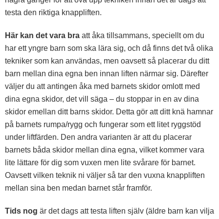
testa den riktiga knappliften.
Här kan det vara bra
att åka tillsammans, speciellt om du
har ett yngre barn som ska lära sig, och då finns det två olika
tekniker som kan användas, men oavsett så placerar du ditt
barn mellan dina egna ben innan liften närmar sig. Därefter
väljer du att antingen åka med barnets skidor omlott med
dina egna skidor, det vill säga – du stoppar in en av dina
skidor emellan ditt barns skidor. Detta gör att ditt knä hamnar
på barnets rumpa/rygg och fungerar som ett litet ryggstöd
under liftfärden. Den andra varianten är att du placerar
barnets båda skidor mellan dina egna, vilket kommer vara
lite lättare för dig som vuxen men lite svårare för barnet.
Oavsett vilken teknik ni väljer så tar den vuxna knappliften
mellan sina ben medan barnet står framför.
Tids nog
är det dags att testa liften själv (äldre barn kan vilja