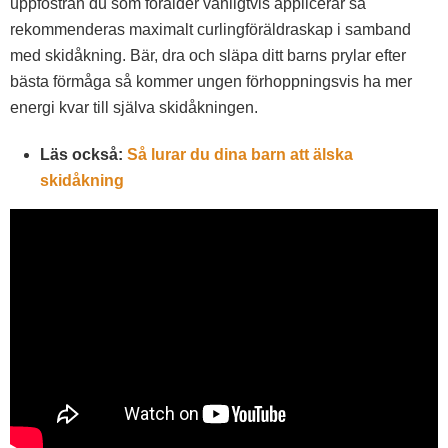
uppfostran du som förälder vanligtvis applicerar så
rekommenderas maximalt curlingföräldraskap i samband
med skidåkning. Bär, dra och släpa ditt barns prylar efter
bästa förmåga så kommer ungen förhoppningsvis ha mer
energi kvar till själva skidåkningen.
Läs också:
Så lurar du dina barn att älska
skidåkning