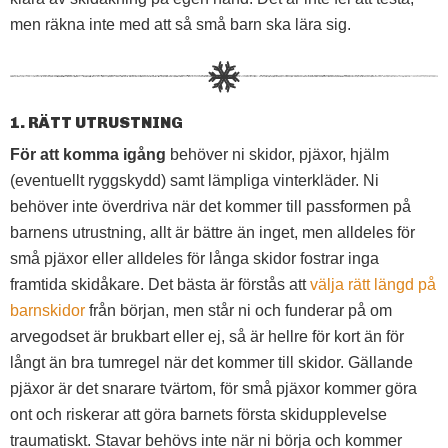
men räkna inte med att så små barn ska lära sig.
1. RÄTT UTRUSTNING
För att komma igång
behöver ni skidor, pjäxor, hjälm
(eventuellt ryggskydd) samt lämpliga vinterkläder. Ni
behöver inte överdriva när det kommer till passformen på
barnens utrustning, allt är bättre än inget, men alldeles för
små pjäxor eller alldeles för långa skidor fostrar inga
framtida skidåkare. Det bästa är förstås att
välja rätt längd på
barnskidor
från början, men står ni och funderar på om
arvegodset är brukbart eller ej, så är hellre för kort än för
långt än bra tumregel när det kommer till skidor. Gällande
pjäxor är det snarare tvärtom, för små pjäxor kommer göra
ont och riskerar att göra barnets första skidupplevelse
traumatiskt. Stavar behövs inte när ni börja och kommer