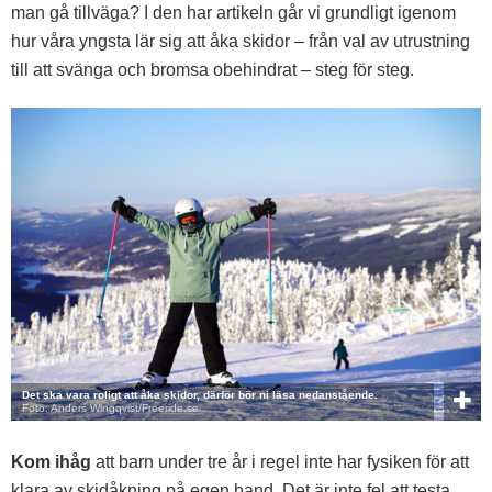
man gå tillväga? I den har artikeln går vi grundligt igenom
hur våra yngsta lär sig att åka skidor – från val av utrustning
till att svänga och bromsa obehindrat – steg för steg.
Det ska vara roligt att åka skidor, därför bör ni läsa nedanstående.
Foto: Anders Wingqvist/Freeride.se
Kom ihåg
att barn under tre år i regel inte har fysiken för att
klara av skidåkning på egen hand. Det är inte fel att testa,