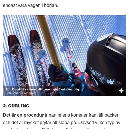
endast vara vägen i början.
Rätt längd på skidorna till barnen gör åkningen roligare.
Foto: Anders Wingqvist
2. CURLING
Det är en procedur
innan ni ens kommer fram till backen
och det är mycket prylar att släpa på. Oavsett vilken typ av