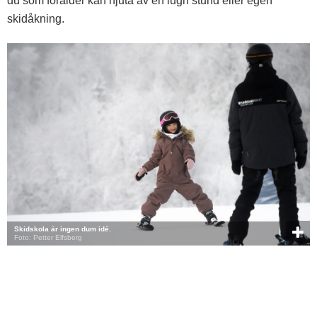
du som förälder kan njuta av en lugn stund eller egen
skidåkning.
Skidskola är ingen dum idé.
Foto: Petter Elfsberg