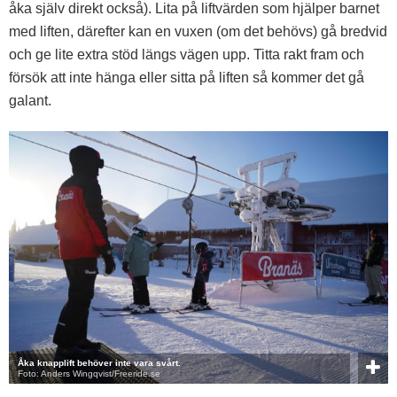
åka själv direkt också). Lita på liftvärden som hjälper barnet
med liften, därefter kan en vuxen (om det behövs) gå bredvid
och ge lite extra stöd längs vägen upp. Titta rakt fram och
försök att inte hänga eller sitta på liften så kommer det gå
galant.
Åka knapplift behöver inte vara svårt.
Foto: Anders Wingqvist/Freeride.se