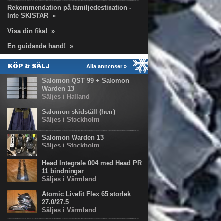
Rekommendation på familjedestination -
Inte SKISTAR
»
Visa din fika!
»
En guidande hand!
»
KÖP & SÄLJ
Alla annonser »
Salomon QST 99 + Salomon
Warden 13
Säljes i Halland
Salomon skidställ (herr)
Säljes i Stockholm
Salomon Warden 13
Säljes i Stockholm
Head Integrale 004 med Head PR
11 bindningar
Säljes i Värmland
Atomic Livefit Flex 65 storlek
27.0/27.5
Säljes i Värmland