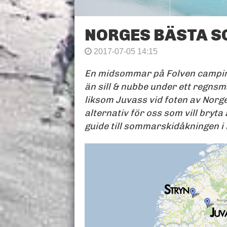
NORGES BÄSTA 
2017-07-05 14:15
En midsommar på Folven camping
än sill & nubbe under ett regns
liksom Juvass vid foten av Norg
alternativ för oss som vill bry
guide till sommarskidåkningen i