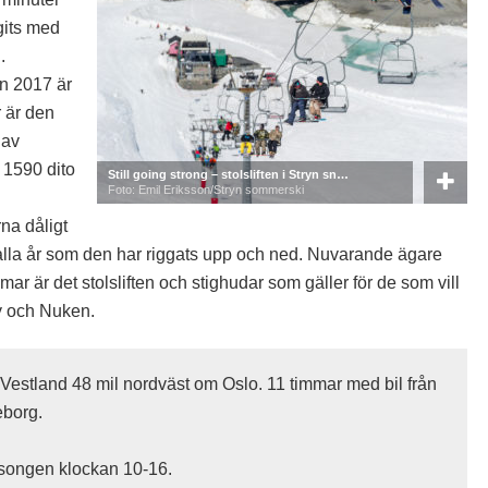
agits med
.
n 2017 är
r är den
 av
l 1590 dito
Still going strong – stolsliften i Stryn sn…
Foto: Emil Eriksson/Stryn sommerski
rna dåligt
 av alla år som den har riggats upp och ned. Nuvarande ägare
mmar är det stolsliften och stighudar som gäller för de som vill
y och Nuken.
s Vestland 48 mil nordväst om Oslo. 11 timmar med bil från
eborg.
säsongen klockan 10-16.