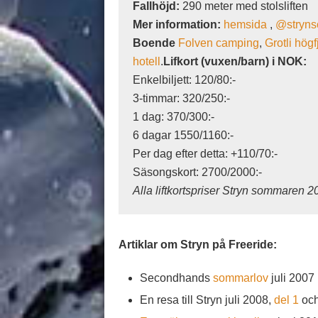
Fallhöjd:
290 meter med stolsliften
Mer information:
hemsida
,
@stryns
Boende
Folven camping
,
Grotli högf
hotell
.
Lifkort
(vuxen/barn) i NOK
:
Enkelbiljett: 120/80:-
3-timmar: 320/250:-
1 dag: 370/300:-
6 dagar 1550/1160:-
Per dag efter detta: +110/70:-
Säsongskort: 2700/2000:-
Alla liftkortspriser Stryn sommaren 2
Artiklar om Stryn på Freeride:
Secondhands
sommarlov
juli 2007
En resa till Stryn juli 2008,
del 1
oc