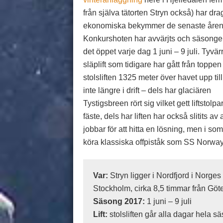
från själva tätorten Stryn också) har dr
ekonomiska bekymmer de senaste åren
Konkurshoten har avvärjts och säsonge
det öppet varje dag 1 juni – 9 juli. Tyvär
släplift som tidigare har gått från toppen
stolsliften 1325 meter över havet upp til
inte längre i drift – dels har glaciären
Tystigsbreen rört sig vilket gett liftstolpa
fäste, dels har liften har också slitits
jobbar för att hitta en lösning, men i so
köra klassiska offpiståk som SS Norwa
Var:
Stryn ligger i Nordfjord i Norge
Stockholm, cirka 8,5 timmar från Göt
Säsong 2017:
1 juni – 9 juli
Lift:
stolsliften går alla dagar hela 