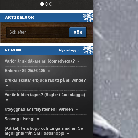
ARTIKELSÖK
FORUM
Nya inlägg »
Varför är skidåkare miljöomedvetna?
»
Enforcer 89 25/26 185
»
Brukar skistar erbjuda rabatt på all winter?
»
Var är bilden tagen? (Regler i 1:a inlägget)
»
Utbyggnad av liftsystemen i världen
»
Säsong i Ischgl
»
[Artikel] Feta hopp och tunga smällar: Se
highlights från SM i dødshopp!
»