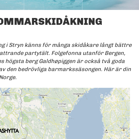
SOMMARSKIDÅKNING
GLACIÄRCRUISING I
STRYN.
FOTO: EMIL ERIKSSON/STRYN
 i Stryn känns för många skidåkare långt bättre
SOMMERSKI
mattrande partytält. Folgefonna utanför Bergen,
es högsta berg Galdhøpiggen är också två goda
ta av den bedrövliga barmarkssäsongen. Här är din
 Norge.