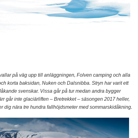
allar på väg upp till anläggningen, Folven camping och alla
h korta baksidan, Nuken och Dalsnibba. Stryn har varit ett
åkande svenskar. Vissa går på tur medan andra bygger
r går inte glaciärliften – Bretrekket – säsongen 2017 heller,
 ger dig nära tre hundra fallhöjdsmeter med sommarskidåkning.