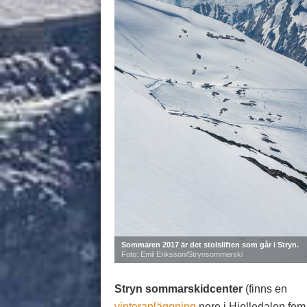
Sommaren 2017 är det stolsliften som går i Stryn.
Foto: Emil Eriksson/Strynsommerski
Stryn sommarskidcenter
(finns en
vinteranläggning
nere i Hjelledalen fem