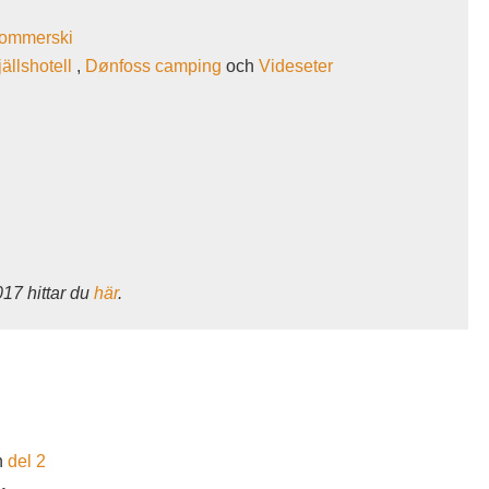
ommerski
jällshotell
,
Dønfoss camping
och
Videseter
017 hittar du
här
.
h
del 2