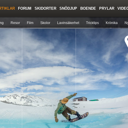
RTIKLAR
FORUM
SKIDORTER
SNÖDJUP
BOENDE
PRYLAR
VIDE
Regler/Hjälp
Toppturer
Liftkortspriser
ing
Resor
Film
Skolor
Lavinsäkerhet
Tricktips
Krönika
Ny