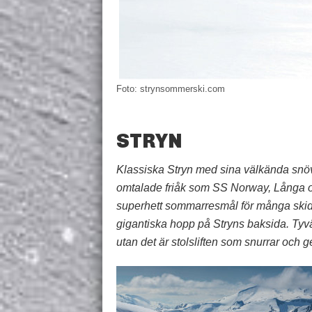
Foto: strynsommerski.com
STRYN
Klassiska Stryn med sina välkända snöv
omtalade friåk som SS Norway, Långa oc
superhett sommarresmål för många skid
gigantiska hopp på Stryns baksida. Tyvär
utan det är stolsliften som snurrar och