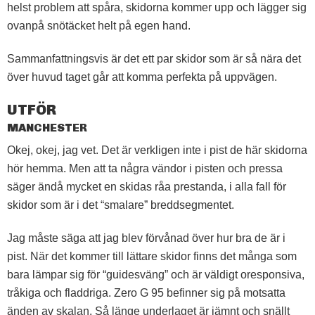
helst problem att spåra, skidorna kommer upp och lägger sig
ovanpå snötäcket helt på egen hand.
Sammanfattningsvis är det ett par skidor som är så nära det
över huvud taget går att komma perfekta på uppvägen.
UTFÖR
MANCHESTER
Okej, okej, jag vet. Det är verkligen inte i pist de här skidorna
hör hemma. Men att ta några vändor i pisten och pressa
säger ändå mycket en skidas råa prestanda, i alla fall för
skidor som är i det “smalare” breddsegmentet.
Jag måste säga att jag blev förvånad över hur bra de är i
pist. När det kommer till lättare skidor finns det många som
bara lämpar sig för “guidesväng” och är väldigt oresponsiva,
tråkiga och fladdriga. Zero G 95 befinner sig på motsatta
änden av skalan. Så länge underlaget är jämnt och snällt