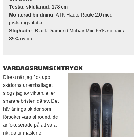
Testad skidlängd:
178 cm
Monterad bindning:
ATK Haute Route 2.0 med
justeringsplatta
Stighudar:
Black Diamond Mohair Mix, 65% mohair /
35% nylon
VARDAGSRUMSINTRYCK
Direkt när jag fick upp
skidorna ur emballaget
slogs jag av vikten, eller
snarare bristen därav. Det
här är
inga skidor som
försöker vara allround, de
är fokuserade på att vara
riktiga turmaskiner.