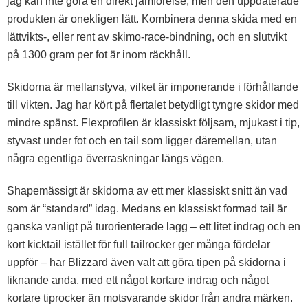
jag kan inte göra en direkt jämförelse, men den uppdaterade
produkten är onekligen lätt. Kombinera denna skida med en
lättvikts-, eller rent av skimo-race-bindning, och en slutvikt
på 1300 gram per fot är inom räckhåll.
Skidorna är mellanstyva, vilket är imponerande i förhållande
till vikten. Jag har kört på flertalet betydligt tyngre skidor med
mindre spänst. Flexprofilen är klassiskt följsam, mjukast i tip,
styvast under fot och en tail som ligger däremellan, utan
några egentliga överraskningar längs vägen.
Shapemässigt är skidorna av ett mer klassiskt snitt än vad
som är “standard” idag. Medans en klassiskt formad tail är
ganska vanligt på turorienterade lagg – ett litet indrag och en
kort kicktail istället för full tailrocker ger många fördelar
uppför – har Blizzard även valt att göra tipen på skidorna i
liknande anda, med ett något kortare indrag och något
kortare tiprocker än motsvarande skidor från andra märken.