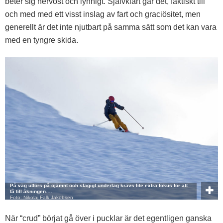
beter sig nervöst och lynnigt. Självklart
går
det, faktiskt till
och med med ett visst inslag av fart och graciösitet, men
generellt är det inte njutbart på samma sätt som det kan vara
med en tyngre skida.
På väg utförs på ojämnt och slagigt underlag krävs lite extra fokus för att
få till åkningen.…
Foto: Nikolaj Falk Jakobsen
När “crud” börjat gå över i pucklar är det egentligen ganska