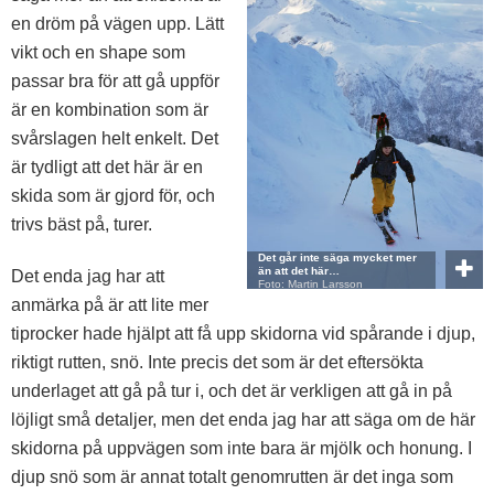
en dröm på vägen upp. Lätt
vikt och en shape som
passar bra för att gå uppför
är en kombination som är
svårslagen helt enkelt. Det
är tydligt att det här är en
skida som är gjord för, och
trivs bäst på, turer.
Det går inte säga mycket mer
än att det här…
Det enda jag har att
Foto: Martin Larsson
anmärka på är att lite mer
tiprocker hade hjälpt att få upp skidorna vid spårande i djup,
riktigt rutten, snö. Inte precis det som är det eftersökta
underlaget att gå på tur i, och det är verkligen att gå in på
löjligt små detaljer, men det enda jag har att säga om de här
skidorna på uppvägen som inte bara är mjölk och honung. I
djup snö som är annat totalt genomrutten är det inga som