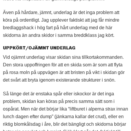
Även på hårdare, jämnt, underlag är det inga problem att
köra på ordentligt. Jag upplever faktiskt att jag får mindre
bredlaggshack i hög fart på hårt underlag med de här
skidorna än andra skidor i samma breddklass jag kört.
UPPKÖRT/OJÄMNT UNDERLAG
Vid ojämnt underlag visar skidan sina tillkortakommanden.
Den stora uppoffringen för att en skida som är som att flyta
på rosa moln på uppvägen är att bristen på vikt i skidan gör
det svårt att bryta igenom existerande strukturer i snön.
Så länge det är enstaka spår eller iskockor är det inga
problem, skidan kan köras på precis samma sätt som i
ospårat. Men när det börjar lika “liftburet i alperna strax innan
lunch dagen efter dump” (jänkarna kallar det crud), eller en
riktig blomkålsdag i åre, blir det bängligt och skidorna börjar