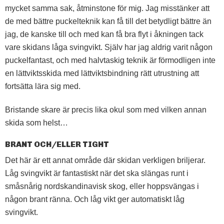
mycket samma sak, åtminstone för mig. Jag misstänker att
de med bättre puckelteknik kan få till det betydligt bättre än
jag, de kanske till och med kan få bra flyt i åkningen tack
vare skidans låga svingvikt. Själv har jag aldrig varit någon
puckelfantast, och med halvtaskig teknik är förmodligen inte
en lättviktsskida med lättviktsbindning rätt utrustning att
fortsätta lära sig med.
Bristande skare är precis lika okul som med vilken annan
skida som helst…
BRANT OCH/ELLER TIGHT
Det här är ett annat område där skidan verkligen briljerar.
Låg svingvikt är fantastiskt när det ska slängas runt i
småsnårig nordskandinavisk skog, eller hoppsvängas i
någon brant ränna. Och låg vikt ger automatiskt låg
svingvikt.