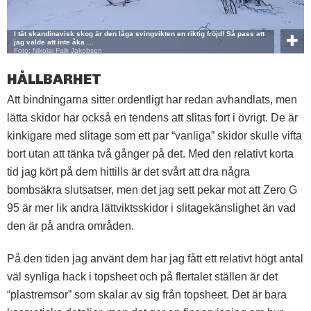
I tät skandinavisk skog är den låga svingvikten en riktig fröjd! Så pass att
jag valde att inte åka …
Foto: Nikolaj Falk Jakobsen
HÅLLBARHET
Att bindningarna sitter ordentligt har redan avhandlats, men
lätta skidor har också en tendens att slitas fort i övrigt. De är
kinkigare med slitage som ett par “vanliga” skidor skulle vifta
bort utan att tänka två gånger på det. Med den relativt korta
tid jag kört på dem hittills är det svårt att dra några
bombsäkra slutsatser, men det jag sett pekar mot att Zero G
95 är mer lik andra lättviktsskidor i slitagekänslighet än vad
den är på andra områden.
På den tiden jag använt dem har jag fått ett relativt högt antal
väl synliga hack i topsheet och på flertalet ställen är det
“plastremsor” som skalar av sig från topsheet. Det är bara