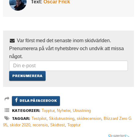
Text:
Oscar Frick
Var först med det senaste inom skidvärlden.
Prenumerera på vårt nyhetsbrev och undvik att missa
något.
DELA PÅ FACEBOOK
KATEGORIER:
Topptur
,
Nyheter
,
Utrustning
TAGGAR:
Testpilot
,
Skidutrustning
,
skidrecension
,
Blizzard Zero G
95
,
skidor 2020
,
recensio
,
Skidtest
,
Topptur