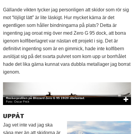
Gällande vikten tycker jag personligen att skidor som rör sig
mot “löjligt lätt” är lite läskigt. Hur mycket kärna är det
egentligen som håller bindningarna på plats? Detta är
ingenting jag oroat mig över med Zero G 95 dock, att borra
igenom kolfiberlagret var nästan ett projekt i sig. Det är
definitivt ingenting som är en gimmick, hade inte kolfibern
avslöjat sig på det svarta pulvret som kom upp ur borrhålet
hade det lika gärna kunnat vara dubbla metallager jag borrat
igenom.
Rockerprofilen på Blizzard Zero G 95 19/20 obelastad.
Foto: Oscar Frick
UPPÅT
Jag vet inte vad jag ska
säga mer än att skidorna är