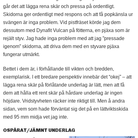
går det att lägga rena skär och pressa på ordentligt.
Skidorna ger ordentligt med respons och att få popkänsla ur
svängen är inga problem. Vid pistfräset körde jag dem
dessutom med Dynafit Vulcan på fötterna, en pjäxa som är
rejält styv. Jag hade inga problem med att jag ”pressade
igenom” skidorna, att driva dem med en styvare pjäxa
fungerar utmärkt.
Bettet i dem är, i förhållande till vikten och bredden,
exemplarisk. I ett bredare perspektiv innebär det “okej” – att
lägga rena skär på förlåtande underlag är lätt, men att få
dem att hålla ett rent skär på hårdare underlag är ingen
höjdare. Vridstyvheten räcker inte riktigt till. Men å andra
sidan, vem som hade förväntat sig det på en lättviktsskida
med 95 mm midja vet jag inte.
OSPÅRAT/JÄMNT UNDERLAG