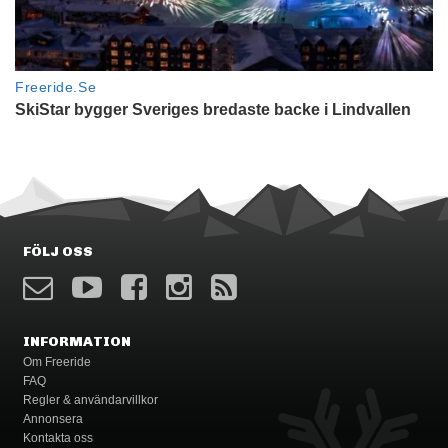
FÖLJ OSS
INFORMATION
Om Freeride
FAQ
Regler & användarvillkor
Annonsera
Kontakta oss