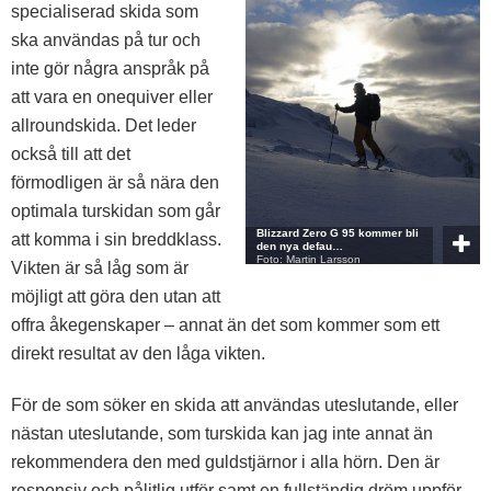
specialiserad skida som
ska användas på tur och
inte gör några anspråk på
att vara en onequiver eller
allroundskida. Det leder
också till att det
förmodligen är så nära den
optimala turskidan som går
Blizzard Zero G 95 kommer bli
att komma i sin breddklass.
den nya defau…
Foto: Martin Larsson
Vikten är så låg som är
möjligt att göra den utan att
offra åkegenskaper – annat än det som kommer som ett
direkt resultat av den låga vikten.
För de som söker en skida att användas uteslutande, eller
nästan uteslutande, som turskida kan jag inte annat än
rekommendera den med guldstjärnor i alla hörn. Den är
responsiv och pålitlig utför samt en fullständig dröm uppför.