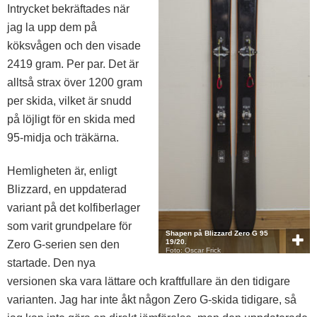
Intrycket bekräftades när
jag la upp dem på
köksvågen och den visade
2419 gram. Per par. Det är
alltså strax över 1200 gram
per skida, vilket är snudd
på löjligt för en skida med
95-midja och träkärna.
Hemligheten är, enligt
Blizzard, en uppdaterad
variant på det kolfiberlager
som varit grundpelare för
Shapen på Blizzard Zero G 95
19/20.
Zero G-serien sen den
Foto: Oscar Frick
startade. Den nya
versionen ska vara lättare och kraftfullare än den tidigare
varianten. Jag har inte åkt någon Zero G-skida tidigare, så