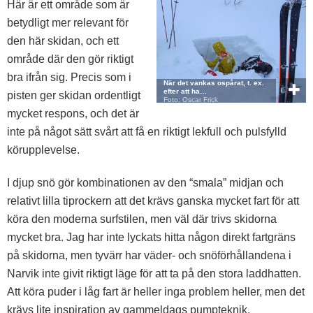
Här är ett område som är
betydligt mer relevant för
den här skidan, och ett
område där den gör riktigt
bra ifrån sig. Precis som i
När det vankas ospårat, t. ex.
efter att ha…
pisten ger skidan ordentligt
Foto: Oscar Frick
mycket respons, och det är
inte på något sätt svårt att få en riktigt lekfull och pulsfylld
körupplevelse.
I djup snö gör kombinationen av den “smala” midjan och
relativt lilla tiprockern att det krävs ganska mycket fart för att
köra den moderna surfstilen, men väl där trivs skidorna
mycket bra. Jag har inte lyckats hitta någon direkt fartgräns
på skidorna, men tyvärr har väder- och snöförhållandena i
Narvik inte givit riktigt läge för att ta på den stora laddhatten.
Att köra puder i låg fart är heller inga problem heller, men det
krävs lite inspiration av gammeldags pumpteknik.