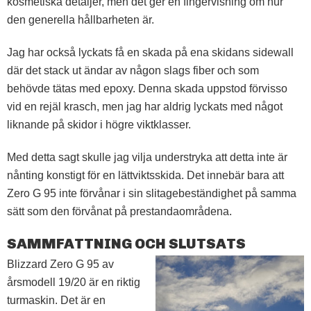
kosmetiska detaljer, men det ger en fingervisning om hur
den generella hållbarheten är.
Jag har också lyckats få en skada på ena skidans sidewall
där det stack ut ändar av någon slags fiber och som
behövde tätas med epoxy. Denna skada uppstod förvisso
vid en rejäl krasch, men jag har aldrig lyckats med något
liknande på skidor i högre viktklasser.
Med detta sagt skulle jag vilja understryka att detta inte är
nånting konstigt för en lättviktsskida. Det innebär bara att
Zero G 95 inte förvånar i sin slitagebeständighet på samma
sätt som den förvånat på prestandaområdena.
SAMMFATTNING OCH SLUTSATS
Blizzard Zero G 95 av
årsmodell 19/20 är en riktig
turmaskin. Det är en