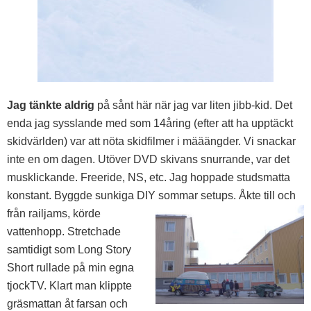
Jag tänkte aldrig
på sånt här när jag var liten jibb-kid. Det
enda jag sysslande med som 14åring (efter att ha upptäckt
skidvärlden) var att nöta skidfilmer i määängder. Vi snackar
inte en om dagen. Utöver DVD skivans snurrande, var det
musklickande. Freeride, NS, etc. Jag hoppade studsmatta
konstant. Byggde sunkiga DIY sommar
setups. Åkte till och
från railjams, körde
vattenhopp. Stretchade
samtidigt som Long Story
Short rullade på min egna
tjockTV. Klart man klippte
gräsmattan åt farsan och