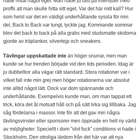
hade hittat något eget. Man hade ju läst på intervjuer med
proffs att man skulle hitta sitt eget. Var det här mitt kall? Hur
som helst var det en väldigt underhållande syssla för min
del, Back to Back var tungt, tyckte jag. Kommande sommar
blev det back to back på alla grabs med studsmatte skidorna
gjorde av träplankor, silvertejp och sneakers.
Tävlingar uppskattade inte
än höger snurrar, men man
kunde se hur trenden började vid den tids perioden. Idag är
ju dubbeltior alla vägar rätt standard. Stora rotationer var i
vilket fall inte min grej men höger rotationerna var absolut
inte alltid något lätt. Dock var dom spännande och
underhållande. Exempelvis kunde man, om man tappat ett
trick, köra det åt motsatt håll och på sätt lirka sig tillbaka. Jag
såg fördelarna i massor. Inte för att det gav min några
tävlingsvinster eller sponsorer men öppnade en helt ny värld
av möjligheter. Speciellt i dom ”shit fuck” conditions vi hade i
Stockholm. Den otroliga lärdom från det här var att nya