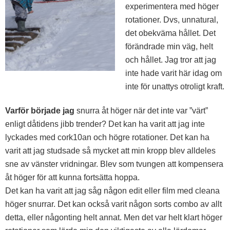
experimentera med höger
rotationer. Dvs, unnatural,
det obekväma hållet. Det
förändrade min väg, helt
och hållet. Jag tror att jag
inte hade varit här idag om
inte för unattys otroligt kraft.
Varför började jag
snurra åt höger när det inte var ”värt”
enligt dåtidens jibb trender? Det kan ha varit att jag inte
lyckades med cork10an och högre rotationer. Det kan ha
varit att jag studsade så mycket att min kropp blev alldeles
sne av vänster vridningar. Blev som tvungen att kompensera
åt höger för att kunna fortsätta hoppa.
Det kan ha varit att jag såg någon edit eller film med cleana
höger snurrar. Det kan också varit någon sorts combo av allt
detta, eller någonting helt annat. Men det var helt klart höger