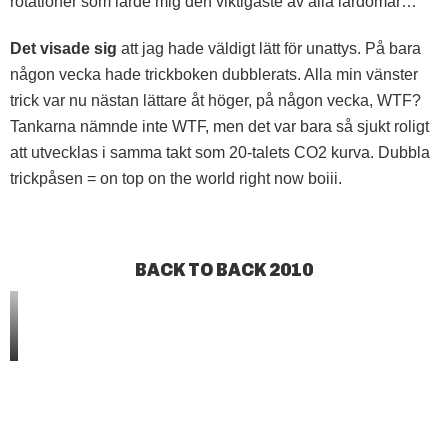
rotationer som lärde mig den viktigaste av alla lärdomar…
Det visade sig
att jag hade väldigt lätt för unattys. På bara
någon vecka hade trickboken dubblerats. Alla min vänster
trick var nu nästan lättare åt höger, på någon vecka, WTF?
Tankarna nämnde inte WTF, men det var bara så sjukt roligt
att utvecklas i samma takt som 20-talets CO2 kurva. Dubbla
trickpåsen = on top on the world right now boiii.
BACK TO BACK 2010