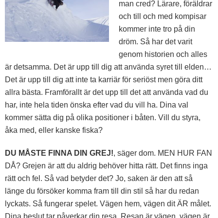
man cred? Lärare, föräldrar
och till och med kompisar
kommer inte tro på din
dröm. Så har det varit
genom historien och alles
är detsamma. Det är upp till dig att använda syret till elden…
Det är upp till dig att inte ta karriär för seriöst men göra ditt
allra bästa. Framförallt är det upp till det att använda vad du
har, inte hela tiden önska efter vad du vill ha. Dina val
kommer sätta dig på olika positioner i båten. Vill du styra,
åka med, eller kanske fiska?
DU MÅSTE FINNA DIN GREJ!
, säger dom. MEN HUR FAN
DÅ? Grejen är att du aldrig behöver hitta rätt. Det finns inga
rätt och fel. Så vad betyder det? Jo, saken är den att så
länge du försöker komma fram till din stil så har du redan
lyckats. Så fungerar spelet. Vägen hem, vägen dit ÄR målet.
Dina beslut tar påverkar din resa. Resan är vägen, vägen är