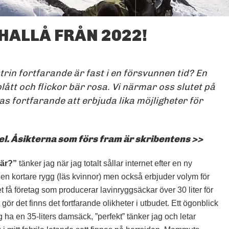
HALLÅ FRÅN 2022!
HUR SER SKIDINDUSTRIN
UT 2022?
trin fortfarande är fast i en försvunnen tid? En
FOTO: PRIVAT
lått och flickor bär rosa. Vi närmar oss slutet på
s fortfarande att erbjuda lika möjligheter för
el. Åsikterna som förs fram är skribentens >>
här?”
tänker jag när jag totalt sållar internet efter en ny
en kortare rygg (läs kvinnor) men också erbjuder volym för
et få företag som producerar lavinryggsäckar över 30 liter för
gör det finns det fortfarande olikheter i utbudet. Ett ögonblick
ha en 35-liters damsäck, ”perfekt” tänker jag och letar