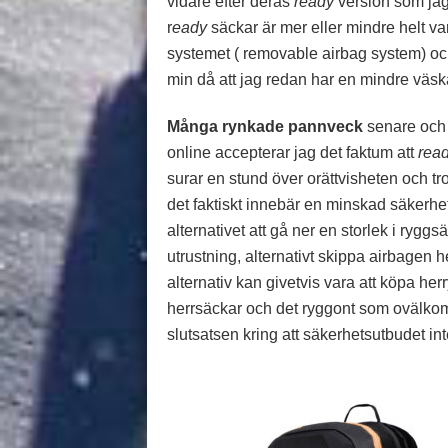
vidare efter deras
ready
version som jag 
r
eady
säckar är mer eller mindre helt 
systemet ( removable airbag system) och
min då att jag redan har en mindre vä
Många rynkade pannveck
senare och 
online accepterar jag det faktum att
rea
surar en stund över orättvisheten och trot
det faktiskt innebär en minskad säkerhe
alternativet att gå ner en storlek i rygg
utrustning, alternativt skippa airbagen h
alternativ kan givetvis vara att köpa he
herrsäckar och det ryggont som ovälkomme
slutsatsen kring att säkerhetsutbudet i