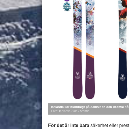
Icelantic kör blommigt på damsidan och Atomic håll
Foto: Icelantic Skis / Atomic
För det är inte bara
säkerhet eller pres