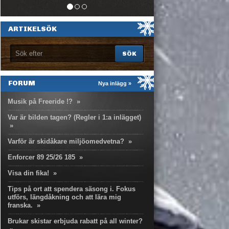
ARTIKELSÖK
FORUM
Nya inlägg »
Musik på Freeride !?
»
Var är bilden tagen? (Regler i 1:a inlägget)
»
Varför är skidåkare miljöomedvetna?
»
Enforcer 89 25/26 185
»
Visa din fika!
»
Tips på ort att spendera säsong i. Fokus
utförs, längdåkning och att lära mig
franska.
»
Brukar skistar erbjuda rabatt på all winter?