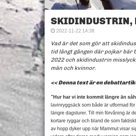
SKIDINDUSTRIN, 
2022-11-22 14:38
Vad är det som gör att skidindus
tid långt gången där pojkar bär b
2022 och skidindustrin misslycka
män och kvinnor.
<< Denna text är en debattartik
”Hur har vi inte kommit längre än så
lavinryggsäck som både är utformad för 
längre dagsturer. Till min förvåning är d
kortare ryggar och bland de som faktiskt 
av hopp dyker upp när Mammut visar sig 