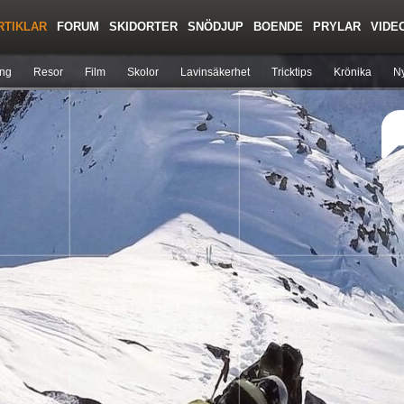
RTIKLAR
FORUM
SKIDORTER
SNÖDJUP
BOENDE
PRYLAR
VIDE
Regler/Hjälp
Toppturer
Liftkortspriser
ing
Resor
Film
Skolor
Lavinsäkerhet
Tricktips
Krönika
Ny