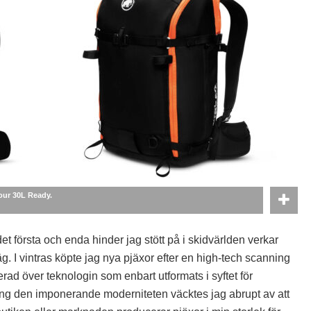
ur 30L Ready.
det första och enda hinder jag stött på i skidvärlden verkar
. I vintras köpte jag nya pjäxor efter en high-tech scanning
erad över teknologin som enbart utformats i syftet för
ring den imponerande moderniteten väcktes jag abrupt av att