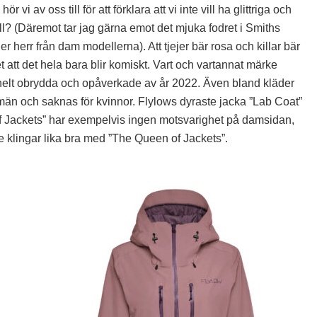
r vi av oss till för att förklara att vi inte vill ha glittriga och
ll? (Däremot tar jag gärna emot det mjuka fodret i Smiths
 herr från dam modellerna). Att tjejer bär rosa och killar bär
t att det hela bara blir komiskt. Vart och vartannat märke
n, helt obrydda och opåverkade av år 2022. Även bland kläder
 män och saknas för kvinnor. Flylows dyraste jacka ”Lab Coat”
f Jackets” har exempelvis ingen motsvarighet på damsidan,
nte klingar lika bra med ”The Queen of Jackets”.