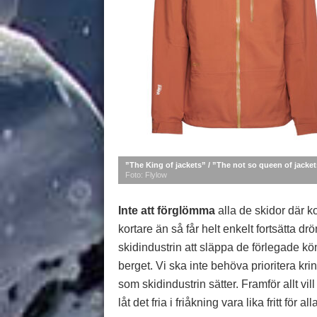
”The King of jackets” / ”The not so queen of jacket
Foto: Flylow
Inte att förglömma
alla de skidor där k
kortare än så får helt enkelt fortsätta d
skidindustrin att släppa de förlegade 
berget. Vi ska inte behöva prioritera kr
som skidindustrin sätter. Framför allt vil
låt det fria i friåkning vara lika fritt för all