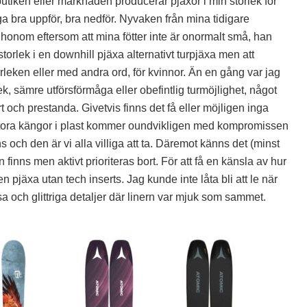
 butiken eller marknaden producerar pjäxor i min storlek för
äga bra uppför, bra nedför. Nyvaken från mina tidigare
 honom eftersom att mina fötter inte är onormalt små, han
 storlek i en downhill pjäxa alternativt turpjäxa men att
rleken eller med andra ord, för kvinnor. Än en gång var jag
lek, sämre utförsförmåga eller obefintlig turmöjlighet, något
och prestanda. Givetvis finns det få eller möjligen inga
stora kängor i plast kommer oundvikligen med kompromissen
 och den är vi alla villiga att ta. Däremot känns det (minst
 finns men aktivt prioriteras bort. För att få en känsla av hur
en pjäxa utan tech inserts. Jag kunde inte låta bli att le när
osa och glittriga detaljer där linern var mjuk som sammet.