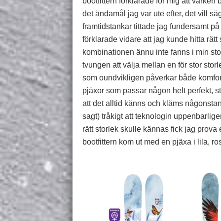
bootfittern förklarade för mig att varken
det ändamål jag var ute efter, det vill s
framtidstankar tittade jag fundersamt på
förklarade vidare att jag kunde hitta rätt
kombinationen ännu inte fanns i min sto
tvungen att välja mellan en för stor stor
som oundvikligen påverkar både komfort 
pjäxor som passar någon helt perfekt, 
att det alltid känns och kläms någonstans
sagt) tråkigt att teknologin uppenbarligen
rätt storlek skulle kännas fick jag prova 
bootfittern kom ut med en pjäxa i lila, r