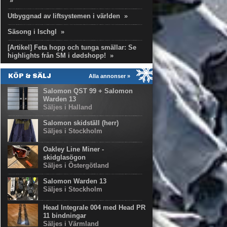
»
Utbyggnad av liftsystemen i världen
»
Säsong i Ischgl
»
[Artikel] Feta hopp och tunga smällar: Se
highlights från SM i dødshopp!
»
KÖP & SÄLJ
Alla annonser »
Salomon QST 99 + Salomon
Warden 13
Säljes i Halland
Salomon skidställ (herr)
Säljes i Stockholm
Oakley Line Miner -
skidglasögon
Säljes i Östergötland
Salomon Warden 13
Säljes i Stockholm
Head Integrale 004 med Head PR
11 bindningar
Säljes i Värmland