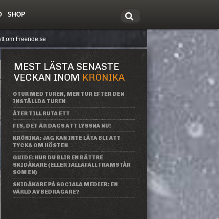
O
SHOP
tt om Freeride.se
MEST LÄSTA SENASTE
VECKAN INOM
KRÖNIKA
OTUR MED TUREN, MEN TUR EFTER DEN
INSTÄLLDA TUREN
ÅTER TILL RUTA ETT
FIS, DET ÄR DAGS ATT LYSSNA NU!
KRÖNIKA: JAG KAN INTE LÅTA BLI ATT
TYCKA OM HÖSTEN
GUIDE: HUR DU BLIR EN BÄTTRE
SKIDÅKARE (ELLER IALLAFALL FRAMSTÅR
SOM EN)
SKIDÅKARE PÅ SOCIALA MEDIER: EN
VÄRLD AV BEDRAGARE?