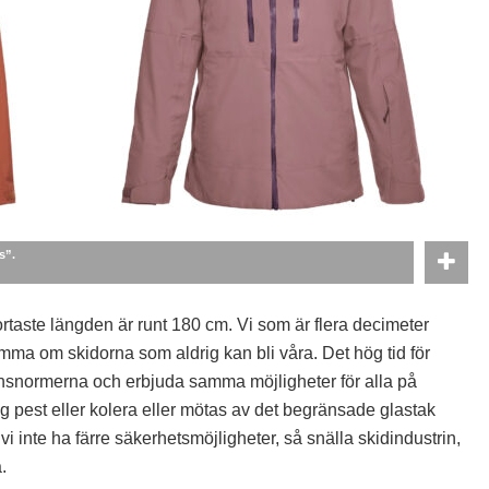
s”.
ortaste längden är runt 180 cm. Vi som är flera decimeter
römma om skidorna som aldrig kan bli våra. Det hög tid för
könsnormerna och erbjuda samma möjligheter för alla på
ing pest eller kolera eller mötas av det begränsade glastak
l vi inte ha färre säkerhetsmöjligheter, så snälla skidindustrin,
a.