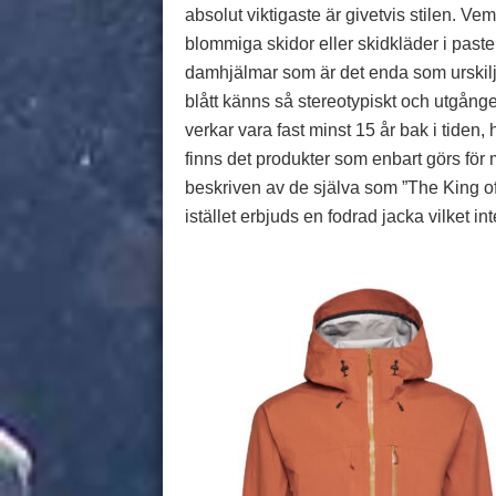
absolut viktigaste är givetvis stilen. Vem hö
blommiga skidor eller skidkläder i paste
damhjälmar som är det enda som urskiljer
blått känns så stereotypiskt och utgånge
verkar vara fast minst 15 år bak i tide
finns det produkter som enbart görs för
beskriven av de själva som ”The King o
istället erbjuds en fodrad jacka vilket i