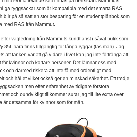
i mitt febrila letande sett finnas på herrsidan. Mammuts
vanliga ryggsäckar som är kompatibla med det smarta RAS
 blir på så sätt en stor besparing för en studentplånbok som
ska med RAS från Mammut.
efter vägledning från Mammuts
kundtjänst i såväl butik som
dy
35L bara finns tillgänglig för långa ryggar (läs män). Jag
s att tanken var att gå vidare i livet kan jag inte förtränga att
t för kvinnor och kortare personer. Det lämnar oss med
säck och därmed riskera att inte få med ordentligt med
elt och hållet vilket också ger en minskad säkerhet. Ett tredje
rryggsäcken men efter erfarenhet av tidigare förstora
t och oundvikligt tillkommer surar jag till lite extra över
nte är detsamma för kvinnor som för män.