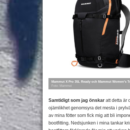
Mammut X Pro 35L Ready och Mammut Women’s To
Foto: Mammut
Samtidigt som jag önskar
att detta är 
ojämlikhet genomsyra det mesta i prylväg
av mina fötter som fick mig att bli impon
bootfitting. Nedsjunken i mina tankar k