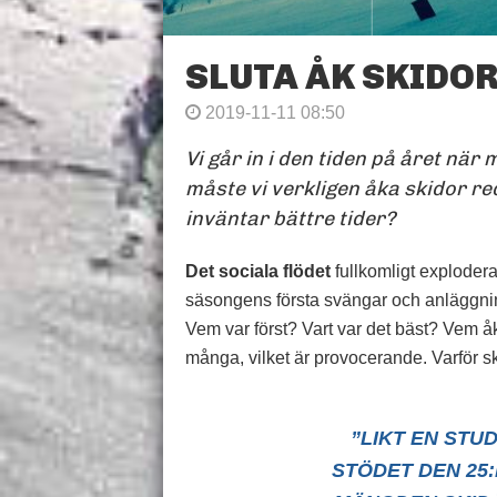
SLUTA ÅK SKIDOR
2019-11-11 08:50
Vi går in i den tiden på året n
måste vi verkligen åka skidor red
inväntar bättre tider?
Det sociala flödet
fullkomligt explodera
säsongens första svängar och anläggning
Vem var först? Vart var det bäst? Vem å
många, vilket är provocerande. Varför s
”LIKT EN STU
STÖDET DEN 25: