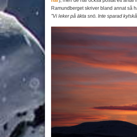
här
), men de har också postat ett antal 
Ramundberget skriver bland annat så hä
”Vi leker på äkta snö. Inte sparad kylskå