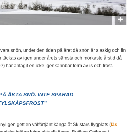
rvara snön, under den tiden på året då snön är slaskig och fin
an täckas av igen under årets sämsta och mörkaste årstid då
) har antagit en icke igenkännbar form av is och frost.
 PÅ ÄKTA SNÖ. INTE SPARAD
KYLSKÅPSFROST”
nyligen gett en välförtjänt känga åt Skistars flygplats (
läs