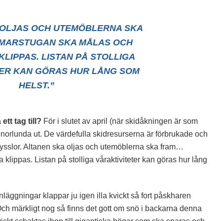
 OLJAS OCH UTEMÖBLERNA SKA
MARSTUGAN SKA MÅLAS OCH
KLIPPAS. LISTAN PÅ STOLLIGA
TER KAN GÖRAS HUR LÅNG SOM
HELST.”
tt tag till?
För i slutet av april (när skidåkningen är som
nnorlunda ut. De värdefulla skidresurserna är förbrukade och
sysslor. Altanen ska oljas och utemöblerna ska fram…
lippas. Listan på stolliga våraktiviteter kan göras hur lång
nläggningar klappar ju igen illa kvickt så fort påskharen
Och märkligt nog så finns det gott om snö i backarna denna