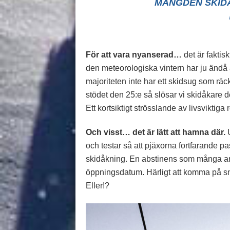
MÄNGDEN SKIDÅ
För att vara nyanserad…
det är faktisk
den meteorologiska vintern har ju ändå 
majoriteten inte har ett skidsug som rä
stödet den 25:e så slösar vi skidåkare
Ett kortsiktigt strösslande av livsviktiga
Och visst… det är lätt att hamna där.
U
och testar så att pjäxorna fortfarande pa
skidåkning. En abstinens som många anl
öppningsdatum. Härligt att komma på snö 
Eller!?