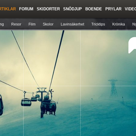
RTIKLAR
FORUM
SKIDORTER
SNÖDJUP
BOENDE
PRYLAR
VIDE
Regler/Hjälp
Toppturer
Liftkortspriser
ing
Resor
Film
Skolor
Lavinsäkerhet
Tricktips
Krönika
Ny