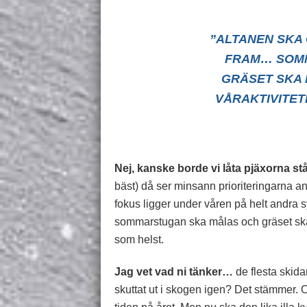
”ALTANEN SKA
FRAM… SOM
GRÄSET SKA 
VÅRAKTIVITE
Nej, kanske borde vi låta pjäxorna stå e
bäst) då ser minsann prioriteringarna a
fokus ligger under våren på helt andra 
sommarstugan ska målas och gräset ska k
som helst.
Jag vet vad ni tänker…
de flesta skida
skuttat ut i skogen igen? Det stämmer. 