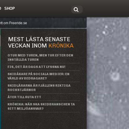
O
SHOP
tt om Freeride.se
MEST LÄSTA SENASTE
VECKAN INOM
KRÖNIKA
OTUR MED TUREN, MEN TUR EFTER DEN
INSTÄLLDA TUREN
FIS, DET ÄR DAGS ATT LYSSNA NU!
SKIDÅKARE PÅ SOCIALA MEDIER: EN
VÄRLD AV BEDRAGARE?
SKIDLÄRARNA ÄR FJÄLLENS RIKTIGA
ROCKSTJÄRNOR
ÅTER TILL RUTA ETT
KRÖNIKA: NÄR SKA SKIDBRANSCHEN TA
SITT MILJÖANSVAR?