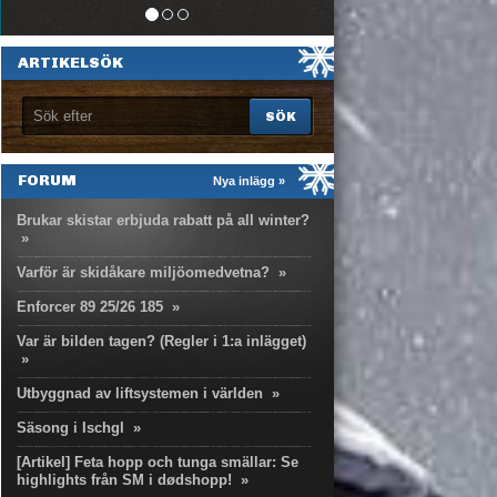
ARTIKELSÖK
FORUM
Nya inlägg »
Brukar skistar erbjuda rabatt på all winter?
»
Varför är skidåkare miljöomedvetna?
»
Enforcer 89 25/26 185
»
Var är bilden tagen? (Regler i 1:a inlägget)
»
Utbyggnad av liftsystemen i världen
»
Säsong i Ischgl
»
[Artikel] Feta hopp och tunga smällar: Se
highlights från SM i dødshopp!
»