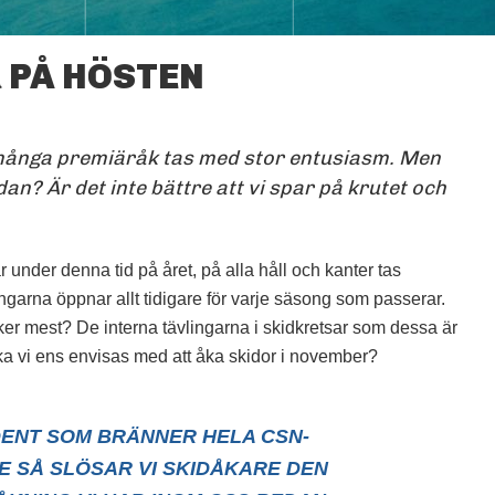
 PÅ HÖSTEN
MÅSTE VI VERKLIGEN HA
SÅ BRÅTTOM MED ATT
BÖRJA ÅKA SKIDOR?
är många premiäråk tas med stor entusiasm. Men
FOTO: PIXABAY
an? Är det inte bättre att vi spar på krutet och
r under denna tid på året, på alla håll och kanter tas
arna öppnar allt tidigare för varje säsong som passerar.
ker mest? De interna tävlingarna i skidkretsar som dessa är
ka vi ens envisas med att åka skidor i november?
DENT SOM BRÄNNER HELA CSN-
E SÅ SLÖSAR VI SKIDÅKARE DEN