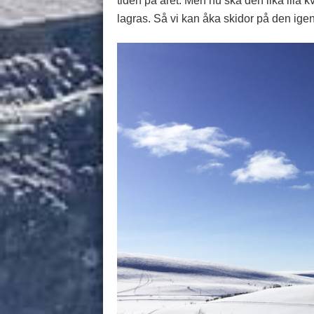
tiden på året. Men nu ska den lika illa 
lagras. Så vi kan åka skidor på den ig