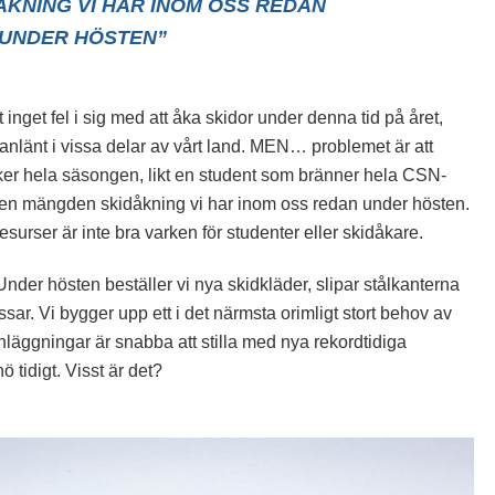
KNING VI HAR INOM OSS REDAN
UNDER HÖSTEN”
t inget fel i sig med att åka skidor under denna tid på året,
anlänt i vissa delar av vårt land. MEN… problemet är att
cker hela säsongen, likt en student som bränner hela CSN-
 den mängden skidåkning vi har inom oss redan under hösten.
 resurser är inte bra varken för studenter eller skidåkare.
nder hösten beställer vi nya skidkläder, slipar stålkanterna
ssar. Vi bygger upp ett i det närmsta orimligt stort behov av
äggningar är snabba att stilla med nya rekordtidiga
tidigt. Visst är det?