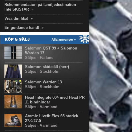
Rekommendation på familjedestination -
Inte SKISTAR
»
Visa din fika!
»
En guidande hand!
»
KÖP & SÄLJ
Alla annonser »
Salomon QST 99 + Salomon
Warden 13
Säljes i Halland
Salomon skidställ (herr)
Säljes i Stockholm
Salomon Warden 13
Säljes i Stockholm
Head Integrale 004 med Head PR
11 bindningar
Säljes i Värmland
Atomic Livefit Flex 65 storlek
27.0/27.5
Säljes i Värmland