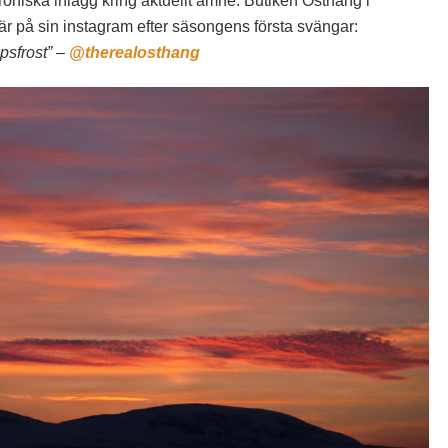
ironiska inlägg kring aktuellt ämne. Butiken Osthang i
r på sin instagram efter säsongens första svängar:
psfrost” –
@therealosthang