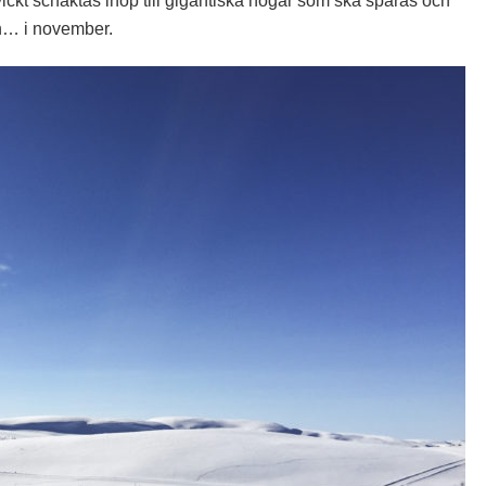
kvickt schaktas ihop till gigantiska högar som ska sparas och
en… i november.