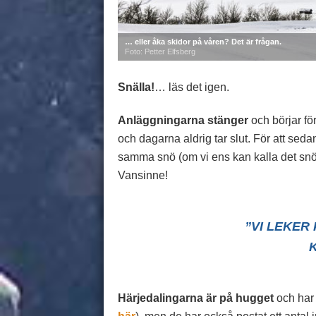
… eller åka skidor på våren? Det är frågan.
Foto: Petter Elfsberg
Snälla!
… läs det igen.
Anläggningarna stänger
och börjar fö
och dagarna aldrig tar slut. För att sed
samma snö (om vi ens kan kalla det snö?
Vansinne!
”VI LEKER
Härjedalingarna är på hugget
och har 