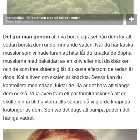
Nordalsfjäll i Riksgränsen bjöd på sol och puder.
Foto: Joel Lansgren
Det gör man genom
att riva bort sjögräset från dem för att
sedan borsta dem under rinnande vatten. När du har färska
musslor som vi hade turen att hitta får du knacka de öppna
musslorna med baksidan av en kniv eller mot diskbänken
och de som inte sluter sig får du kasta eftersom de redan är
döda. Kolla även om skalen är knäckta. Dessa kan du
kontrollera med näsan, luktar de illa är det bara att slänga
dem också. Vi la även fram ett par formfranskor så att de
skulle hinna bli halvtorra tills senare då vi gjorde knapriga
krutonger av dem. Sen var det dags att pumpa puder i det
härliga vädret.