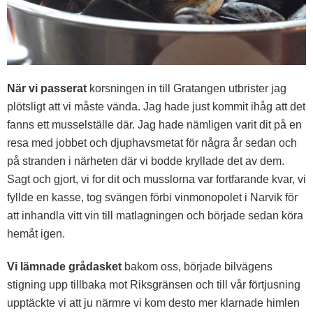
När vi passerat
korsningen in till Gratangen utbrister jag
plötsligt att vi måste vända. Jag hade just kommit ihåg att det
fanns ett musselställe där. Jag hade nämligen varit dit på en
resa med jobbet och djuphavsmetat för några år sedan och
på stranden i närheten där vi bodde kryllade det av dem.
Sagt och gjort, vi for dit och musslorna var fortfarande kvar, vi
fyllde en kasse, tog svängen förbi vinmonopolet i Narvik för
att inhandla vitt vin till matlagningen och började sedan köra
hemåt igen.
Vi lämnade grådasket
bakom oss, började bilvägens
stigning upp tillbaka mot Riksgränsen och till vår förtjusning
upptäckte vi att ju närmre vi kom desto mer klarnade himlen