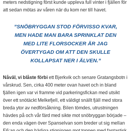
meters nedstigning först kunde uppleva full vinter i fjällen för
att sedan mötas av våren när du kom ner till havet.
”SNÖBRYGGAN STOD FÖRVISSO KVAR,
MEN HADE MAN BARA SPRINKLAT DEN
MED LITE FLORSOCKER ÄR JAG
ÖVERTYGAD OM ATT DEN SKULLE
KOLLAPSAT NER I ÄLVEN.”
Nåväl, vi blåste förbi
ett Bjerkvik och senare Gratangsbotn i
vårskrud. Sen, cirka 400 meter ovan havet och in bland
fjällen igen var vi framme vid parkeringsfickan med utsikt
över ett snötäckt Melkefjell, ett väldigt snällt fjäll med stora
breda ytor av nedförsåkning. Bilen tömdes, utrustningen
hävdes på och vår färd med sikte mot snöbryggan började –
den enda vägen över Spanselvan som breder ut sig mellan
E6:an och den härliga stigningen mot toppen med fantastisk