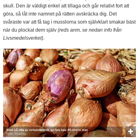
skull. Den är väldigt enkel att tillaga och går relativt fort att
göra, så låt inte namnet på rätten avskräcka dig. Det
svåraste var att få tag i musslorna som självklart smakar bäst
när du plockat dem själv
(reds anm, se nedan info från
Livsmedelsverket)
.
Som så ofta är schalottenlök en bra bas till marin mat.
Foto: Pixabay