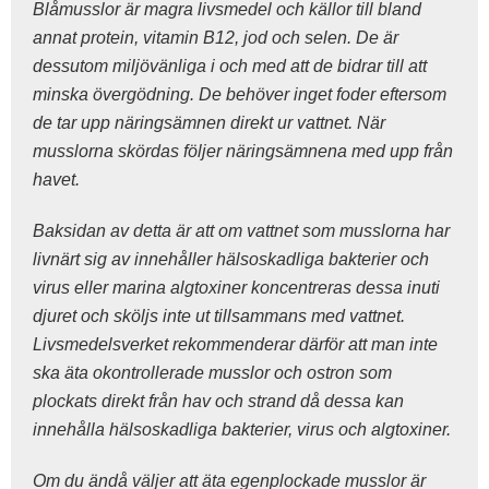
Blåmusslor är magra livsmedel och källor till bland
annat protein, vitamin B12, jod och selen. De är
dessutom miljövänliga i och med att de bidrar till att
minska övergödning. De behöver inget foder eftersom
de tar upp näringsämnen direkt ur vattnet. När
musslorna skördas följer näringsämnena med upp från
havet.
Baksidan av detta är att om vattnet som musslorna har
livnärt sig av innehåller hälsoskadliga bakterier och
virus eller marina algtoxiner koncentreras dessa inuti
djuret och sköljs inte ut tillsammans med vattnet.
Livsmedelsverket rekommenderar därför att man inte
ska äta okontrollerade musslor och ostron som
plockats direkt från hav och strand då dessa kan
innehålla hälsoskadliga bakterier, virus och algtoxiner.
Om du ändå väljer att äta egenplockade musslor är