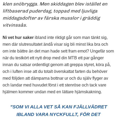
klen snöbrygga. Men skiddagen blev istället en
liftbaserad puderdag, toppad med ljuvliga
middagsdofter av färska musslor i gräddig
vitvinssås.
Ni vet hur saker
ibland inte riktigt går som man tänkt sig,
men där slutresultatet ändå visar sig bli minst lika bra och
om inte bättre än det man hade sett fram emot? Ungefär som
när du testkört ett nytt drop med din MTB ett par gånger
innan du satsar ordentligt genom att greppa styret, köra på,
och i luften inse att du totalt överskattat farten du behöver
med följden att dämparna bottnar ur och du själv flyger av
och landar med huvudet först i ett stenröse och tack vare
hjälmen kommer undan med en lättare hjärnskakning.
”SOM VI ALLA VET SÅ KAN FJÄLLVÄDRET
IBLAND VARA NYCKFULLT, FÖR DET