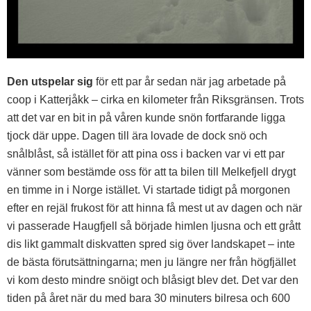
Den utspelar sig
för ett par år sedan när jag arbetade på
coop i Katterjåkk – cirka en kilometer från Riksgränsen. Trots
att det var en bit in på våren kunde snön fortfarande ligga
tjock där uppe. Dagen till ära lovade de dock snö och
snålblåst, så istället för att pina oss i backen var vi ett par
vänner som bestämde oss för att ta bilen till Melkefjell drygt
en timme in i Norge istället. Vi startade tidigt på morgonen
efter en rejäl frukost för att hinna få mest ut av dagen och när
vi passerade Haugfjell så började himlen ljusna och ett grått
dis likt gammalt diskvatten spred sig över landskapet – inte
de bästa förutsättningarna; men ju längre ner från högfjället
vi kom desto mindre snöigt och blåsigt blev det. Det var den
tiden på året när du med bara 30 minuters bilresa och 600