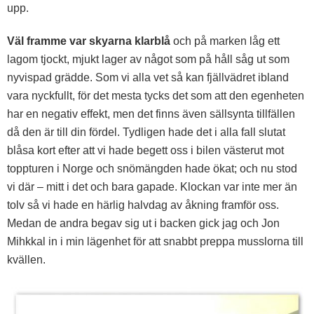
upp.
Väl framme var skyarna klarblå
och på marken låg ett
lagom tjockt, mjukt lager av något som på håll såg ut som
nyvispad grädde. Som vi alla vet så kan fjällvädret ibland
vara nyckfullt, för det mesta tycks det som att den egenheten
har en negativ effekt, men det finns även sällsynta tillfällen
då den är till din fördel. Tydligen hade det i alla fall slutat
blåsa kort efter att vi hade begett oss i bilen västerut mot
toppturen i Norge och snömängden hade ökat; och nu stod
vi där – mitt i det och bara gapade. Klockan var inte mer än
tolv så vi hade en härlig halvdag av åkning framför oss.
Medan de andra begav sig ut i backen gick jag och Jon
Mihkkal in i min lägenhet för att snabbt preppa musslorna till
kvällen.