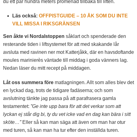
du ett par hundra meters promenad tillbaka till liften.
Läs också:
OFFPISTGUIDE – 10 ÅK SOM DU INTE
VILL MISSA I RIKSGRÄNSEN
Sen åkte vi Nordalstoppen
såklart och spenderade den
resterande tiden i liftsystemet för att med skakande lår
avsluta med ravinen ner mot Katterjåkk, där en havsdoftande
moules marinierès väntade till middag i goda vänners lag.
Nedan läser du mitt recept på middagen.
Låt oss summera före
matlagningen. Allt som alles blev det
en lyckad dag, trots de tidigare fadäserna; och som
avslutning tänkte jag passa på att parafrasera gamla
testamentet:
”Ge inte upp bara för att det verkar som att
lyckan ej står dig bi, ty du vet icke vad en dag kan bära i sitt
sköte…”
Eller så kan man säga att även om man har otur
med turen, så kan man ha tur efter den inställda turen.