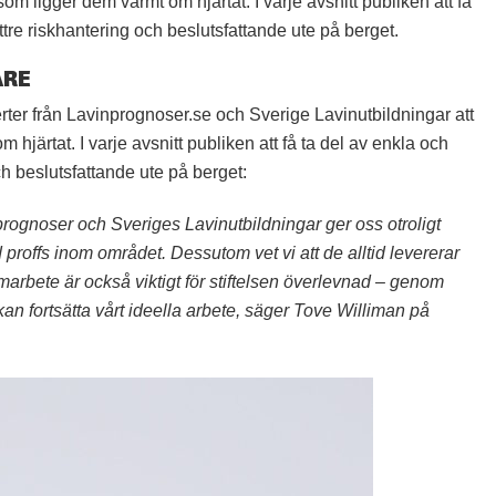
om ligger dem varmt om hjärtat. I varje avsnitt publiken att få
ttre riskhantering och beslutsfattande ute på berget.
ARE
ter från Lavinprognoser.se och Sverige Lavinutbildningar att
järtat. I varje avsnitt publiken att få ta del av enkla och
ch beslutsfattande ute på berget:
ognoser och Sveriges Lavinutbildningar ger oss otroligt
proffs inom området. Dessutom vet vi att de alltid levererar
arbete är också viktigt för stiftelsen överlevnad – genom
 kan fortsätta vårt ideella arbete, säger Tove Williman på