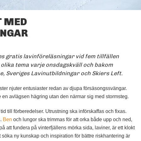
T MED
INGAR
LAVIN VID NALLO, ABISKO.
FOTO: JENNY RÅGHALL
gratis lavinföreläsningar vid fem tillfällen
r olika tema varje onsdagskväll och bakom
se, Sveriges Lavinutbildningar och Skiers Left.
äster njuter entusiaster redan av djupa försäsongssvängar.
en avlägsen hägring utan den närmar sig med stormsteg.
tid till förberedelser. Utrustning ska införskaffas och fixas.
s.
Ben
och lungor ska trimmas för att orka både upp och ned,
 att fundera på vinterfjällens mörka sida, laviner, är ett klokt
t söka ny kunskap och inspiration för bättre riskhantering är