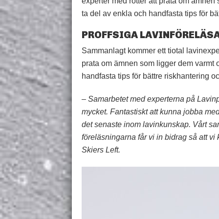
experter med rötter att prata om ämnen s
ta del av enkla och handfasta tips för bä
PROFFSIGA LAVINFÖRELÄS
Sammanlagt kommer ett tiotal lavinexper
prata om ämnen som ligger dem varmt om h
handfasta tips för bättre riskhantering o
– Samarbetet med experterna på Lavinpr
mycket. Fantastiskt att kunna jobba med 
det senaste inom lavinkunskap. Vårt sam
föreläsningarna får vi in bidrag så att vi
Skiers Left.