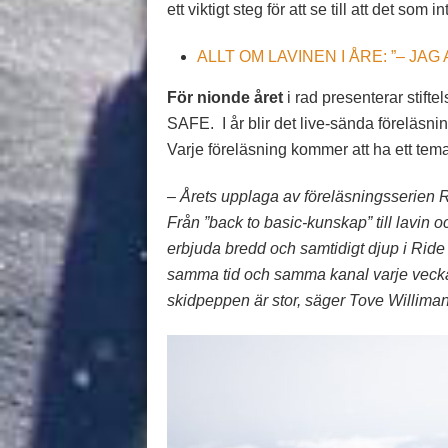
ett viktigt steg för att se till att det som 
ALLT OM LAVINEN I ÅRE: ”– J
För nionde året
i rad presenterar stift
SAFE. I år blir det live-sända föreläsn
Varje föreläsning kommer att ha ett tema
– Årets upplaga av föreläsningsserien Rid
Från ”back to basic-kunskap” till lavin o
erbjuda bredd och samtidigt djup i Ride
samma tid och samma kanal varje vecka. 
skidpeppen är stor, säger Tove Williman