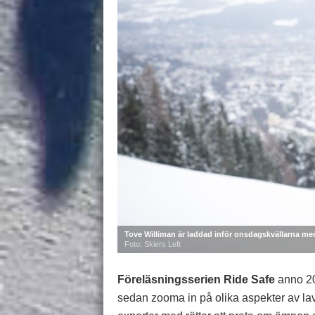
Tove Williman är laddad inför onsdagskvällarna me
Foto: Skiers Left
Föreläsningsserien Ride Safe
anno 202
sedan zooma in på olika aspekter av la