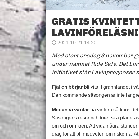
GRATIS KVINTET
LAVINFÖRELÄSN
2021-10-21 14:20
Med start onsdag 3 november ges 
under namnet Ride Safe. Det bli
initiativet står Lavinprognoser.
Fjällen börjar bli
vita. I grannlandet i v
Den kommande säsongen är inte längre 
Medan vi väntar
på vintern så finns det 
Säsongens resor och turer ska planera
om och om igen. Att viga några stunder på
drag för att bli medveten om riskerna. At