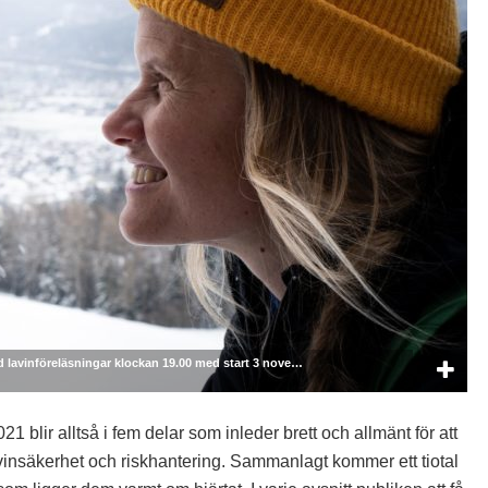
d lavinföreläsningar klockan 19.00 med start 3 nove…
1 blir alltså i fem delar som inleder brett och allmänt för att
vinsäkerhet och riskhantering. Sammanlagt kommer ett tiotal