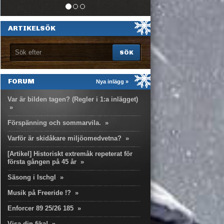
ARTIKELSÖK
FORUM
Nya inlägg »
Var är bilden tagen? (Regler i 1:a inlägget)
»
Förspänning och sommarvila.
»
Varför är skidåkare miljöomedvetna?
»
[Artikel] Historiskt extremåk repeterat för
första gången på 45 år
»
Säsong i Ischgl
»
Musik på Freeride !?
»
Enforcer 89 25/26 185
»
Visa din fika!
»