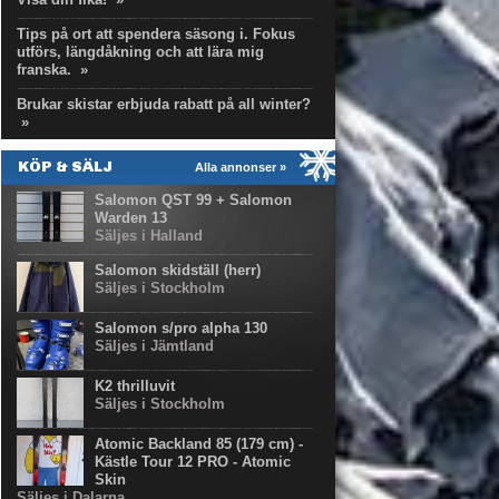
Tips på ort att spendera säsong i. Fokus
utförs, längdåkning och att lära mig
franska.
»
Brukar skistar erbjuda rabatt på all winter?
»
KÖP & SÄLJ
Alla annonser »
Salomon QST 99 + Salomon
Warden 13
Säljes i Halland
Salomon skidställ (herr)
Säljes i Stockholm
Salomon s/pro alpha 130
Säljes i Jämtland
K2 thrilluvit
Säljes i Stockholm
Atomic Backland 85 (179 cm) -
Kästle Tour 12 PRO - Atomic
Skin
Säljes i Dalarna