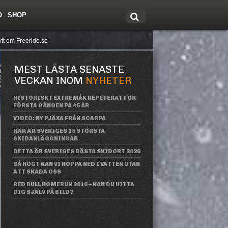
O
SHOP
tt om Freeride.se
MEST LÄSTA SENASTE
VECKAN INOM
NYHETER
HISTORISKT EXTREMÅK REPETERAT FÖR
FÖRSTA GÅNGEN PÅ 45 ÅR
VIDEO: NY PJÄXA FRÅN SCARPA
HÄR ÄR SVERIGES 15 STÖRSTA
SKIDANLÄGGNINGAR
DETTA ÄR SVERIGES BÄSTA SKIDORT 2026
SÅ HÖGT KAN VI HOPPA NED I VATTEN UTAN
ATT SKADA OSS
RED BULL HOMERUN 2016 – KAN DU HITTA
DIG SJÄLV PÅ BILD?