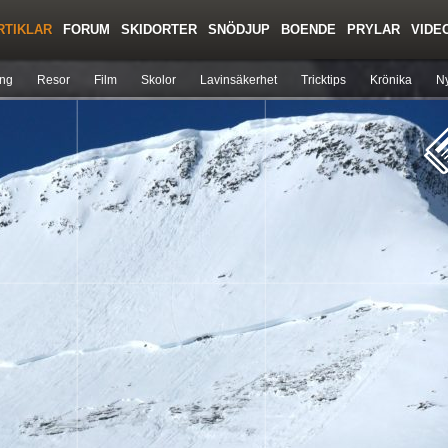
RTIKLAR
FORUM
SKIDORTER
SNÖDJUP
BOENDE
PRYLAR
VIDE
Regler/Hjälp
Toppturer
Liftkortspriser
ing
Resor
Film
Skolor
Lavinsäkerhet
Tricktips
Krönika
Ny