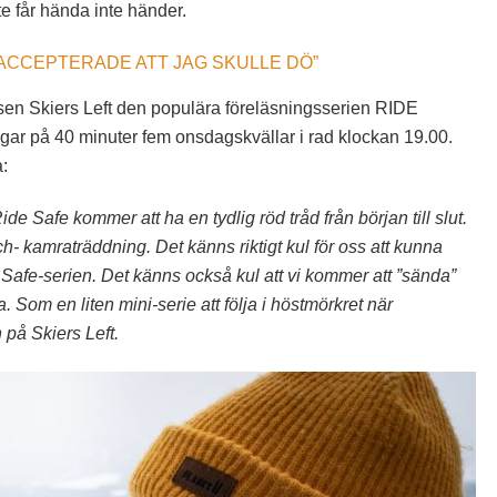
inte får hända inte händer.
AG ACCEPTERADE ATT JAG SKULLE DÖ”
elsen Skiers Left den populära föreläsningsserien RIDE
ingar på 40 minuter fem onsdagskvällar i rad klockan 19.00.
:
e Safe kommer att ha en tydlig röd tråd från början till slut.
ch- kamraträddning. Det känns riktigt kul för oss att kunna
 Safe-serien. Det känns också kul att vi kommer att ”sända”
Som en liten mini-serie att följa i höstmörkret när
 på Skiers Left.