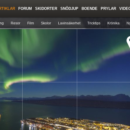
RTIKLAR
FORUM
SKIDORTER
SNÖDJUP
BOENDE
PRYLAR
VIDE
Regler/Hjälp
Toppturer
Liftkortspriser
ing
Resor
Film
Skolor
Lavinsäkerhet
Tricktips
Krönika
Ny