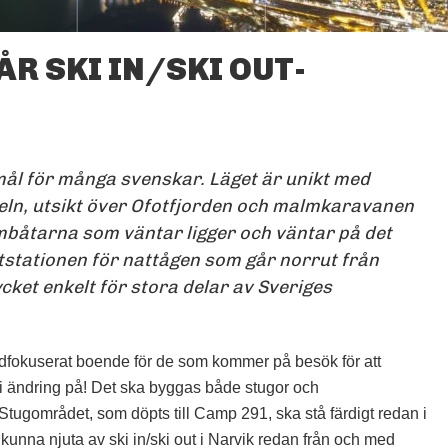
ÅR SKI IN/SKI OUT-
NARVIKFJELLET MED SITT
NORRSKEN, POLARNATT
OCH FJORDUTSIKT SKA
ÄNTLIGEN FÅ BOENDE
MED SKI IN/SKI OUT!
FOTO: JAN ARNE PETTERSEN
mål för många svenskar. Läget är unikt med
keln, utsikt över Ofotfjorden och malmkaravanen
mbåtarna som väntar ligger och väntar på det
utstationen för nattågen som går norrut från
ycket enkelt för stora delar av Sveriges
kidfokuserat boende för de som kommer på besök för att
bli ändring på! Det ska byggas både stugor och
 Stugområdet, som döpts till Camp 291, ska stå färdigt redan i
 kunna njuta av ski in/ski out i Narvik redan från och med