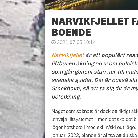
NARVIKFJELLET F
BOENDE
2021-07-05 10:14
Narvikfjellet
är ett populärt res
liftburen åkning norr om polcir
som går genom stan ner till mal
svenska guldet. Det är också sl
Stockholm, så att ta sig dit är m
befolkning.
Något som saknats är dock ett riktigt s
utnyttja liftsystemet – men det ska det 
lägenhetshotell med ski in/ski out-läge.
januari 2022, planen är alltså att du ska