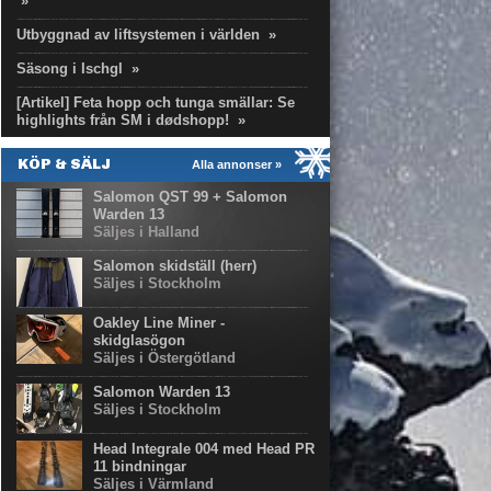
»
Utbyggnad av liftsystemen i världen
»
Säsong i Ischgl
»
[Artikel] Feta hopp och tunga smällar: Se
highlights från SM i dødshopp!
»
KÖP & SÄLJ
Alla annonser »
Salomon QST 99 + Salomon
Warden 13
Säljes i Halland
Salomon skidställ (herr)
Säljes i Stockholm
Oakley Line Miner -
skidglasögon
Säljes i Östergötland
Salomon Warden 13
Säljes i Stockholm
Head Integrale 004 med Head PR
11 bindningar
Säljes i Värmland