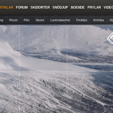
RTIKLAR
FORUM
SKIDORTER
SNÖDJUP
BOENDE
PRYLAR
VIDE
Regler/Hjälp
Toppturer
Liftkortspriser
ing
Resor
Film
Skolor
Lavinsäkerhet
Tricktips
Krönika
Ny