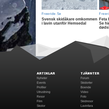
ARTIKLAR
TJÄNSTER
Nyheter
Forum
Events
Skidorter
Profiler
Boende
Utrustning
Video
Resor
Foto
Film
Skidresor
Skolor
Lavinfara