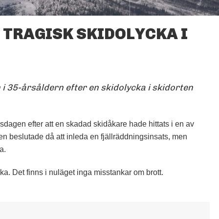
 TRAGISK SKIDOLYCKA I
KITTELFJÄLL FRÅN
FÅGELPERSPEKTIV
FOTO: KARIN STENBÄCK
35-årsåldern efter en skidolycka i skidorten
sdagen efter att en skadad skidåkare hade hittats i en av
sen beslutade då att inleda en fjällräddningsinsats, men
a.
ka. Det finns i nuläget inga misstankar om brott.