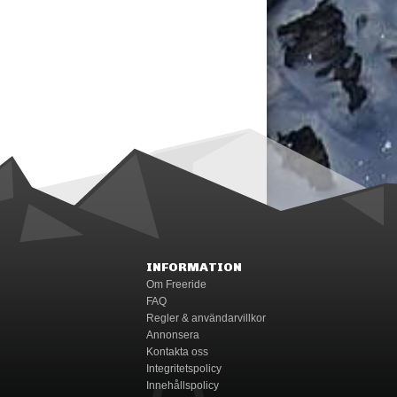
INFORMATION
Om Freeride
FAQ
Regler & användarvillkor
Annonsera
Kontakta oss
Integritetspolicy
Innehållspolicy