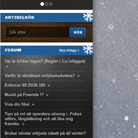
ARTIKELSÖK
FORUM
Nya inlägg »
Var är bilden tagen? (Regler i 1:a inlägget)
»
Varför är skidåkare miljöomedvetna?
»
Enforcer 89 25/26 185
»
Musik på Freeride !?
»
Visa din fika!
»
Tips på ort att spendera säsong i. Fokus
utförs, längdåkning och att lära mig
franska.
»
Brukar skistar erbjuda rabatt på all winter?