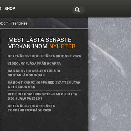
O
SHOP
tt om Freeride.se
MEST LÄSTA SENASTE
VECKAN INOM
NYHETER
DETTA ÄR SVERIGES BÄSTA SKIDORT 2026
VIDEO: NY PJÄXA FRÅN SCARPA
HÄR ÄR SVERIGES 15 STÖRSTA
SKIDANLÄGGNINGAR
SÅ HÖGT KAN VI HOPPA NED I VATTEN UTAN
ATT SKADA OSS
RED BULL HOMERUN 2016 – KAN DU HITTA
DIG SJÄLV PÅ BILD?
DETTA ÄR SVERIGES BÄSTA
TOPPTURSOMRÅDE 2026