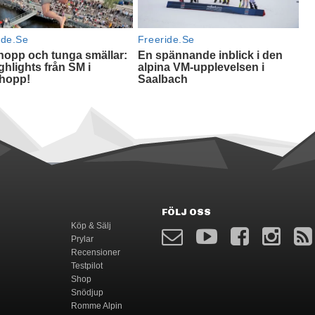
FÖLJ OSS
Köp & Sälj
Prylar
Recensioner
Testpilot
Shop
Snödjup
Romme Alpin