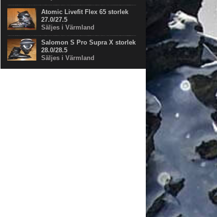
Atomic Livefit Flex 65 storlek
27.0/27.5
Säljes i Värmland
Salomon S Pro Supra X storlek
28.0/28.5
Säljes i Värmland