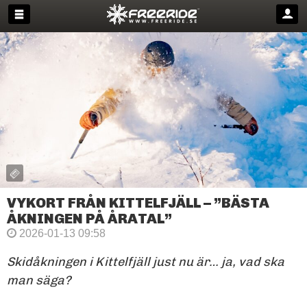
VYKORT FRÅN KITTELFJÄLL – ”BÄSTA
ÅKNINGEN PÅ ÅRATAL”
2026-01-13 09:58
Skidåkningen i Kittelfjäll just nu är… ja, vad ska
man säga?