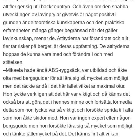
att fler ger sig ut i backcountryn. Och även om den snabba
utvecklingen av lavinprylar givetvis är något positivt i
grunden är de teoretiska kunskaperna och den praktiska
erfarenheten många gånger begränsad när det gäller
lavinkunskap, menar de. Attityderna har förändrats och allt
fler tar risker på berget, är deras uppfattning. De attityderna
hoppas de kunna vara med och förändra i och med
stiftelsen.
–Mikaela hade ändå ABS-ryggsäck, var utbildad och åkte
ofta med bergsguider för att lära sig så mycket som möjligt
men det räckte ändå i det här fallet vilket är maximal otur.
Hon tyckte verkligen att det här var viktigt och då känns det
också bra att göra det i hennes minne och fortsätta förmedla
detta som hon tyckte var så viktigt och försökte sprida till alla
som hon åkte skidor med. Hon var ingen expert eller någon
bergsguide men hon försökte lära sig så mycket som möjligt
och tänkte jättemycket på det. Det känns fint att vi kan