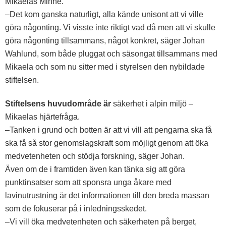
Mikaelas Minne.
–Det kom ganska naturligt, alla kände unisont att vi ville
göra någonting. Vi visste inte riktigt vad då men att vi skulle
göra någonting tillsammans, något konkret, säger
Johan
Wahlund
, som både pluggat och säsongat tillsammans med
Mikaela och som nu sitter med i styrelsen den nybildade
stiftelsen.
Stiftelsens huvudområde är
säkerhet i alpin miljö –
Mikaelas hjärtefråga.
–Tanken i grund och botten är att vi vill att pengarna ska få
ska få så stor genomslagskraft som möjligt genom att öka
medvetenheten och stödja forskning, säger Johan.
Även om de i framtiden även kan tänka sig att göra
punktinsatser som att sponsra unga åkare med
lavinutrustning är det informationen till den breda massan
som de fokuserar på i inledningsskedet.
–Vi vill öka medvetenheten och säkerheten på berget,