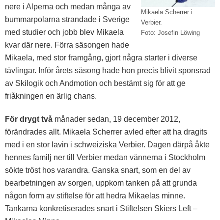
nere i Alperna och medan många av
Mikaela Scherrer i
bummarpolarna strandade i Sverige
Verbier.
med studier och jobb blev Mikaela
Foto: Josefin Löwing
kvar där nere. Förra säsongen hade
Mikaela, med stor framgång, gjort några starter i diverse
tävlingar. Inför årets säsong hade hon precis blivit sponsrad
av Skilogik och Andmotion och bestämt sig för att ge
friåkningen en ärlig chans.
För drygt två
månader sedan, 19 december 2012,
förändrades allt. Mikaela Scherrer avled efter att ha dragits
med i en stor lavin i schweiziska Verbier. Dagen därpå åkte
hennes familj ner till Verbier medan vännerna i Stockholm
sökte tröst hos varandra. Ganska snart, som en del av
bearbetningen av sorgen, uppkom tanken på att grunda
någon form av stiftelse för att hedra Mikaelas minne.
Tankarna konkretiserades snart i Stiftelsen Skiers Left –