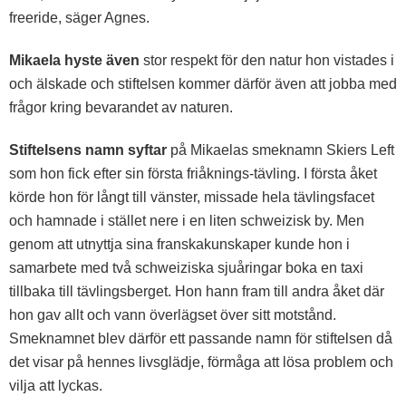
freeride, säger Agnes.
Mikaela hyste även
stor respekt för den natur hon vistades i
och älskade och stiftelsen kommer därför även att jobba med
frågor kring bevarandet av
naturen.
Stiftelsens namn syftar
på Mikaelas smeknamn Skiers Left
som hon fick efter sin första friåknings-tävling. I första åket
körde hon för långt till vänster, missade hela tävlingsfacet
och hamnade i stället nere i en liten schweizisk by. Men
genom att utnyttja sina franskakunskaper kunde hon i
samarbete med två schweiziska sjuåringar boka en taxi
tillbaka till tävlingsberget. Hon hann fram till andra åket där
hon gav allt och vann överlägset över sitt motstånd.
Smeknamnet blev därför ett passande namn för stiftelsen då
det visar på hennes livsglädje, förmåga att lösa problem och
vilja att lyckas.