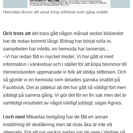
Hemsidan liksom allt annat kring stiftelsen kom igång snabbt.
Och trots att
det bara gått någon månad sedan bildandet
har de redan kommit långt. Bidrag har börjat rulla in,
samarbeten har inletts, en hemsida har lanserats…
–Vi har redan fått in mycket medel. Vi har gått ut med
information i vänkretsar och i stället för att köpa blommor till
minnesstunden uppmanade vi folk att stödja stiftelsen. Och
så gjorde vi en hemsida som delades ganska snabbt på
Facebook. Det är jättekul att det har gått så väldigt fort men
jobbigt på samma gång.
Vi gör det för en fin sak men det är
samtidigt resultatet av något väldigt jobbigt,
säger Agnes.
I och med
Mikaelas bortgång har de fått en annan
inställning till skidåkning men att sluta åka är inte ett
alternativ. För ett par veckor sedan var de nere i Verbier på