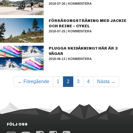
2018-07-26
|
KOMMENTERA
FÖRSÄSONGSTRÄNING MED JACKIE
OCH REINE – CYKEL
2018-07-25
|
KOMMENTERA
PLUGGA SKIDÅKNING? HÄR ÄR 3
VÄGAR
2018-06-13
|
KOMMENTERA
← Föregående
1
2
3
4
Nästa →
FÖLJ OSS