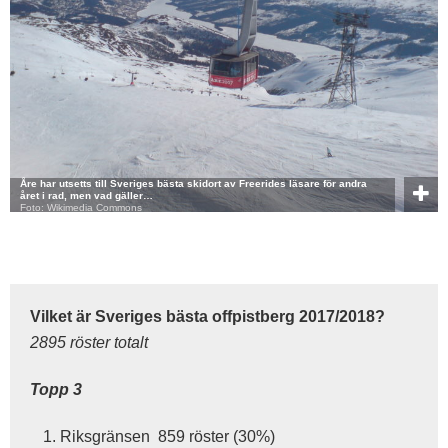
Åre har utsetts till Sveriges bästa skidort av Freerides läsare för andra
året i rad, men vad gäller…
Foto: Wikimedia Commons
Vilket är Sveriges bästa offpistberg 2017/2018?
2895 röster totalt
Topp 3
Riksgränsen 859 röster (30%)