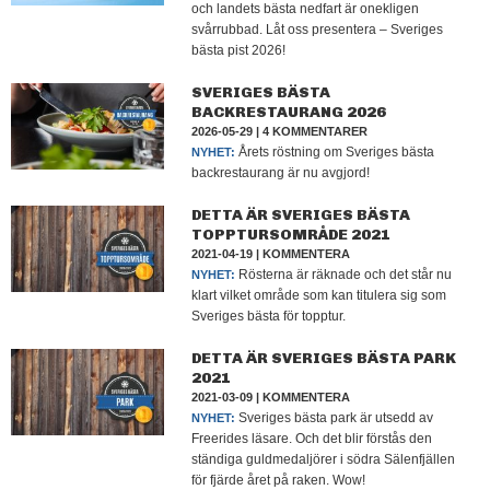
och landets bästa nedfart är onekligen
svårrubbad. Låt oss presentera – Sveriges
bästa pist 2026!
SVERIGES BÄSTA
BACKRESTAURANG 2026
2026-05-29
|
4 KOMMENTARER
Årets röstning om Sveriges bästa
NYHET:
backrestaurang är nu avgjord!
DETTA ÄR SVERIGES BÄSTA
TOPPTURSOMRÅDE 2021
2021-04-19
|
KOMMENTERA
Rösterna är räknade och det står nu
NYHET:
klart vilket område som kan titulera sig som
Sveriges bästa för topptur.
DETTA ÄR SVERIGES BÄSTA PARK
2021
2021-03-09
|
KOMMENTERA
Sveriges bästa park är utsedd av
NYHET:
Freerides läsare. Och det blir förstås den
ständiga guldmedaljörer i södra Sälenfjällen
för fjärde året på raken. Wow!