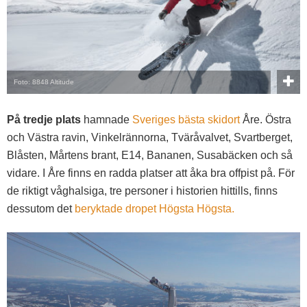
Foto: 8848 Altitude
På tredje plats
hamnade
Sveriges bästa skidort
Åre. Östra
och Västra ravin, Vinkelrännorna, Tväråvalvet, Svartberget,
Blåsten, Mårtens brant, E14, Bananen, Susabäcken och så
vidare. I Åre finns en radda platser att åka bra offpist på. För
de riktigt våghalsiga, tre personer i historien hittills, finns
dessutom det
beryktade dropet Högsta Högsta.