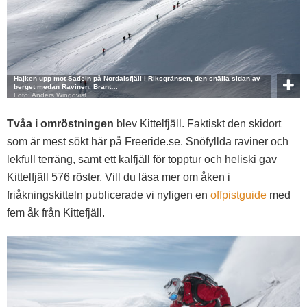
Hajken upp mot Sadeln på Nordalsfjäll i Riksgränsen, den snälla sidan av
berget medan Ravinen, Brant…
Foto: Anders Wingqvist
Tvåa i omröstningen
blev Kittelfjäll. Faktiskt den skidort
som är mest sökt här på Freeride.se. Snöfyllda raviner och
lekfull terräng, samt ett kalfjäll för topptur och heliski gav
Kittelfjäll 576 röster. Vill du läsa mer om åken i
friåkningskitteln publicerade vi nyligen en
offpistguide
med
fem åk från Kittefjäll.