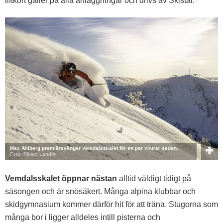
liftkort gäller på alla anläggningar och drivs av Skistar.
Max Ahlberg premiärsvänger Vemdalsskalet för ett par vintrar sedan.
Foto: Rikard Landrin
Vemdalsskalet öppnar nästan
alltid väldigt tidigt på
säsongen och är snösäkert. Många alpina klubbar och
skidgymnasium kommer därför hit för att träna. Stugorna som
många bor i ligger alldeles intill pisterna och