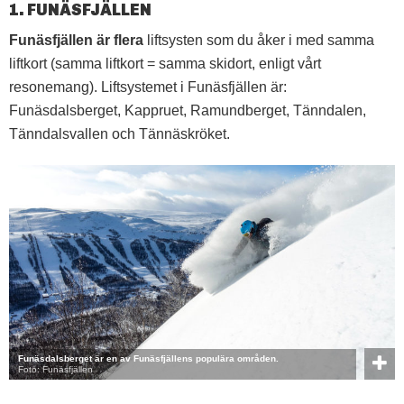
1. FUNÄSFJÄLLEN
Funäsfjällen är flera
liftsysten som du åker i med samma
liftkort (samma liftkort = samma skidort, enligt vårt
resonemang). Liftsystemet i Funäsfjällen är:
Funäsdalsberget, Kappruet, Ramundberget, Tänndalen,
Tänndalsvallen och Tännäskröket.
Funäsdalsberget är en av Funäsfjällens populära områden.
Foto: Funäsfjällen