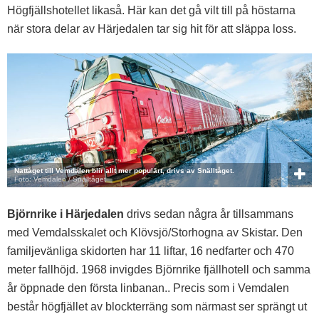
Högfjällshotellet likaså. Här kan det gå vilt till på höstarna
när stora delar av Härjedalen tar sig hit för att släppa loss.
Nattåget till Vemdalen blir allt mer populärt, drivs av Snälltåget.
Foto: Vemdalen / Snälltåget
Björnrike i Härjedalen
drivs sedan några år tillsammans
med Vemdalsskalet och Klövsjö/Storhogna av Skistar. Den
familjevänliga skidorten har 11 liftar, 16 nedfarter och 470
meter fallhöjd. 1968 invigdes Björnrike fjällhotell och samma
år öppnade den första linbanan.. Precis som i Vemdalen
består högfjället av blockterräng som närmast ser sprängt ut