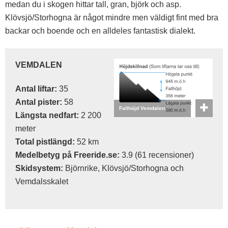
medan du i skogen hittar tall, gran, björk och asp.
Klövsjö/Storhogna är något mindre men väldigt fint med bra
backar och boende och en alldeles fantastisk dialekt.
VEMDALEN
Antal liftar:
35
Antal pister:
58
Fallhöjd Vemdalen.
Längsta nedfart:
2 200
meter
Total pistlängd:
52 km
Medelbetyg på Freeride.se:
3.9 (61 recensioner)
Skidsystem:
Björnrike, Klövsjö/Storhogna och
Vemdalsskalet