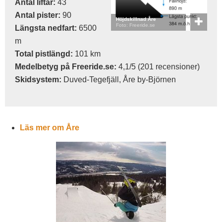
Antal liftar:
43
Antal pister:
90
Höjdskillnad Åre
Foto: Freeride.se
Längsta nedfart:
6500
m
Total pistlängd:
101 km
Medelbetyg på Freeride.se:
4,1/5 (201 recensioner)
Skidsystem:
Duved-Tegefjäll, Åre by-Björnen
Läs mer om Åre