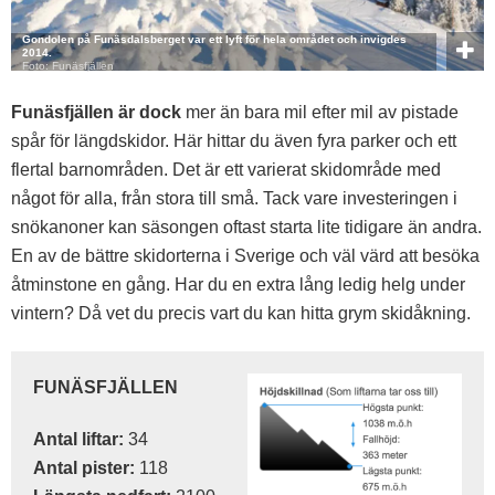
Gondolen på Funäsdalsberget var ett lyft för hela området och invigdes
2014.
Foto: Funäsfjällen
Funäsfjällen är dock
mer än bara mil efter mil av pistade
spår för längdskidor. Här hittar du även fyra parker och ett
flertal barnområden. Det är ett varierat skidområde med
något för alla, från stora till små. Tack vare investeringen i
snökanoner kan säsongen oftast starta lite tidigare än andra.
En av de bättre skidorterna i Sverige och väl värd att besöka
åtminstone en gång. Har du en extra lång ledig helg under
vintern? Då vet du precis vart du kan hitta grym skidåkning.
FUNÄSFJÄLLEN
Antal liftar:
34
Antal pister:
118