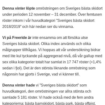
Denna vinter löpte
omröstningen om Sveriges bästa skidort
under perioden 12 november – 31 december. Över femtusen
röster inkom i vår huvudkategori ”Sveriges bästa skidort
2018/2019” och här nedan ser du vinnarna.
Vi på Freeride är
inte ensamma om att försöka utse
Sveriges bästa skidort. Olika index används och olika
målgrupper tillfrågas. Vi hoppas att vår undersökning bidrar
med lite kul tyckande på aggregerad nivå, då vår gallup med
sex olika kategorier totalt har samlat in 17 747 röster (+1,4%
sedan i fjol). Det är den största liknande omröstning som
någonsin har gjorts i Sverige, vad vi känner till.
Denna vinter hade
vi ”Sveriges bästa skidort” som
huvudkategori, den omröstningen var allra största och
samlade 5 181 röster. Vi hade också med de fem andra
kategorierna: bästa barnskidort, bästa park, bästa offpist,