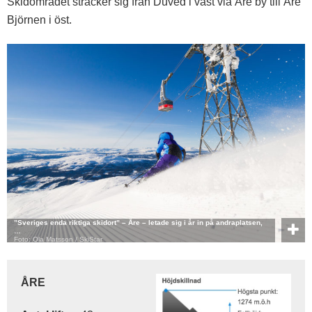
Skidområdet sträcker sig från Duved i väst via Åre by till Åre
Björnen i öst.
”Sveriges enda riktiga skidort” – Åre – letade sig i år in på andraplatsen,
…
Foto: Ola Matsson / SkiStar
ÅRE