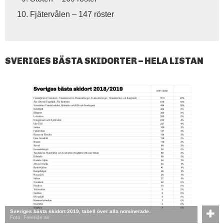
Fjätervålen – 147 röster
SVERIGES BÄSTA SKIDORTER – HELA LISTAN
Sveriges bästa skidort 2019, tabell över alla nominerade.
Foto: Freeride.se