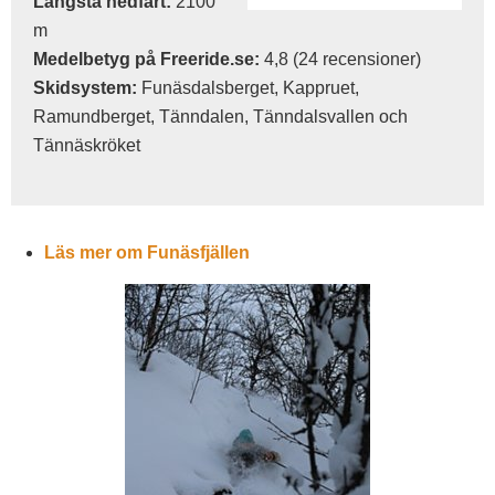
Längsta nedfart:
2100
m
Medelbetyg på Freeride.se:
4,8 (24 recensioner)
Skidsystem:
Funäsdalsberget, Kappruet,
Ramundberget, Tänndalen, Tänndalsvallen och
Tännäskröket
Läs mer om Funäsfjällen