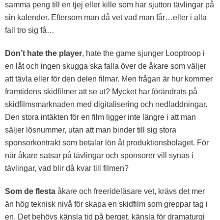
samma peng till en tjej eller kille som har sjutton tävlingar på
sin kalender. Eftersom man då vet vad man får…eller i alla
fall tro sig få…
Don’t hate the player
, hate the game sjunger Looptroop i
en låt och ingen skugga ska falla över de åkare som väljer
att tävla eller för den delen filmar. Men frågan är hur kommer
framtidens skidfilmer att se ut? Mycket har förändrats på
skidfilmsmarknaden med digitalisering och nedladdningar.
Den stora intäkten för en film ligger inte längre i att man
säljer lösnummer, utan att man binder till sig stora
sponsorkontrakt som betalar lön åt produktionsbolaget. För
när åkare satsar på tävlingar och sponsorer vill synas i
tävlingar, vad blir då kvar till filmen?
Som de flesta
åkare och freerideläsare vet, krävs det mer
än hög teknisk nivå för skapa en skidfilm som greppar tag i
en. Det behövs känsla tid på berget, känsla för dramaturgi