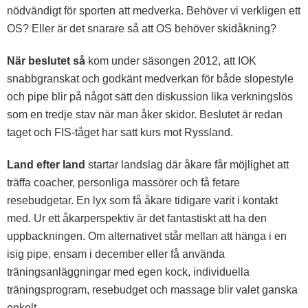
nödvändigt för sporten att medverka. Behöver vi verkligen ett
OS? Eller är det snarare så att OS behöver skidåkning?
När beslutet så
kom under säsongen 2012, att IOK
snabbgranskat och godkänt medverkan för både slopestyle
och pipe blir på något sätt den diskussion lika verkningslös
som en tredje stav när man åker skidor. Beslutet är redan
taget och FIS-tåget har satt kurs mot Ryssland.
Land efter land
startar landslag där åkare får möjlighet att
träffa coacher, personliga massörer och få fetare
resebudgetar. En lyx som få åkare tidigare varit i kontakt
med. Ur ett åkarperspektiv är det fantastiskt att ha den
uppbackningen. Om alternativet står mellan att hänga i en
isig pipe, ensam i december eller få använda
träningsanläggningar med egen kock, individuella
träningsprogram, resebudget och massage blir valet ganska
enkelt.