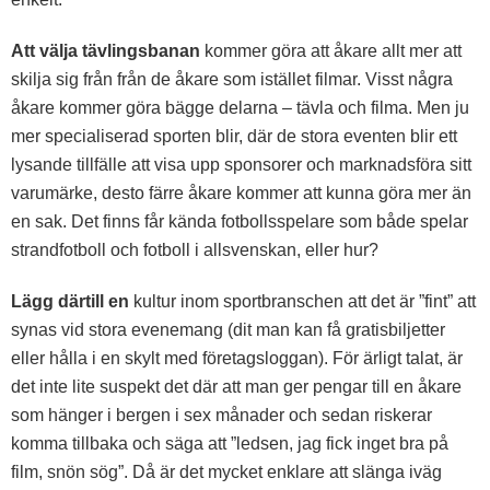
Att välja tävlingsbanan
kommer göra att åkare allt mer att
skilja sig från från de åkare som istället filmar. Visst några
åkare kommer göra bägge delarna – tävla och filma. Men ju
mer specialiserad sporten blir, där de stora eventen blir ett
lysande tillfälle att visa upp sponsorer och marknadsföra sitt
varumärke, desto färre åkare kommer att kunna göra mer än
en sak. Det finns får kända fotbollsspelare som både spelar
strandfotboll och fotboll i allsvenskan, eller hur?
Lägg därtill en
kultur inom sportbranschen att det är ”fint” att
synas vid stora evenemang (dit man kan få gratisbiljetter
eller hålla i en skylt med företagsloggan). För ärligt talat, är
det inte lite suspekt det där att man ger pengar till en åkare
som hänger i bergen i sex månader och sedan riskerar
komma tillbaka och säga att ”ledsen, jag fick inget bra på
film, snön sög”. Då är det mycket enklare att slänga iväg