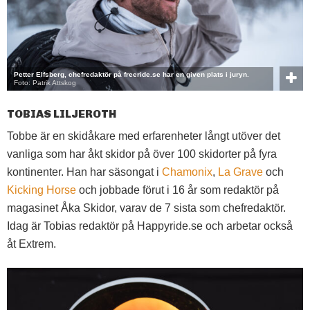
Petter Elfsberg, chefredaktör på freeride.se har en given plats i juryn.
Foto: Patrik Attskog
TOBIAS LILJEROTH
Tobbe är en skidåkare med erfarenheter långt utöver det
vanliga som har åkt skidor på över 100 skidorter på fyra
kontinenter. Han har säsongat i
Chamonix
,
La Grave
och
Kicking Horse
och jobbade förut i 16 år som redaktör på
magasinet Åka Skidor, varav de 7 sista som chefredaktör.
Idag är Tobias redaktör på Happyride.se och arbetar också
åt Extrem.