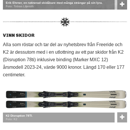
Erik Ehrner, en rutinerad skidåkare med många strängar på sin lyra.
Foto: Tobias Liljeroth
VINN SKIDOR
Alla som röstar och tar del av nyhetsbrev från Freeride och
K2 är dessutom med i en utlottning av ett par skidor från K2
(Disruption 78ti) inklusive binding (Marker MXC 12)
årsmodell 2023-24, värde 9000 kronor. Längd 170 eller 177
centimeter.
K2 Disruption 78TI.
Foto: K2