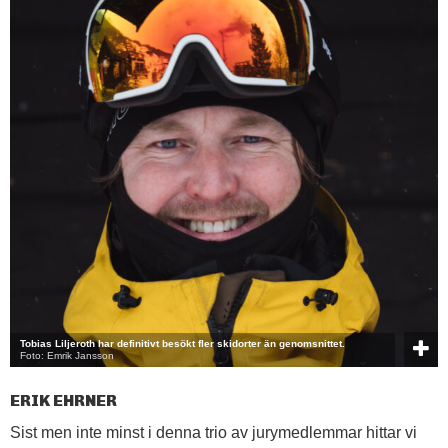
Tobias Liljeroth har definitivt besökt fler skidorter än genomsnittet.
Foto: Emrik Jansson
ERIK EHRNER
Sist men inte minst i denna trio av jurymedlemmar hittar vi