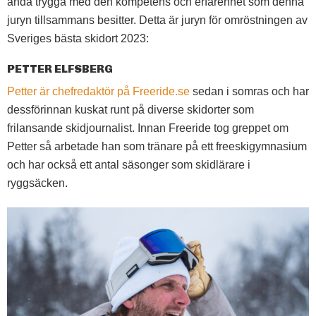
ändå trygga med den kompetens och erfarenhet som denna
juryn tillsammans besitter. Detta är juryn för omröstningen av
Sveriges bästa skidort 2023:
PETTER ELFSBERG
Petter är chefredaktör på Freeride.se
sedan i somras och har
dessförinnan kuskat runt på diverse skidorter som
frilansande skidjournalist. Innan Freeride tog greppet om
Petter så arbetade han som tränare på ett freeskigymnasium
och har också ett antal säsonger som skidlärare i
ryggsäcken.