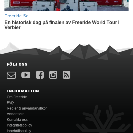
FÖLJ OSS
INFORMATION
Om Freeride
FAQ
Regler & användarvillkor
Annonsera
Kontakta oss
Integritetspolicy
Innehållspolicy