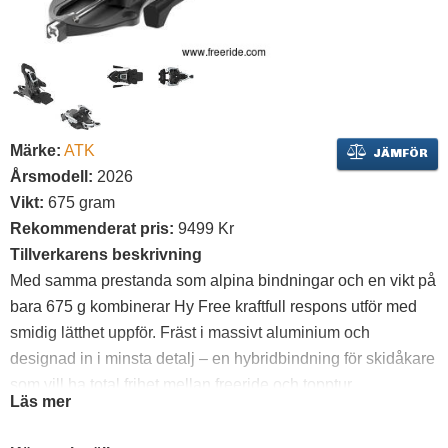
Märke:
ATK
JÄMFÖR
Årsmodell:
2026
Vikt:
675 gram
Rekommenderat pris:
9499 Kr
Tillverkarens beskrivning
Med samma prestanda som alpina bindningar och en vikt på
bara 675 g kombinerar Hy Free kraftfull respons utför med
smidig lätthet uppför. Fräst i massivt aluminium och
designad in i minsta detalj – en hybridbindning för skidåkare
som vill ha total frihet mellan freeride och topptur.
Läs mer
• Alpin prestanda – samma precision och kontroll som
klassiska alpina bindningar.